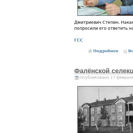
Дмитриевич Степин. Нака
попросили его ответить н
ГСС
Подробнее
о В се
В
Фалёнской селекц
Опубликовано 17 февраля