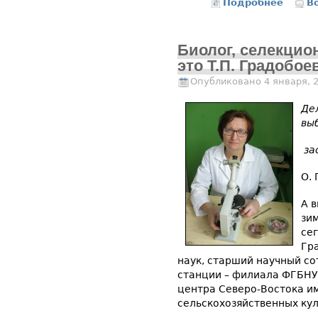
Подробнее
о Наш о
В
Биолог, селекцион
это Т.П. Градобое
Опубликовано 4 января, 
Де
выб
за
О. 
А в
зи
се
Гр
наук, старший научный с
станции – филиала ФГБНУ
центра Северо-Востока им.
сельскохозяйственных кул