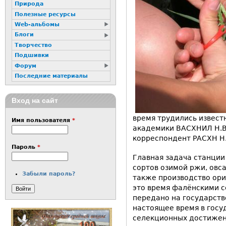
Природа
Полезные ресурсы
Web-альбомы
Блоги
Творчество
Подшивки
Форум
Последние материалы
Вход на сайт
время трудились извест
Имя пользователя
*
академики ВАСХНИЛ Н.В.
корреспондент РАСХН Н.
Пароль
*
Главная задача станции
сортов озимой ржи, овса
Забыли пароль?
также производство ори
это время фалёнскими 
передано на государств
настоящее время в госу
селекционных достижен