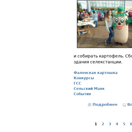
и собирать картофель. Сб
здания селекстанции.
Фаленская картошка
Конкурсы
ГСС
Сельский Маяк
События
Подробнее
о 2 сен
В
1
2
3
4
5
Страницы