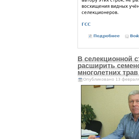
автору этих строк, не р
восхищения видных учён
селекционеров.
ГСС
Подробнее
о Госуда
Вой
В селекционной 
расширить семен
многолетних трав
Опубликовано 13 февраля