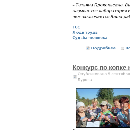
– Татьяна Прокопьевна, В
называется лаборатория и
чём заключается Ваша ра
ГСС
Люди труда
Судьба человека
Подробнее
о Биоло
В
Конкурс по копке
Опубликовано 5 сентября
Бурова