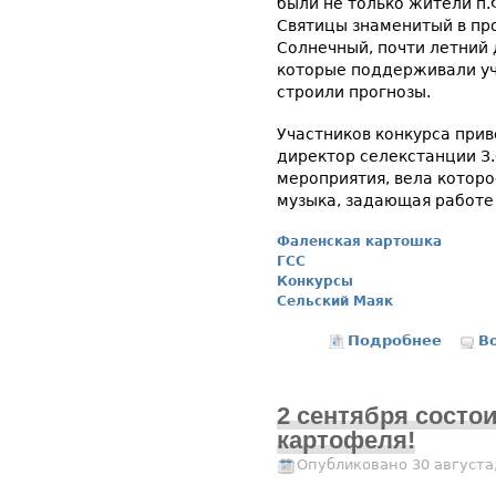
были не только жители п.
Святицы знаменитый в пр
Солнечный, почти летний 
которые поддерживали уч
строили прогнозы.
Участников конкурса прив
директор селекстанции З.
мероприятия, вела которо
музыка, задающая работе 
Фаленская картошка
ГСС
Конкурсы
Сельский Маяк
Подробнее
о Конк
В
2 сентября состои
картофеля!
Опубликовано 30 августа,