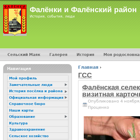
Jump
Фалёнки и Фалёнский район
История, события, люди
Сельский Маяк
Галерея
История
Моя родословна
Главное меню
Главная
›
16+
Навигация
Вы здесь
ГСС
Мой профиль
Замечательные люди
Фалёнская селек
История посёлка и района
визитная карточ
Официальная информация
Опубликовано 4 ноября,
Справочное бюро
Проценко
Наши карты
Образование
Культура
Здравоохранение
Сельское хозяйство