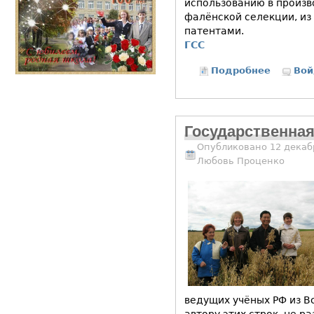
использованию в произв
фалёнской селекции, из
патентами.
ГСС
Подробнее
о Фалёнс
Вой
Государственная
Опубликовано 12 декабр
Любовь Проценко
ведущих учёных РФ из В