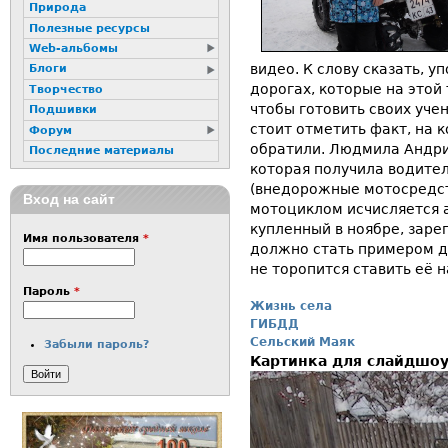
Природа
Полезные ресурсы
Web-альбомы
видео. К слову сказать, 
Блоги
дорогах, которые на этой
Творчество
чтобы готовить своих учен
Подшивки
стоит отметить факт, на 
Форум
обратили. Людмила Андри
Последние материалы
которая получила водите
(внедорожные мотосредст
Вход на сайт
мотоциклом исчисляется а
купленный в ноябре, заре
Имя пользователя
*
должно стать примером дл
не торопится ставить её н
Пароль
*
Жизнь села
ГИБДД
Сельский Маяк
Забыли пароль?
Картинка для слайдшо