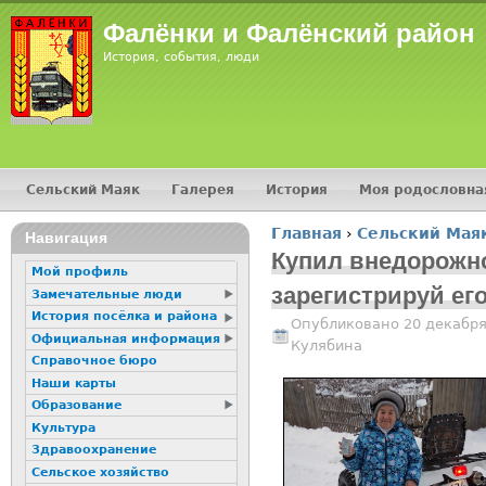
Jump
Фалёнки и Фалёнский район
История, события, люди
Сельский Маяк
Галерея
История
Моя родословна
Главное меню
Главная
›
Сельский Мая
16+
Навигация
Вы здесь
Купил внедорожно
Мой профиль
зарегистрируй его
Замечательные люди
История посёлка и района
Опубликовано 20 декабря
Официальная информация
Кулябина
Справочное бюро
Наши карты
Образование
Культура
Здравоохранение
Сельское хозяйство