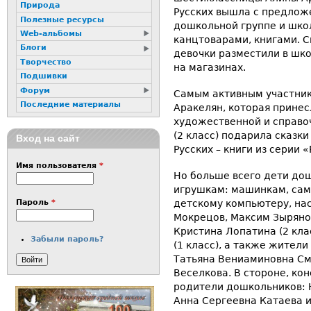
Природа
Русских вышла с предлож
Полезные ресурсы
дошкольной группе и шко
Web-альбомы
канцтоварами, книгами. С
Блоги
девочки разместили в шко
Творчество
на магазинах.
Подшивки
Форум
Самым активным участник
Последние материалы
Аракелян, которая принес
художественной и справо
(2 класс) подарила сказки
Вход на сайт
Русских – книги из серии 
Имя пользователя
*
Но больше всего дети до
игрушкам: машинкам, сам
детскому компьютеру, на
Пароль
*
Мокрецов, Максим Зырянов 
Кристина Лопатина (2 кла
Забыли пароль?
(1 класс), а также жител
Татьяна Вениаминовна См
Веселкова. В стороне, кон
родители дошкольников: 
Анна Сергеевна Катаева 