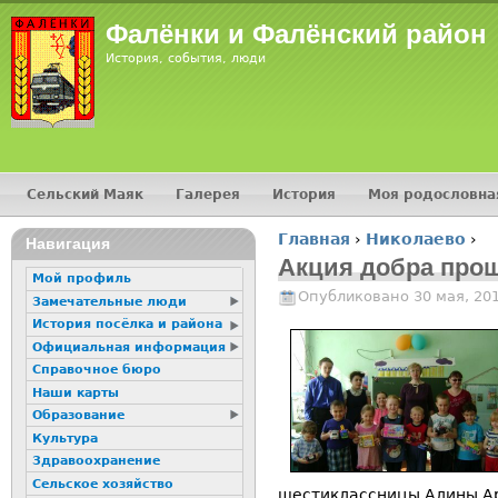
Jump
Фалёнки и Фалёнский район
История, события, люди
Сельский Маяк
Галерея
История
Моя родословна
Главное меню
Главная
›
Николаево
›
16+
Навигация
Вы здесь
Акция добра про
Мой профиль
Опубликовано 30 мая, 20
Замечательные люди
История посёлка и района
Официальная информация
Справочное бюро
Наши карты
Образование
Культура
Здравоохранение
Сельское хозяйство
шестиклассницы Алины А