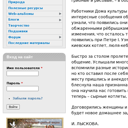
грибные и рисовые, – в об
Природа
Полезные ресурсы
Работники Дома культуры
Web-альбомы
интересные сообщения об
Блоги
узнали, что появились он
Творчество
обжаренными рёбрышками,
Подшивки
изменения, что осталось 
Форум
появились при Петре I. Уз
Последние материалы
киевских котлет, люля-ке
Быстро за столом пролетел
Вход на сайт
общение. Услышали много
вспомнили разные истории 
Имя пользователя
*
но кто оставил после себя
месту пришлись и анекдоты
Пароль
*
блеснула наша признанная
она научила нас готовить
теперь – сырные котлеты,
Забыли пароль?
Договорились женщины и 
будет новое домашнее за
И. ЛЫСКОВА.