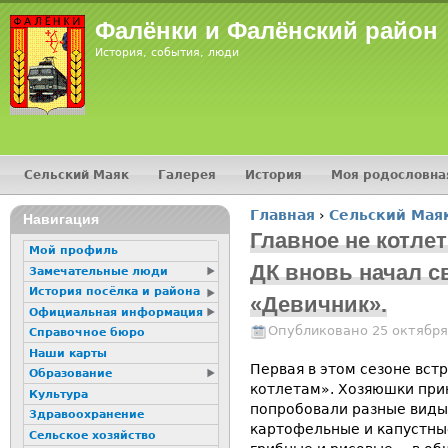
Jump
Фалёнки и Фалёнский район
История, события, люди
Сельский Маяк
Галерея
История
Моя родословна
Главное меню
Главная
›
Сельский Мая
16+
Навигация
Вы здесь
Главное не котле
Мой профиль
ДК вновь начал с
Замечательные люди
История посёлка и района
«Девичник».
Официальная информация
Опубликовано 25 октября
Справочное бюро
Наши карты
Первая в этом сезоне вст
Образование
котлетам». Хозяюшки прин
Культура
попробовали разные виды
Здравоохранение
картофельные и капустные
Сельское хозяйство