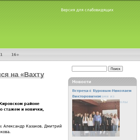
Версия для слабовидящих
1
16+
Поиск
ся на «Вахту
Форма поиска
Новости
Встреча с Буровым Николаем
Викторовичем
 Кировском районе
со стажем и новички,
: Александр Казаков, Дмитрий
кова.