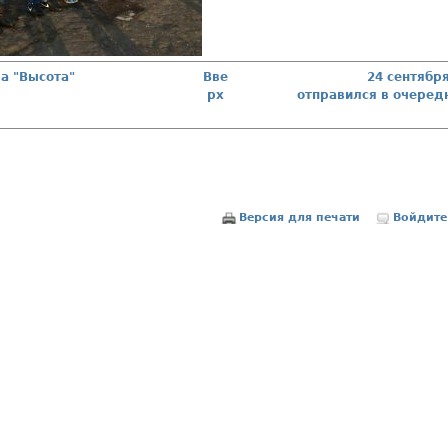
да "Высота"
Вве
24 сентябр
рх
отправился в очере
Версия для печати
Войдите