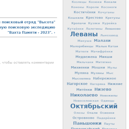
Кокали
Козлецы
Козюки
Кононы
Короли
Косоноги
Костичёнки
Кочуганы
Кошкили
Крестово
Кретуны
я поисковый отряд "Высота"
Кропачи
Кузяки
Курейка
дную поисковую экспедицию
Леваново
Кутаёнки
Лалетины
Леваны
"Вахта Памяти - 2023". ›
Льнозавод
Малахи
Макуша
Малорябинцы
Малые Катаи
Матюги
Мачифрёнки
Медвежена
Микши
Мильчаки
Митягино
, чтобы оставлять комментарии
Михиенки
Мошни
Мулы
Муляна
Муляны
Мыс
Мысовляна
Набережное
Нагорское
Нижние
Нагоряна
Низево
Митёнки
Николаево
Новожилы
Новоселовская
Одинцы
Октябрьский
Опали
Осиенки
Олозы
Островново
Падерёнки
Паньшонки
Пауты