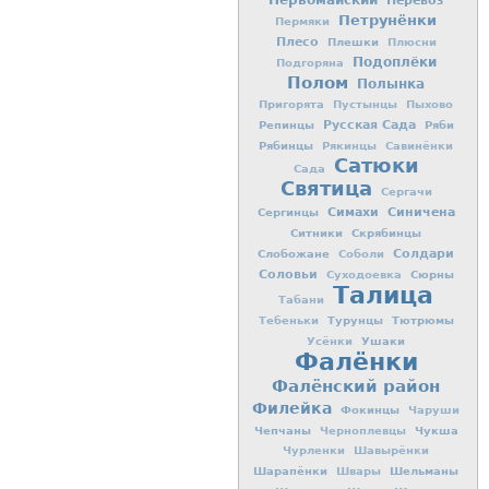
Первомайский
Перевоз
Петрунёнки
Пермяки
Плесо
Плешки
Плюсни
Подоплёки
Подгоряна
Полом
Полынка
Пригорята
Пустынцы
Пыхово
Репинцы
Русская Сада
Ряби
Рябинцы
Рякинцы
Савинёнки
Сатюки
Сада
Святица
Сергачи
Симахи
Синичена
Сергинцы
Ситники
Скрябинцы
Слобожане
Солдари
Соболи
Соловьи
Сюрны
Суходоевка
Талица
Табани
Турунцы
Тютрюмы
Тебеньки
Ушаки
Усёнки
Фалёнки
Фалёнский район
Филейка
Фокинцы
Чаруши
Чепчаны
Чукша
Черноплевцы
Чурленки
Шавырёнки
Шарапёнки
Шельманы
Швары