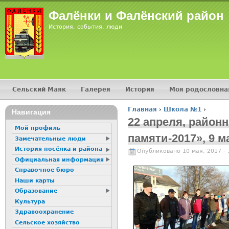
Фалёнки и Фалёнский район
История, события, люди
Сельский Маяк
Галерея
История
Моя родословна
Главное меню
Главная
›
Школа №1
›
Навигация
Вы здесь
22 апреля, район
Мой профиль
памяти-2017», 9 
Замечательные люди
История посёлка и района
Опубликовано 10 мая, 2017 -
Официальная информация
Справочное бюро
Наши карты
Образование
Культура
Здравоохранение
Сельское хозяйство