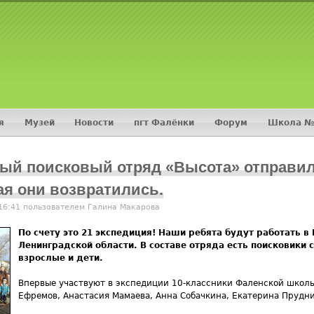
Jump to navigation
я
Музей
Новости
пгт Фалёнки
Форум
Школа №
ный поисковый отряд «Высота» отправил
мая они возвратились.
 16:41 пользователем
Галина Макарова
По счету это 21 экспедиция! Наши ребята будут работать в
Ленинградской области. В составе отряда есть поисковики 
взрослые и дети.
Впервые участвуют в экспедиции 10-классники Фаленской школы
Ефремов, Анастасия Мамаева, Анна Собачкина, Екатерина Прудни