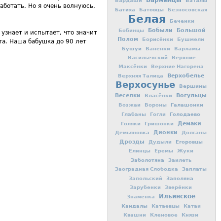
Барминцы
Баталы
Бардаши
аботать. Но я очень волнуюсь,
Батиха
Батовцы
Безносовская
Белая
Беченки
Бобыли
Большой
Бобинцы
 узнает и испытает, что значит
Полом
Борисёнки
Бушмели
та. Наша бабушка до 90 лет
Бушуи
Ваненки
Варламы
Васильевский
Верхние
Максёнки
Верхние Нагорена
Верхобелье
Верхняя Талица
Верхосунье
Вершины
Вогульцы
Веселки
Власёнки
Галашонки
Возжаи
Вороны
Голодаево
Глабаны
Гогли
Демаки
Голяки
Гришонки
Дионки
Демьяновка
Долганы
Дрозды
Егоровцы
Дудыли
Елинцы
Еремы
Жуки
Заболотяна
Заилеть
Заоградная Слободка
Заплаты
Заполяна
Запольский
Зарубенки
Зверёнки
Ильинское
Знаменка
Кайдалы
Катаевцы
Катаи
Квашни
Кленовое
Князи