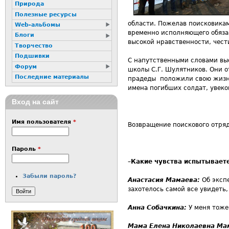
Природа
Полезные ресурсы
области. Пожелав поисковикам
Web-альбомы
временно исполняющего обязан
Блоги
высокой нравственности, чест
Творчество
Подшивки
С напутственными словами вы
Форум
школы С.Г. Шулятников. Они о
Последние материалы
прадеды положили свою жизнь,
имена погибших солдат, увеко
Вход на сайт
Имя пользователя
*
Возвращение поискового отряд
Пароль
*
–
Какие чувства испытывает
Забыли пароль?
Анастасия Мамаева:
Об экспе
захотелось самой все увидеть,
Анна Собачкина:
У меня тоже
Мама Елена Николаевна Ма