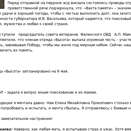
Перед отправкой на перроне ж/д вокзала состоялись проводы отр
приветственной речи подчеркнула, что «Вахта памяти» – значим
 удачи и хорошей погоды, чтобы с честью выполнить долг, она зачит
ности губернатора И.В. Васильева, который надеется, что поисковы
и, мужества и любви к своей стране.
ступили председатель совета ветеранов Фаленского ОВД А.П. Мам
тметили, что членам отряда «Высота» выпала огромная честь – участ
 завоевывая Победу, чтобы мы жили под мирным небом. Сейчас наш 
вечить их память.
а «Высота» запланировано на 9 мая.
е?
– задала я вопрос юным поисковикам и их мамам.
диции я мечтала давно. Нам Елена Михайловна Прокопович столько в
 попробовать и испытать, и мечта сбылась. Я отправляюсь с боевым 
 замечательное настроение!
маева:
Наверно, как любая мать, я испытываю страх и ужас. Хотя вм