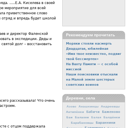
яда. …..Е.А. Киселева в своей
ое мероприятие для всей
ала приветственное слово
й отряд и впредь будет школой
аев и директор Фаленской
Рекомендуем прочитать
вовать в экспедиции. Деды и
Моряки стояли насмерть
святой долг – восстановить
Двадцатая, юбилейная
«Имя твое неизвестно, подвиг
твой бессмертен»
На Вахту Памяти — с особой
миссией
Наши поисковики отыскали
на Малой земле шестерых
советских воинов
Деревни, села
сего рассказывала! Что очень
настроем.
Азово
Анашкинцы
Андреевцы
Баженово
Антипёнки
Бабичи
Баи
Балахни
Балдёнки
Балая
Баранники
Барабановцы
есте с отцом поддержала