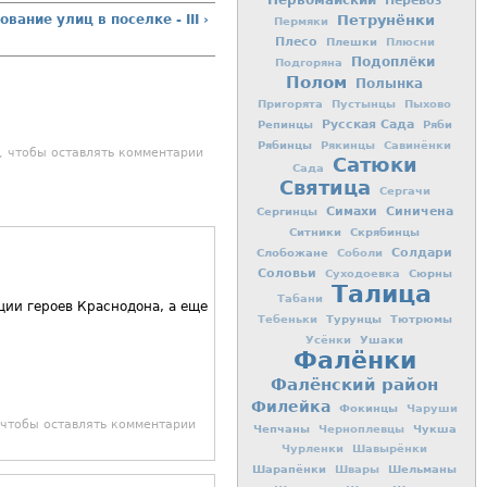
Первомайский
Перевоз
вание улиц в поселке - III ›
Петрунёнки
Пермяки
Плесо
Плешки
Плюсни
Подоплёки
Подгоряна
Полом
Полынка
Пригорята
Пустынцы
Пыхово
Репинцы
Русская Сада
Ряби
Рябинцы
Рякинцы
Савинёнки
, чтобы оставлять комментарии
Сатюки
Сада
Святица
Сергачи
Симахи
Синичена
Сергинцы
Ситники
Скрябинцы
Слобожане
Солдари
Соболи
Соловьи
Сюрны
Суходоевка
Талица
Табани
ации героев Краснодона, а еще
Турунцы
Тютрюмы
Тебеньки
Ушаки
Усёнки
Фалёнки
Фалёнский район
Филейка
Фокинцы
Чаруши
 чтобы оставлять комментарии
Чепчаны
Чукша
Черноплевцы
Чурленки
Шавырёнки
Шарапёнки
Шельманы
Швары