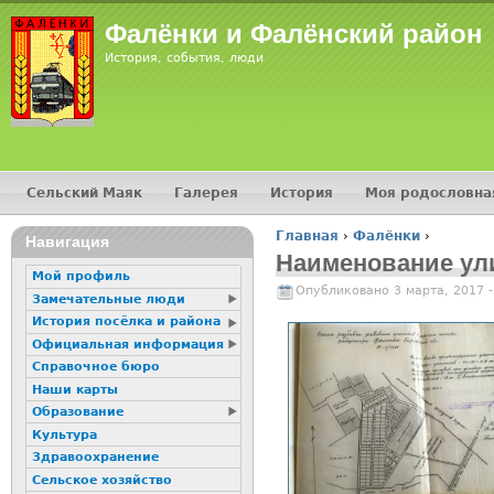
Фалёнки и Фалёнский район
История, события, люди
Сельский Маяк
Галерея
История
Моя родословна
Главное меню
Главная
›
Фалёнки
›
Навигация
Вы здесь
Наименование улиц
Мой профиль
Опубликовано 3 марта, 2017 
Замечательные люди
История посёлка и района
Официальная информация
Справочное бюро
Наши карты
Образование
Культура
Здравоохранение
Сельское хозяйство