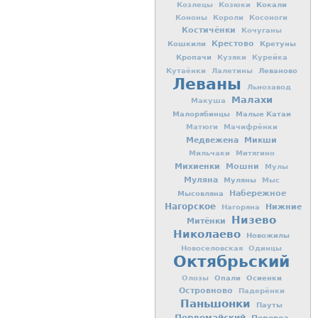
Кокали
Козлецы
Козюки
Кононы
Короли
Косоноги
Костичёнки
Кочуганы
Кошкили
Крестово
Кретуны
Кропачи
Кузяки
Курейка
Леваново
Кутаёнки
Лалетины
Леваны
Льнозавод
Малахи
Макуша
Малорябинцы
Малые Катаи
Матюги
Мачифрёнки
Медвежена
Микши
Мильчаки
Митягино
Михиенки
Мошни
Мулы
Муляна
Муляны
Мыс
Мысовляна
Набережное
Нагорское
Нижние
Нагоряна
Низево
Митёнки
Николаево
Новожилы
Новоселовская
Одинцы
Октябрьский
Опали
Осиенки
Олозы
Островново
Падерёнки
Паньшонки
Пауты