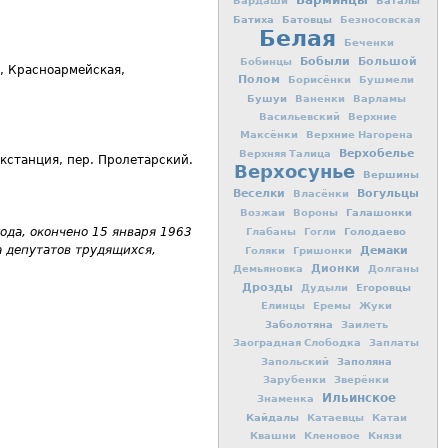
Барминцы
Баталы
Бардаши
Батиха
Батовцы
Безносовская
Белая
Беченки
Бобыли
Большой
Бобинцы
, Красноармейская,
Полом
Борисёнки
Бушмели
Бушуи
Ваненки
Варламы
Васильевский
Верхние
Максёнки
Верхние Нагорена
Верхобелье
Верхняя Талица
кстанция, пер. Пролетарский.
Верхосунье
Вершины
Вогульцы
Веселки
Власёнки
Галашонки
Возжаи
Вороны
ода, окончено 15 января 1963
Голодаево
Глабаны
Гогли
а депутатов трудящихся,
Демаки
Голяки
Гришонки
Дионки
Демьяновка
Долганы
Дрозды
Егоровцы
Дудыли
Елинцы
Еремы
Жуки
Заболотяна
Заилеть
Заоградная Слободка
Заплаты
Заполяна
Запольский
Зарубенки
Зверёнки
Ильинское
Знаменка
Кайдалы
Катаевцы
Катаи
Квашни
Кленовое
Князи