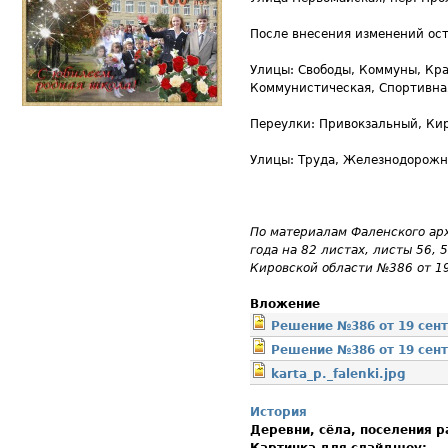
После внесения изменений ос
Улицы: Свободы, Коммуны, Кра
Коммунистическая, Спортивная
Переулки: Привокзальный, Кир
Улицы: Труда, Железнодорожна
По материалам Фаленского арх
года на 82 листах, листы 56,
Кировской области №386 от 19
Вложение
Решение №386 от 19 сент
Решение №386 от 19 сент
karta_p._falenki.jpg
История
Деревни, сёла, поселения 