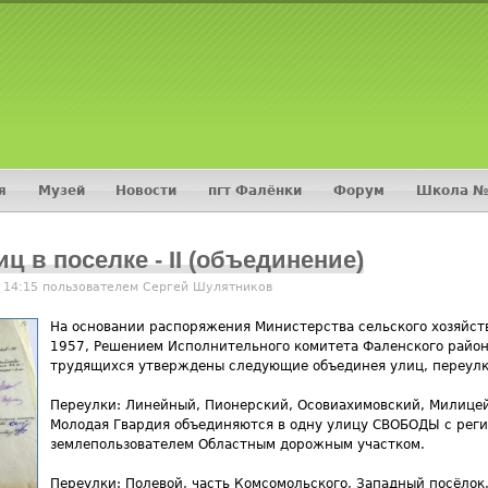
Jump to navigation
я
Музей
Новости
пгт Фалёнки
Форум
Школа №
 в поселке - II (объединение)
- 14:15 пользователем
Сергей Шулятников
На основании распоряжения Министерства сельского хозяйст
1957, Решением Исполнительного комитета Фаленского район
трудящихся утверждены следующие объединея улиц, переулк
Переулки: Линейный, Пионерский, Осовиахимовский, Милицей
Молодая Гвардия объединяются в одну улицу СВОБОДЫ с реги
землепользователем Областным дорожным участком.
Переулки: Полевой, часть Комсомольского, Западный посёлок