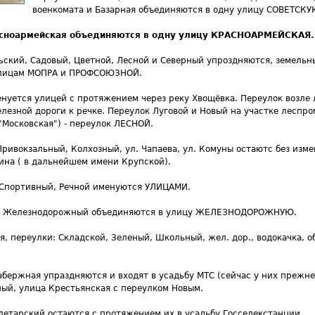
военкомата и Базарная объединяются в одну улицу СОВЕТСКУ
асноармейская объединяются в одну улицу КРАСНОАРМЕЙСКАЯ.
ский, Садовый, Цветной, Лесной и Северный упроздняются, земельн
улицам МОПРА и ПРОФСОЮЗНОЙ.
нуется улицей с протяжением через реку Хвощёвка. Переулок возле
езной дороги к речке. Переулок Луговой и Новый на участке леспро
"Московская") - переулок ЛЕСНОЙ.
ривокзальный, Колхозный, ул. Чапаева, ул. Комуны остаютс без изм
ина ( в дальнейшем имени Крупской).
Спортивный, Речной именуются УЛИЦАМИ.
й, Железнодорожный объединяются в улицу ЖЕЛЕЗНОДОРОЖНУЮ.
ля, переулки: Складской, Зеленый, Школьный, жел. дор., водокачка, 
бержная упраздняются и входят в усадьбу МТС (сейчас у них прежне
ый, улица Крестьянская с переулком Новым.
летарский остаются с протяжением их в усадьбу Госселекстанции.