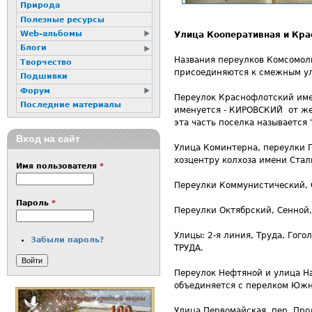
Природа
Полезные ресурсы
Web-альбомы
Улица Кооперативная и Кр
Блоги
Названия переулков Комсомоль
Творчество
присоединяются к смежным 
Подшивки
Форум
Переулок Краснофлотский име
Последние материалы
именуется - КИРОВСКИЙ от жел
эта часть поселка называется 
Вход на сайт
Улица Коминтерна, переулки П
хозцентру колхоза имени Стал
Имя пользователя
*
Переулки Коммунистический, 
Пароль
*
Переулки Октябрский, Сенно
Улицы: 2-я линия, Труда, Гого
Забыли пароль?
ТРУДА.
Переулок Нефтяной и улица На
объединяется с перелком Южн
Улица Первомайская, пер. Про