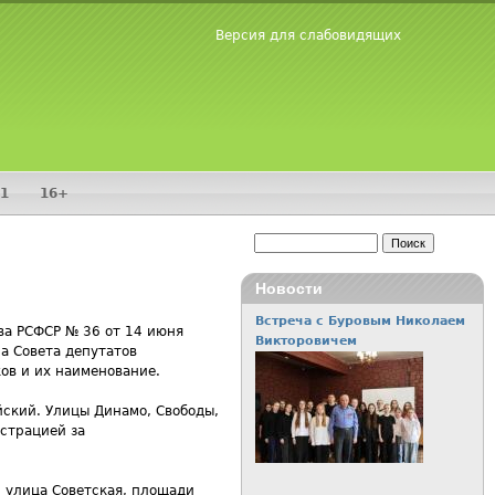
Версия для слабовидящих
1
16+
Поиск
Форма поиска
Новости
Встреча с Буровым Николаем
ва РСФСР № 36 от 14 июня
Викторовичем
а Совета депутатов
ов и их наименование.
ский. Улицы Динамо, Свободы,
страцией за
, улица Советская, площади