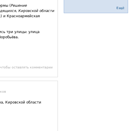
ормы (
Решение
Ещё
удящихся, Кировской области
к) и Красноармейская
ись три улицы: улица
Воробьёва.
 чтобы оставлять комментарии
ков
а, Кировской области