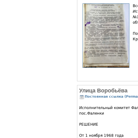
Вс
Ис
№3
об
По
Кр
Улица Воробьёва
Постоянная ссылка (Permal
Исполнительный комитет Фал
пос.Фаленки
РЕШЕНИЕ
От 1 ноября 1968 года