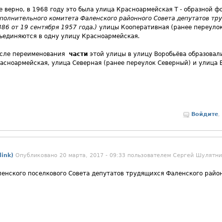
е верно, в 1968 году это была улица Красноармейская Т - образной ф
полнительного комитета Фаленского районного Совета депутатов тр
86 от 19 сентября 1957 года.)
улицы Кооперативная (ранее переуло
ъединяются в одну улицу Красноармейская.
сле переименования
части
этой улицы в улицу Воробьёва образовал
асноармейская, улица Северная (ранее переулок Северный) и улица 
Войдите
,
ink)
Опубликовано 20 марта, 2017 - 09:33 пользователем
Сергей Шулятни
енского поселкового Совета депутатов трудящихся Фаленского район