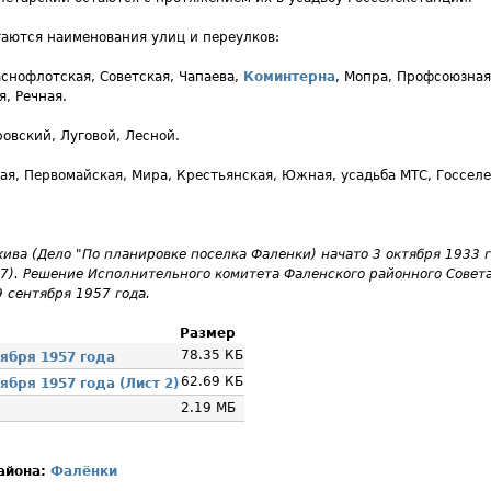
таются наименования улиц и переулков:
снофлотская, Советская, Чапаева,
Коминтерна
, Мопра, Профсоюзная
, Речная.
овский, Луговой, Лесной.
я, Первомайская, Мира, Крестьянская, Южная, усадьба МТС, Госселе
ива (Дело "По планировке поселка Фаленки) начато 3 октября 1933 г
 57). Решение Исполнительного комитета Фаленского районного Совет
 сентября 1957 года.
Размер
78.35 КБ
ября 1957 года
62.69 КБ
ября 1957 года (Лист 2)
2.19 МБ
района:
Фалёнки