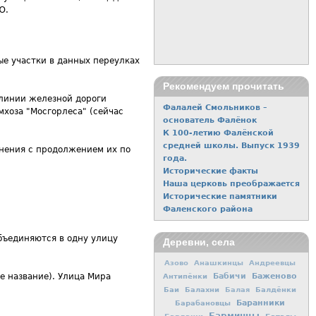
Ю.
ые участки в данных переулках
Рекомендуем прочитать
 линии железной дороги
Фалалей Смольников –
мхоза "Мосгорлеса" (сейчас
основатель Фалёнок
К 100-летию Фалёнской
средней школы. Выпуск 1939
енения с продолжением их по
года.
Исторические факты
Наша церковь преображается
Исторические памятники
Фаленского района
объединяются в одну улицу
Деревни, села
Азово
Анашкинцы
Андреевцы
Баженово
е название). Улица Мира
Антипёнки
Бабичи
Баи
Балахни
Балдёнки
Балая
Баранники
Барабановцы