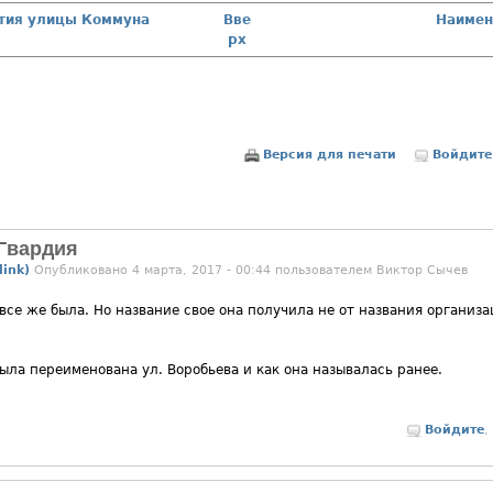
ития улицы Коммуна
Вве
Наимено
рх
Версия для печати
Войдите
 Гвардия
ink)
Опубликовано 4 марта, 2017 - 00:44 пользователем
Виктор Сычев
все же была. Но название свое она получила не от названия организ
ыла переименована ул. Воробьева и как она называлась ранее.
Войдите
,