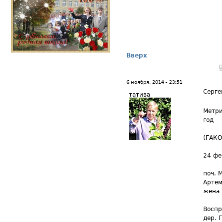
Вверх
6 ноября, 2014 - 23:51
Серге
татива
Метри
год
(ГАКО
24 фе
поч. 
Артем
жена 
​Восп
дер. 