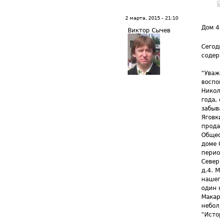
2 марта, 2015 - 21:10
Дом 4
Виктор Сычев
Сегод
соде
"Уваж
воспо
Никол
года,
забыв
Яговк
прода
Общес
доме 
перио
Север
д.4. 
нашег
один 
Макар
небол
"Исто