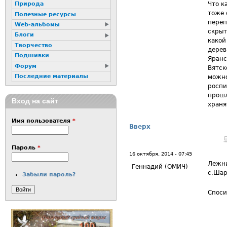
Что к
Природа
тоже 
Полезные ресурсы
переп
Web-альбомы
скрыт
Блоги
какой
Творчество
дерев
Подшивки
Яранс
Форум
Вятск
Последние материалы
можно
роспи
прошл
Вход на сайт
храня
Имя пользователя
*
Вверх
Пароль
*
16 октября, 2014 - 07:45
Лежни
Геннадий (ОМИЧ)
с,Шар
Забыли пароль?
Споси