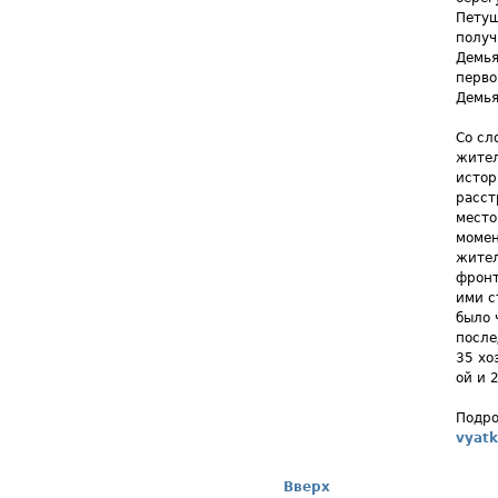
Петуш
получ
Демья
перво
Демья
Со сл
жител
истор
расст
место
момен
жител
фронт
ими с
было 
после
35 хо
ой и 
Подро
vyatk
Вверх