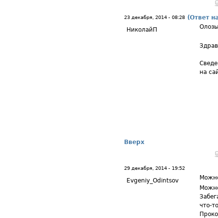
(Ответ н
23 декабря, 2014 - 08:28
Олоз
НиколайП
Здрав
Сведе
на са
Вверх
29 декабря, 2014 - 19:52
Можно
Evgeniy_Odintsov
Можно
Забег
что-т
Проко