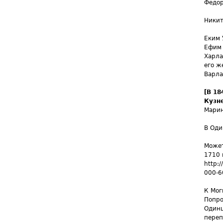
Федо
Ники
Еким 
Ефим 
Харла
его ж
Варла
[В 18
Кузн
Марин
В Оди
Может
1710 
http:
000-6
К Мог
Попро
Одинц
переп