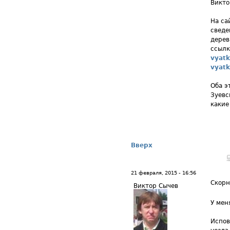
Викто
На са
сведе
дерев
ссыл
vyatk
vyatk
Оба э
Зуевс
какие
Вверх
21 февраля, 2015 - 16:56
Скорн
Виктор Сычев
У мен
Испов