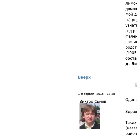
Лимон
домов
Мой д
р.) р
узна
год р
Фален
соста
родст
(1905
сост
д. Ли
Вверх
1 февраля, 2015 - 17:28
Одинц
Виктор Сычев
Здрав
Таких
(назв
район