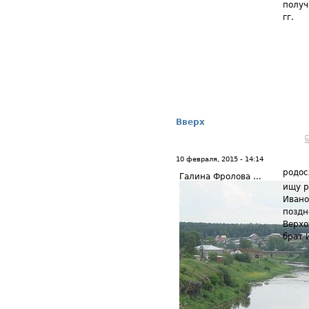
получ
гг.
Вверх
10 февраля, 2015 - 14:14
родос
Галина Фролова ...
ищу р
Ивано
поздн
Верхо
брат 