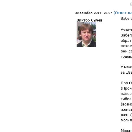
(Ответ н
30 декабря, 2014 - 21:07
Забег
Виктор Сычев
Узнат
Забег
обрат
похоз
они с
годов
У мен
за 18
Про О
(Прок
навер
гибел
(возм
женат
жены)
могил
Можно