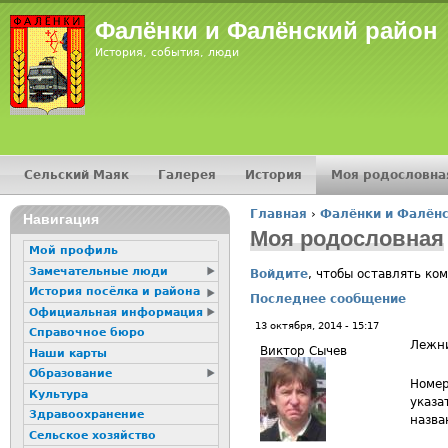
Jump
Фалёнки и Фалёнский район
История, события, люди
Сельский Маяк
Галерея
История
Моя родословна
Главное меню
Главная
›
Фалёнки и Фалёнс
16+
Навигация
Вы здесь
Моя родословная
Мой профиль
Замечательные люди
Войдите
, чтобы оставлять ко
История посёлка и района
Последнее сообщение
Официальная информация
13 октября, 2014 - 15:17
Справочное бюро
Лежн
Виктор Сычев
Наши карты
Образование
Номер
Культура
указа
Здравоохранение
назва
Сельское хозяйство