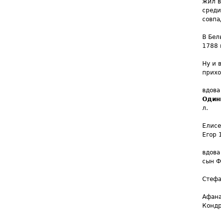
жил в
среди
совпа
В Бел
1788 
Ну и 
прихо
вдова
Один
л.
Елис
Егор 
вдова
сын Ф
Стефа
Афан
Кондр