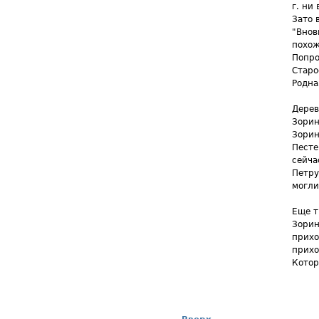
г. ни
Зато 
"Внов
похож
Попро
Старо
Родна
Дерев
Зорин
Зорин
Песте
сейча
Петру
могли
Еще т
Зорин
прихо
прихо
Котор