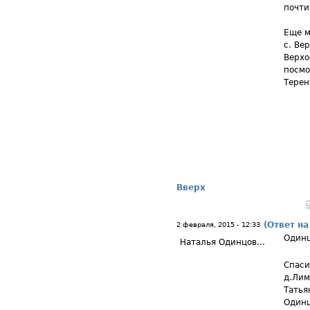
почти
Еще м
с. Ве
Верхо
посмо
Терен
Вверх
(Ответ на
2 февраля, 2015 - 12:33
Одинц
Наталья Одинцов...
Спаси
д.Лим
Татья
Одинц