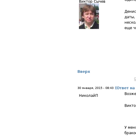
Виктор Сычев
Денис
даты,
неско
еще ч
Вверх
(Ответ на
30 января, 2015 - 08:43
Возже
НиколайП
Викто
У мен
брако