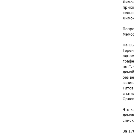
Лимон
прихо
сельс
Лимон
Попро
Мемор
На ОБ
Терен
одном
графе
нет".
домой
без в
запис
Титов
в спи
Орлов
Что к
домов
списк
За 17