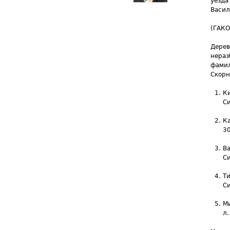
уезда
Васил
(ГАКО
Дере
нераз
фамил
Скорн
К
Си
К
30
Ва
Си
Т
Си
Ми
л.