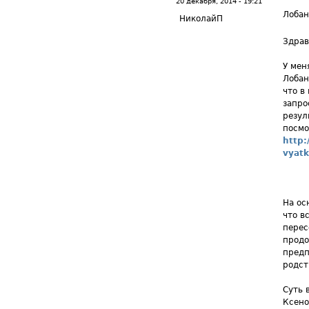
20 декабря, 2014 - 19:21
Лобан
НиколайП
Здрав
У мен
Лобан
что в
запро
резул
посмо
http:
vyat
На ос
что в
перес
продо
предп
родст
Суть 
Ксено