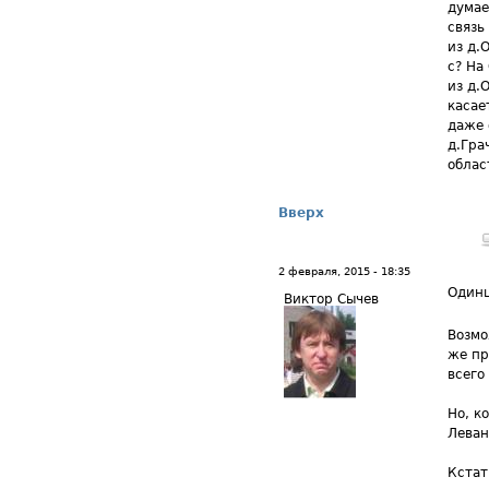
думае
связь
из д.
с? На
из д.
касае
даже 
д.Гра
облас
Вверх
2 февраля, 2015 - 18:35
Одинц
Виктор Сычев
Возмо
же пр
всего
Но, к
Леван
Кстат