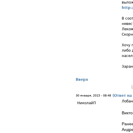
вылож
http:
В соо
невес
Леком
Скорн
Хочу 
либо 
насел
Заран
Вверх
(Ответ на
30 января, 2015 - 08:48
Лобан
НиколайП
Викто
Ранее
Андре