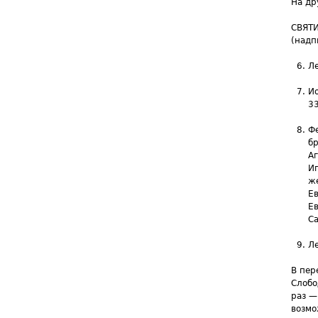
На др
СВЯТ
(надп
Ле
И
33
Фе
бр
Аг
Ип
же
Ев
Ев
Са
Ле
В пер
Слобо
раз —
возмо