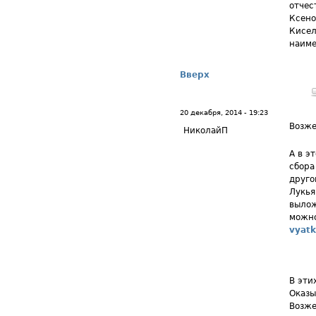
отчес
Ксено
Кисел
наиме
Вверх
20 декабря, 2014 - 19:23
Возже
НиколайП
А в э
сбора
друго
Лукья
вылож
можно
vyatk
В эти
Оказы
Возже