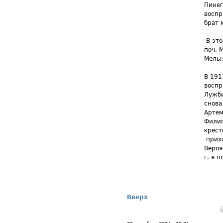
Пинег
воспр
брат 
В это
поч. 
Мельн
В 191
воспр
Лужби
снова
Артем
Филип
крест
прихо
Вероя
г. я 
Вверх