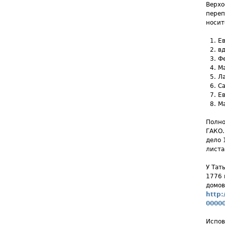
Верхо
переп
носит
Е
вд
Ф
М
Л
С
Е
М
Полно
ГАКО.
дело 
листа
У Тат
1776 
домов
http:
00000
Испов