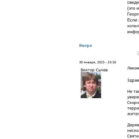
сведе
(это 
Георг
Если 
хотел
инфо
Вверх
30 января, 2015 - 23:16
Леком
Виктор Сычев
Здрав
Не та
увере
Скорн
терри
жител
Дерев
неско
Святи