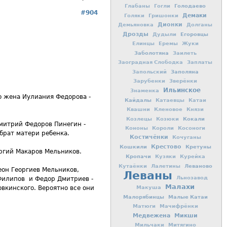
Голодаево
Глабаны
Гогли
#904
Демаки
Голяки
Гришонки
Дионки
Демьяновка
Долганы
Дрозды
Егоровцы
Дудыли
Елинцы
Еремы
Жуки
Заболотяна
Заилеть
Заоградная Слободка
Заплаты
Заполяна
Запольский
Зарубенки
Зверёнки
Ильинское
Знаменка
о жена Иулиания Федорова -
Кайдалы
Катаевцы
Катаи
Квашни
Кленовое
Князи
Кокали
Козлецы
Козюки
Дмитрий Федоров Пинегин -
Кононы
Короли
Косоноги
брат матери ребенка.
Костичёнки
Кочуганы
Кошкили
Крестово
Кретуны
ргий Макаров Мельников.
Кропачи
Кузяки
Курейка
Леваново
Кутаёнки
Лалетины
еон Георгиев Мельников,
Леваны
Льнозавод
Филипов и Федор Дмитриев -
Малахи
Макуша
овкинского. Вероятно все они
Малорябинцы
Малые Катаи
Матюги
Мачифрёнки
Медвежена
Микши
Мильчаки
Митягино