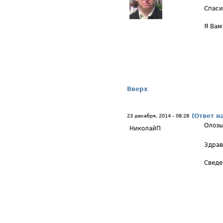
Спаси
Я Вам
Вверх
(Ответ н
23 декабря, 2014 - 08:28
Олоз
НиколайП
Здрав
Сведе