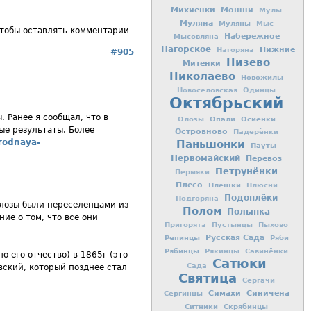
Михиенки
Мошни
Мулы
Муляна
Муляны
Мыс
чтобы оставлять комментарии
Мысовляна
Набережное
Нагорское
Нижние
Нагоряна
#905
Низево
Митёнки
Николаево
Новожилы
Новоселовская
Одинцы
Октябрьский
 Ранее я сообщал, что в
Опали
Осиенки
Олозы
ые результаты. Более
Островново
Падерёнки
/rodnaya-
Паньшонки
Пауты
Первомайский
Перевоз
Петрунёнки
Пермяки
Плесо
Плешки
Плюсни
Подоплёки
Подгоряна
Олозы были переселенцами из
Полом
Полынка
ие о том, что все они
Пригорята
Пустынцы
Пыхово
Репинцы
Русская Сада
Ряби
Рябинцы
Рякинцы
Савинёнки
о его отчество) в 1865г (это
Сатюки
Сада
ский, который позднее стал
Святица
Сергачи
Симахи
Синичена
Сергинцы
Ситники
Скрябинцы