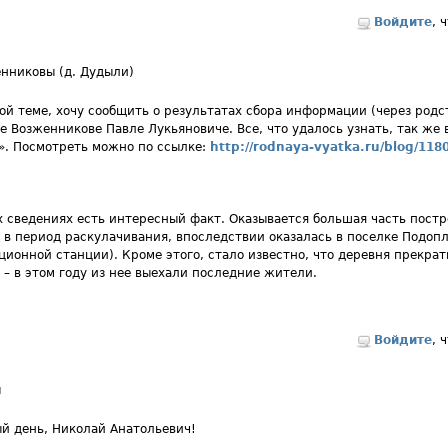
Войдите
, 
нниковы (д. Дудыли)
той теме, хочу сообщить о результатах сбора информации (через родс
е Возженникове Павле Лукьяновиче. Все, что удалось узнать, так же
». Посмотреть можно по ссылке:
http://rodnaya-vyatka.ru/blog/118
х сведениях есть интересный факт. Оказывается большая часть пост
 в период раскулачивания, впоследствии оказалась в поселке Подопл
ционной станции). Кроме этого, стало известно, что деревня прекра
 – в этом году из нее выехали последние жители.
Войдите
, 
ы
й день, Николай Анатольевич!