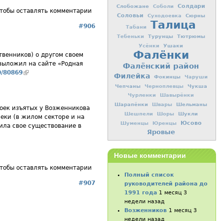
Слобожане
Солдари
Соболи
чтобы оставлять комментарии
Соловьи
Сюрны
Суходоевка
Талица
#906
Табани
Турунцы
Тютрюмы
Тебеньки
Ушаки
Усёнки
Фалёнки
твенников) о другом своем
 выложил на сайте «Родная
Фалёнский район
0/80869
(внешняя ссылка)
Филейка
Фокинцы
Чаруши
Чепчаны
Чукша
Черноплевцы
Чурленки
Шавырёнки
Шарапёнки
Шельманы
Швары
роек изъятых у Возженникова
Шукли
Шешпели
Шоры
еки (в жилом секторе и на
Юсово
Шуменцы
Юренцы
тила свое существование в
Яровые
Новые комментарии
чтобы оставлять комментарии
Полный список
#907
руководителей района до
1991 года
1 месяц 3
недели назад
Возженников
1 месяц 3
недели назад