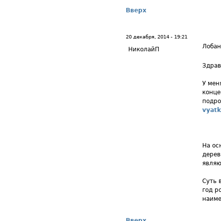
Вверх
20 декабря, 2014 - 19:21
Лобан
НиколайП
Здрав
У мен
конце
подро
vyat
На ос
дерев
являю
Суть 
год р
наиме
Вверх