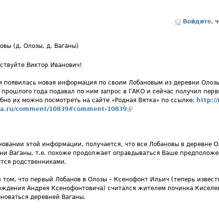
Войдите
, 
овы (д. Олозы, д. Ваганы)
ствуйте Виктор Иванович!
я появилась новая информация по своим Лобановым из деревни Олозы.
 прошлого года подавал по ним запрос в ГАКО и сейчас получил перв
бно их можно посмотреть на сайте «Родная Вятка» по ссылке:
http:/
ka.ru/comment/10839#comment-10839
(внешняя ссылка)
новании этой информации, получается, что все Лобановы в деревне 
ни Ваганы, т.е. похоже продолжает оправдываться Ваше предположен
тся родственниками.
в том, что первый Лобанов в Олозы – Ксенофонт Ильич (теперь известн
ождения Андрея Ксенофонтовича) считался жителем починка Киселев
новаться деревней Ваганы.