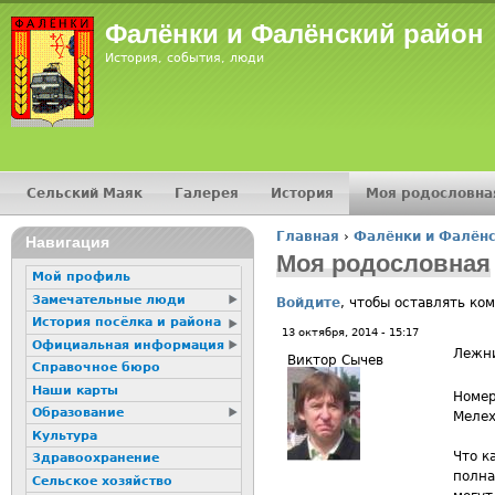
Фалёнки и Фалёнский район
История, события, люди
Сельский Маяк
Галерея
История
Моя родословна
Главное меню
Главная
›
Фалёнки и Фалёнс
Навигация
Вы здесь
Моя родословная
Мой профиль
Замечательные люди
Войдите
, чтобы оставлять ко
История посёлка и района
13 октября, 2014 - 15:17
Официальная информация
Лежн
Виктор Сычев
Справочное бюро
Наши карты
Номер
Образование
Мелех
Культура
Что к
Здравоохранение
полна
Сельское хозяйство