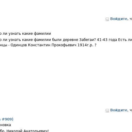
Войдите
, 
 ли узнать какие фамилии
 ли узнать какие фамилии были деревне Забегаи? 41-43 года Есть ли
нцы - Одинцов Константин Прокофьевич 1914г.р. ?
Войдите
, 
а #909)
новка
бо, Николай Анатольевич!