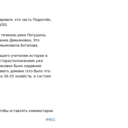
еревня, это часть Подоплёк,
ЫЛО.
о течению реки Петушиха,
ание Демьяновка. Это
емьяновича Боталова.
вшего учителем истории в
месторасположением уже
яновки были недавние
вать домами (это было что-
о 30-35 хозяйств, и состоял
чтобы оставлять комментарии
#911