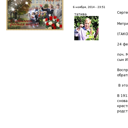
6 ноября, 2014 - 23:51
Серге
татива
Метри
(ГАКО
24 фе
поч. 
сын И
​Восп
обрат
В это
В 191
снова
крест
родст