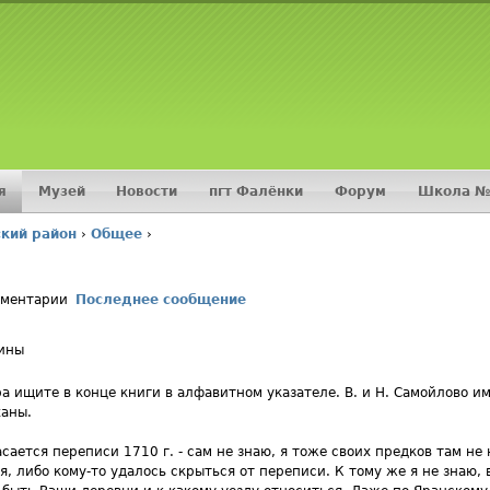
Jump to navigation
я
Музей
Новости
пгт Фалёнки
Форум
Школа №
кий район
›
Общее
›
мментарии
Последнее сообщение
ины
а ищите в конце книги в алфавитном указателе. В. и Н. Самойлово име
аны.
асается переписи 1710 г. - сам не знаю, я тоже своих предков там не
я, либо кому-то удалось скрыться от переписи. К тому же я не знаю, 