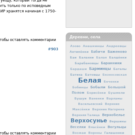
уезду, который тогда не
дить только по исповедным
 ИР хранятся начиная с 1750-
Деревни, села
чтобы оставлять комментарии
Азово
Анашкинцы
Андреевцы
#903
Баженово
Антипёнки
Бабичи
Баи
Балахни
Балдёнки
Балая
Баранники
Барабановцы
Барминцы
Баталы
Бардаши
Батиха
Батовцы
Безносовская
Белая
Беченки
Бобыли
Большой
Бобинцы
Полом
Борисёнки
Бушмели
Бушуи
Ваненки
Варламы
Васильевский
Верхние
Максёнки
Верхние Нагорена
Верхобелье
Верхняя Талица
Верхосунье
Вершины
Вогульцы
Веселки
Власёнки
Галашонки
Возжаи
Вороны
чтобы оставлять комментарии