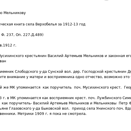
ю Мельникову
ческая книга села Верхобелья за 1912-13 год
 Ф. 237, Оп. 227.Д.489)
в.1912 г.
Мусихинского крестьянин Василий Артемьев Мельников и законная ег
ван
риемник Слободского у-да Сунской вол. дер. Господской крестьянин 
ите внимание у матери и восприемника одно отчество, возможно это 
й же МК упоминается как поручитель поч. Мусихинского крест. Гео
3 г. в МК упоминается как восприемник крест. поч. Лужбинского Сим
 как поручитель- Василий Артемьев Мельников и Мельниковы Петр 
ьяне Глазовского у-да Быковской вол. приход села Унинского поч. Вд
венники. Метрики 1909 г. я пока не смотрела.