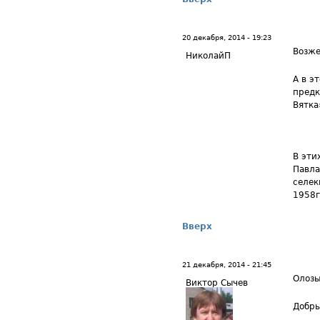
20 декабря, 2014 - 19:23
Возже
НиколайП
А в э
предк
Вятка
В эти
Павла
селек
1958г
Вверх
21 декабря, 2014 - 21:45
Олоз
Виктор Сычев
Добры