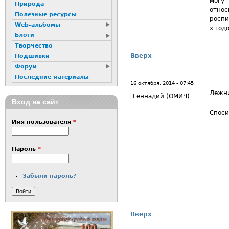
могут
Природа
относ
Полезные ресурсы
роспи
Web-альбомы
х годо
Блоги
Творчество
Вверх
Подшивки
Форум
Последние материалы
16 октября, 2014 - 07:45
Лежни
Геннадий (ОМИЧ)
Вход на сайт
Споси
Имя пользователя
*
Пароль
*
Забыли пароль?
Вверх