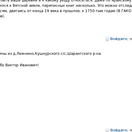
 быть Ваши деревни и к какому уезду относиться. Даже по Яранскому 
ился к Вятской земле, переписных книг несколько. Это можно отсле
сям, двигаясь от конца 19 века в прошлое, к 1750-тым годам (В ГАКО
в).
Войдите
, 
ны из д.Лежнино,Кушнурского с/с,Шарангского р-на
бо Виктор Иванович!
Войдите
, 