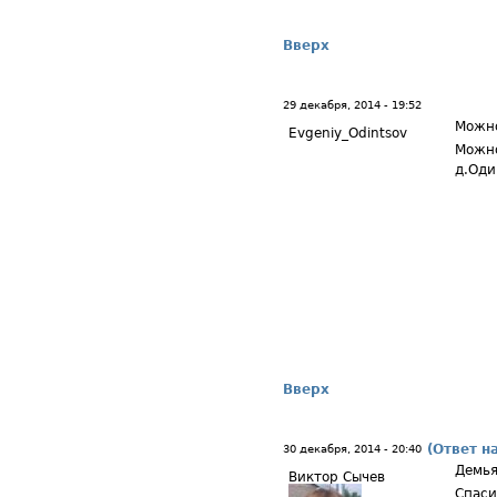
Вверх
29 декабря, 2014 - 19:52
Можно
Evgeniy_Odintsov
Можно
д.Оди
Вверх
(Ответ н
30 декабря, 2014 - 20:40
Демья
Виктор Сычев
Спаси