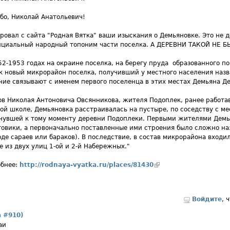
бо, Николай Анатольевич!
ровал с сайта "Родная Вятка" ваши изыскания о Демьяновке. Это не д
циальный народный топоним части поселка. А ДЕРЕВНИ ТАКОЙ НЕ Б
52-1953 годах на окраине поселка, на берегу пруда образованного п
к новый микрорайон поселка, получивший у местного населения назв
ние связывают с именем первого поселенца в этих местах Демьяна Д
ов Николая Антоновича Овсянникова, жителя Подоплек, ранее работа
ой школе, Демьяновка расстраивалась на пустыре, по соседству с 
нувшей к тому моменту деревни Подоплеки. Первыми жителями Демь
овики, а первоначально поставленные ими строения было сложно наз
оде сараев или бараков). В последствие, в состав микрорайона входил
е из двух улиц 1-ой и 2-й Набережных."
бнее:
http://rodnaya-vyatka.ru/places/81430
(внешняя ссылка)
Войдите
, 
а #910)
аи