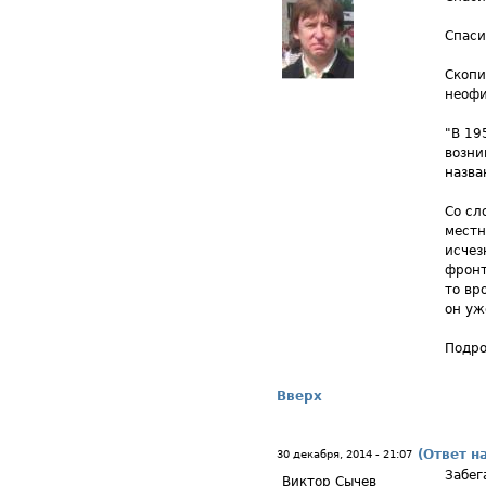
Спаси
Скопи
неофи
"В 19
возни
назва
Со сл
местн
исчез
фронт
то вр
он уж
Подро
Вверх
(Ответ н
30 декабря, 2014 - 21:07
Забег
Виктор Сычев