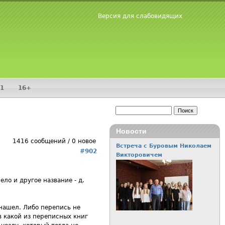
Версия для слабовидящих
1
16+
Поиск
Форма поиска
Новости
1416 сообщений / 0 новое
Встреча с Буровым Николаем
Межрегиональная научно-
#902
Викторовичем
практическая конференция
«Учитель на фронте и в
тылу», посвященная 85-
ло и другое название - д.
летию со дня начала Великой
Отечественной войны».
 нашел. Либо перепись не
в какой из переписных книг