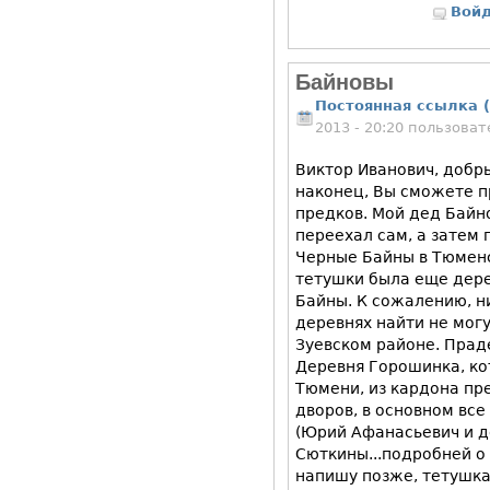
Вой
Байновы
Постоянная ссылка (
2013 - 20:20 пользова
Виктор Иванович, добр
наконец, Вы сможете п
предков. Мой дед Байн
переехал сам, а затем
Черные Байны в Тюменс
тетушки была еще дере
Байны. К сожалению, н
деревнях найти не могу
Зуевском районе. Прад
Деревня Горошинка, ко
Тюмени, из кардона пр
дворов, в основном вс
(Юрий Афанасьевич и до
Сюткины...подробней о
напишу позже, тетушка