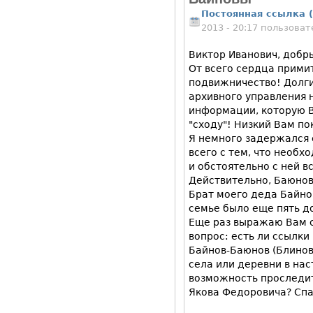
Постоянная ссылка (
2013 - 20:17 пользова
Виктор Иванович, добр
От всего сердца прими
подвижничество! Долги
архивного управления н
информации, которую 
"сходу"! Низкий Вам пок
Я немного задержался 
всего с тем, что необх
и обстоятельно с ней в
Действительно, Баюнов
Брат моего деда Байно
семье было еще пять до
Еще раз выражаю Вам с
вопрос: есть ли ссылки
Байнов-Баюнов (Блиновс
села или деревни в нас
возможность проследит
Якова Федоровича? Спа