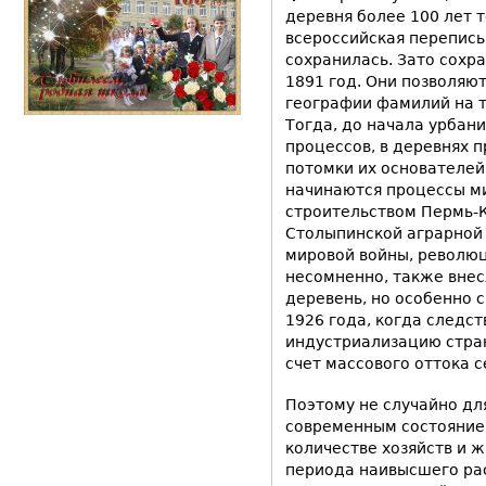
деревня более 100 лет 
всероссийская перепись
сохранилась. Зато сохр
1891 год. Они позволяю
географии фамилий на 
Тогда, до начала урбан
процессов, в деревнях
потомки их основателей.
начинаются процессы ми
строительством Пермь-
Столыпинской аграрной
мировой войны, революц
несомненно, также внес
деревень, но особенно 
1926 года, когда следс
индустриализацию стран
счет массового оттока с
Поэтому не случайно дл
современным состояние
количестве хозяйств и ж
периода наивысшего рас