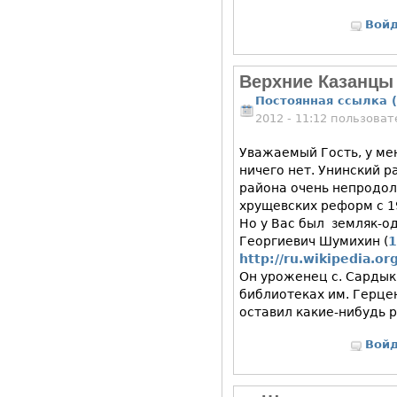
Вой
Верхние Казанцы
Постоянная ссылка (
2012 - 11:12 пользова
Уважаемый Гость, у ме
ничего нет. Унинский р
района очень непродол
хрущевских реформ с 19
Но у Вас был земляк-о
Георгиевич Шумихин (
1
http://ru.wikipedia.org
Он уроженец с. Сардык
библиотеках им. Герце
оставил какие-нибудь 
Вой