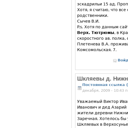
эскадрильи 15 ад. Пропа
Хотя, я считаю, что вс
родственники.
Сычев В.И.
P.s. Хотя по данным с
Верх. Тютрюмы
, в Кр
скоростного ав. полка,
Плетенева В.А. прожива
Комсомольская. 7.
Вой
Шкляевы д. Hижн
Постоянная ссылка (
декабря, 2009 - 10:43
Уважаемый Виктор Ива
Иванович и дед Азарий
жители деревни Нижни
Заречная. Хотелось бы 
Шкляевых в Верхосунье