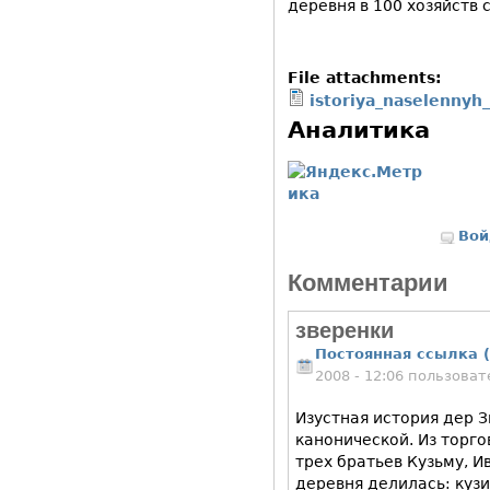
деревня в 100 хозяйств 
File attachments:
istoriya_naselennyh
Аналитика
Вой
Комментарии
зверенки
Постоянная ссылка (
2008 - 12:06 пользова
Изустная история дер З
канонической. Из торго
трех братьев Кузьму, И
деревня делилась: куз