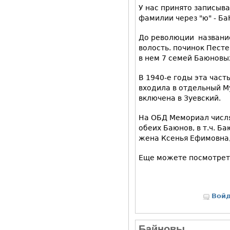
У нас принято записыва
фамилии через "ю" - Б
До революции название
волость. починок Песте
в нем 7 семей Баюновы
В 1940-е годы эта част
входила в отдельный М
включена в Зуевский.
На ОБД Мемориал числя
обеих Баюнов, в т.ч. Ба
жена Ксенья Ефимовна
Еще можете посмотреть
Вой
Байновы