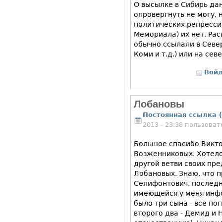
О высылке в Сибирь да
опровергнуть не могу, 
политических репресси
Мемориала) их нет. Ра
обычно ссылали в Севе
Коми и т.д.) или на сев
Вой
Лобановы
Постоянная ссылка (
2013 - 23:38 пользова
Большое спасибо Викт
Возженниковых. Хотело
другой ветви своих пре
Лобановых. Знаю, что 
Селифонтович, последн
имеющейся у меня инфо
было три сына - все по
второго два - Демид и 