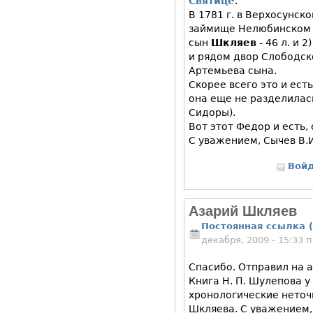
Святице
.
В 1781 г. в Верхосунск
займище Нелюбинском с
сын
Шкляев
- 46 л. и 
и рядом двор Слободск
Артемьева сына.
Скорее всего это и есть
она еще не разделилась
Сидоры).
Вот этот Федор и есть,
С уважением, Сычев В.И
Вой
Азарий Шкляев
Постоянная ссылка (
декабря, 2009 - 15:33
Спасибо. Отправил на a
Книга Н. П. Шулепова у
хронологические неточ
Шкляева. С уважением,