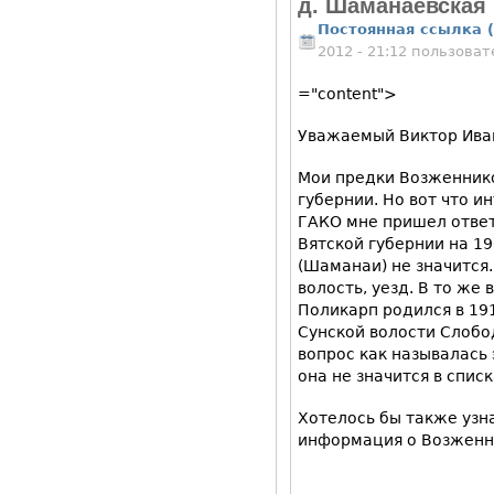
д. Шаманаевская
Постоянная ссылка (
2012 - 21:12 пользова
="content">
Уважаемый Виктор Ива
Мои предки Возженнико
губернии. Но вот что и
ГАКО мне пришел ответ
Вятской губернии на 1
(Шаманаи) не значится.
волость, уезд. В то же
Поликарп родился в 19
Сунской волости Слобод
вопрос как называлась 
она не значится в списка
Хотелось бы также узна
информация о Возженн