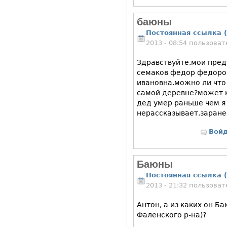
баюны
Постоянная ссылка (
2013 - 08:54 пользова
Здравствуйте.мои пред
семаков федор федоро
ивановна.можно ли что 
самой деревне?может к
дед умер раньше чем я 
нерассказывает.заране
Вой
Баюны
Постоянная ссылка (
2013 - 21:32 пользова
Антон, а из каких он Ба
Фаленского р-на)?