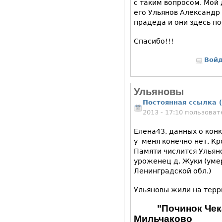
с таким вопросом. Мой 
его Ульянов Александр 
прадеда и они здесь п
Спасибо!!!
Вой
Ульяновы
Постоянная ссылка (
2013 - 17:10 пользова
Елена43, данных о кон
у меня конечно нет. К
Памяти числится Ульяно
уроженец д. Жуки (умер
Ленинградской обл.)
Ульяновы жили на терри
"Починок Чек
Мильчаково