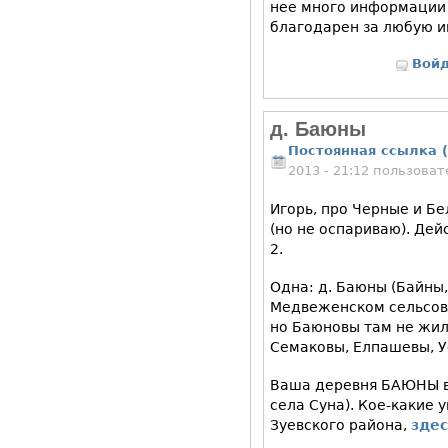
нее много информации 
благодарен за любую 
Вой
д. Баюны
Постоянная ссылка (
2013 - 21:12 пользова
Игорь, про Черные и Бе
(но не оспариваю). Дей
2.
Одна: д. Баюны (Байны,
Медвеженском сельсове
но Баюновы там не жили
Семаковы, Елпашевы, У
Ваша деревня БАЮНЫ в 
села Суна). Кое-какие 
Зуевского района,
зде