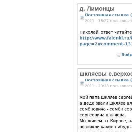
д. Лимонцы
Постоянная ссылка (
2011 - 16:27 пользова
Николай, ответ читайте
http://www.falenki.r
page=2#comment-13
Вой
шкляевы с.верхо
Постоянная ссылка (
2011 - 20:38 пользова
мой папа шкляев сергей
а деда звали шкляев а
семёновича - семён се
сергеевича шкляева.
Мы живем в г.Кирове, ч
возникли какие-нибудь