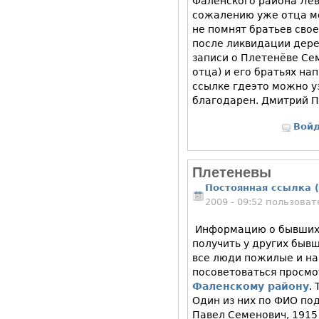
Фалёнского района Лев
сожалению уже отца мо
не помнят братьев свое
после ликвидации дерев
записи о Плетенёве Се
отца) и его братьях н
ссылке гдеэто можно у
благодарен. Дмитрий 
Вой
Плетеневы
Постоянная ссылка (
2009 - 09:52 пользова
Информацию о бывших
получить у других быв
все люди пожилые и на 
посоветоваться просмо
Фаленскому району
.
Один из них по ФИО по
Павел Семенович, 1915 