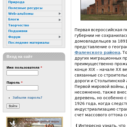
Природа
Полезные ресурсы
Web-альбомы
Блоги
Творчество
Первая всероссийская п
Подшивки
губернии не сохранилас
Форум
домовладельцев за 1891
Последние материалы
представление о геогр
Фаленского района
. Т
Вход на сайт
других миграционных пр
преимущественно прожи
Имя пользователя
*
конце ХIХ – начале ХХ 
связанные со строител
дороги и Столыпинской
Пароль
*
Первой мировой войны, 
несомненно, также внес
деревень, но особенно 
Забыли пароль?
1926 года, когда следс
индустриализацию стран
счет массового оттока с
(
Интересно узнать, что