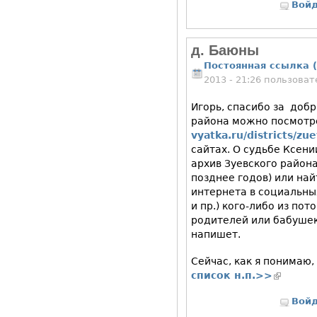
Вой
д. Баюны
Постоянная ссылка (
2013 - 21:26 пользова
Игорь, спасибо за добр
района можно посмотр
vyatka.ru/districts/zu
сайтах. О судьбе Ксени
архив Зуевского района
позднее годов) или най
интернета в социальны
и пр.) кого-либо из пот
родителей или бабуше
напишет.
Сейчас, как я понимаю,
список н.п.>>
(внешняя
Вой