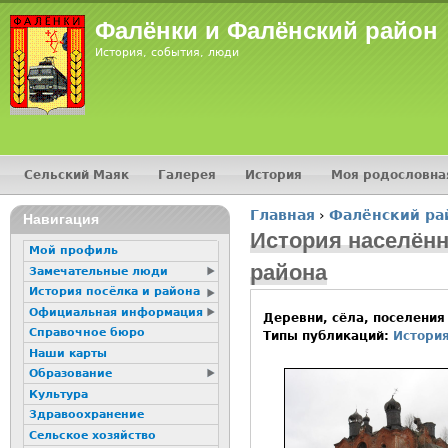
Jump
Фалёнки и Фалёнский район
История, события, люди
Сельский Маяк
Галерея
История
Моя родословна
Главное меню
Главная
›
Фалёнский ра
16+
Навигация
Вы здесь
История населённ
Мой профиль
района
Замечательные люди
История посёлка и района
Официальная информация
Деревни, сёла, поселения
Справочное бюро
Типы публикаций:
Истори
Наши карты
Образование
Культура
Здравоохранение
Сельское хозяйство