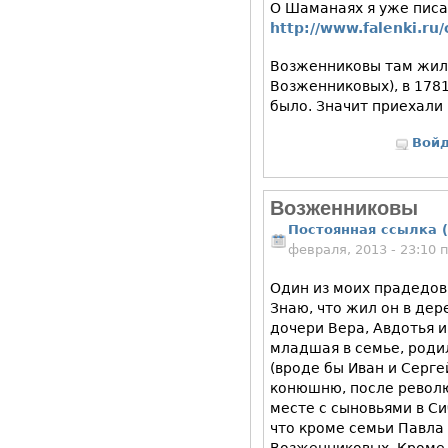
О Шаманаях я уже писа
http://www.falenki.
Возженниковы там жили 
Возженниковых), в 178
было. Значит приехали
Вой
Возженниковы
Постоянная ссылка (
февраля, 2013 - 23:10
Один из моих прадедов
Знаю, что жил он в дер
дочери Вера, Авдотья и
младшая в семье, родил
(вроде бы Иван и Серг
конюшню, после револю
месте с сыновьями в Си
что кроме семьи Павла
Возженниковых. Кроме 