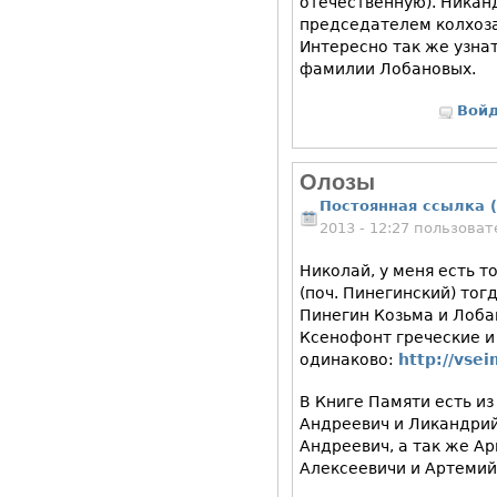
отечественную). Никан
председателем колхоза
Интересно так же узнат
фамилии Лобановых.
Вой
Олозы
Постоянная ссылка (
2013 - 12:27 пользова
Николай, у меня есть т
(поч. Пинегинский) тог
Пинегин Козьма и Лоба
Ксенофонт греческие и
одинаково:
http://vs
В Книге Памяти есть и
Андреевич и Ликандрий
Андреевич, а так же Ар
Алексеевичи и Артемий