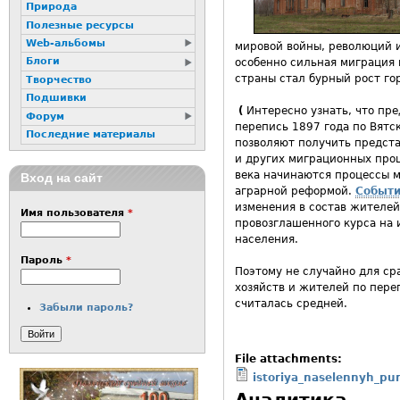
Природа
Полезные ресурсы
Web-альбомы
мировой войны, революций и
Блоги
особенно сильная миграция 
страны стал бурный рост гор
Творчество
Подшивки
(
Интересно узнать, что пре
Форум
перепись 1897 года по Вятс
Последние материалы
позволяют получить предст
и других миграционных проц
века начинаются процессы м
Вход на сайт
аграрной реформой.
Событ
изменения в состав жителей
Имя пользователя
*
провозглашенного курса на 
населения.
Пароль
*
Поэтому не случайно для ср
хозяйств и жителей по пере
считалась средней.
Забыли пароль?
File attachments:
istoriya_naselennyh_pu