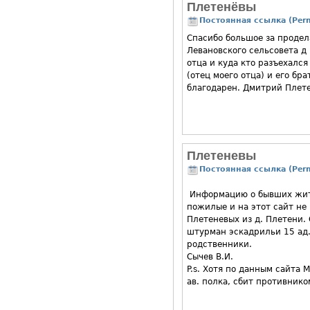
Плетенёвы
Постоянная ссылка (Perm
Спасибо большое за продел
Левановского сельсовета д
отца и куда кто разъехался
(отец моего отца) и его б
благодарен. Дмитрий Плет
Плетеневы
Постоянная ссылка (Perm
Информацию о бывших жите
пожилые и на этот сайт не
Плетеневых из д. Плетени.
штурман эскадрильи 15 ад. 
родственники.
Сычев В.И.
P.s. Хотя по данным сайта
ав. полка, сбит противнико