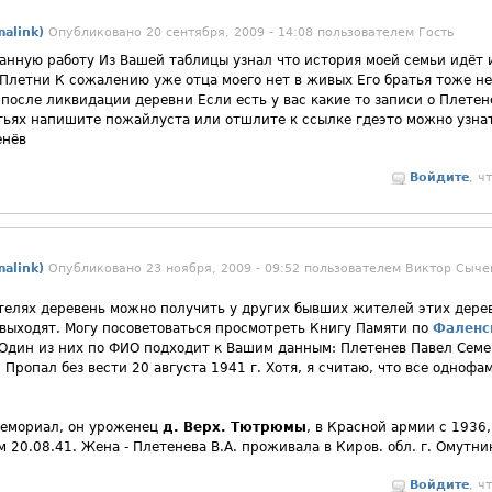
alink)
Опубликовано 20 сентября, 2009 - 14:08 пользователем
Гость
анную работу Из Вашей таблицы узнал что история моей семьи идёт 
 Плетни К сожалению уже отца моего нет в живых Его братья тоже не
 после ликвидации деревни Если есть у вас какие то записи о Плете
ратьях напишите пожайлуста или отшлите к ссылке гдеэто можно узнат
енёв
Войдите
, ч
alink)
Опубликовано 23 ноября, 2009 - 09:52 пользователем
Виктор Сыче
лях деревень можно получить у других бывших жителей этих дерев
 выходят. Могу посоветоваться просмотреть Книгу Памяти по
Фаленс
 Один из них по ФИО подходит к Вашим данным: Плетенев Павел Семен
Пропал без вести 20 августа 1941 г. Хотя, я считаю, что все однофа
 Мемориал, он уроженец
д. Верх. Тютрюмы
, в Красной армии с 1936
м 20.08.41. Жена - Плетенева В.А. проживала в Киров. обл. г. Омутни
Войдите
, ч