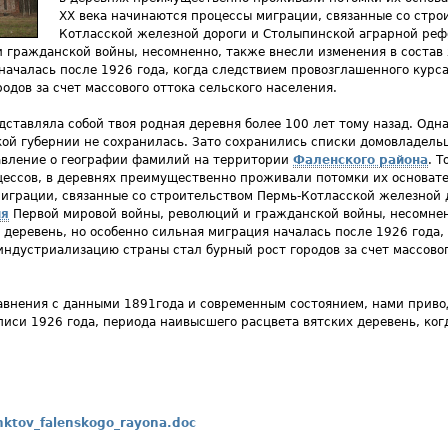
ХХ века начинаются процессы миграции, связанные со стро
Котласской железной дороги и Столыпинской аграрной ре
 гражданской войны, несомненно, также внесли изменения в состав
началась после 1926 года, когда следствием провозглашенного курс
одов за счет массового оттока сельского населения.
дставляла собой твоя родная деревня более 100 лет тому назад. Одн
кой губернии не сохранилась. Зато сохранились списки домовладельц
авление о географии фамилий на территории
Фаленского района
. Т
ессов, в деревнях преимущественно проживали потомки их основател
играции, связанные со строительством Пермь-Котласской железной 
ия
Первой мировой войны, революций и гражданской войны, несомнен
 деревень, но особенно сильная миграция началась после 1926 года,
индустриализацию страны стал бурный рост городов за счет массовог
авнения с данными 1891года и современным состоянием, нами приво
писи 1926 года, периода наивысшего расцвета вятских деревень, ког
nktov_falenskogo_rayona.doc