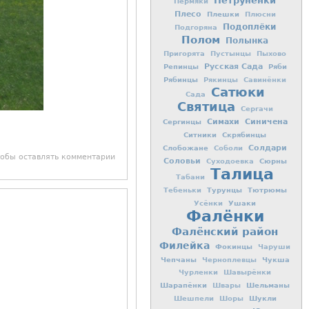
Петрунёнки
Пермяки
Плесо
Плешки
Плюсни
Подоплёки
Подгоряна
Полом
Полынка
Пригорята
Пустынцы
Пыхово
Репинцы
Русская Сада
Ряби
Рябинцы
Рякинцы
Савинёнки
Сатюки
Сада
Святица
Сергачи
Симахи
Синичена
Сергинцы
Ситники
Скрябинцы
Слобожане
Солдари
Соболи
тобы оставлять комментарии
Соловьи
Сюрны
Суходоевка
Талица
Табани
Турунцы
Тютрюмы
Тебеньки
Ушаки
Усёнки
Фалёнки
Фалёнский район
Филейка
Фокинцы
Чаруши
Чепчаны
Чукша
Черноплевцы
Чурленки
Шавырёнки
Шарапёнки
Шельманы
Швары
Шукли
Шешпели
Шоры