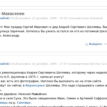
 Макасенки
alink)
Опубликовано 15 декабря, 2009 - 10:43 пользователем
aleksandr
ч! Мои прадед Сергей Иванович и дед Азарий Сергеевич Шкляевы, б
улица Заречная. Хотелось бы узнать остался ли кто из потомков Шкл
н, Александр.
Войдите
, ч
alink)
Опубликовано 16 декабря, 2009 - 17:07 пользователем
Виктор Сыч
ого революционера Азария Сергеевича Шкляева, которому через недел
о Н.П. Шулепов в 1975 г. написал книгу?
у вас есть его фотографии. Неплохо бы выложить их на этом сайте.
ивут ли сейчас в
Верхосунье
Шкляевы. Это надо спрашивать самих ве
ь.
ие деревни: Нижние Ма
ксё
нки
и в селе Суна. Это были священники Иван, Семен и Артемий Софрон
инцы
на р.
Святице
.
приходе в Кайской округи займище Нелюбинском стояли 2 двора: 1) 