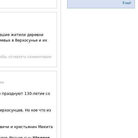
Ещё
ывшие жители деревни
яевых в Верхосунье и их
тобы оставлять комментарии
ев
ю празднуют 130-летие со
рхосунцев. Но кое что из
овичи и крестьянин Микита
Федор Иванов сын
Шкляев
-