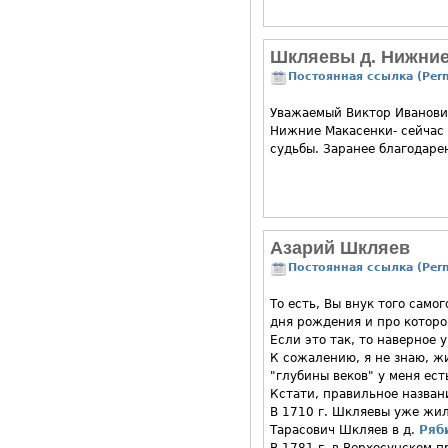
Шкляевы д. Hижние
Постоянная ссылка (Perm
Уважаемый Виктор Иванови
Нижние Макасенки- сейчас 
судьбы. Заранее благодаре
Азарий Шкляев
Постоянная ссылка (Perm
То есть, Вы внук того сам
дня рождения и про которог
Если это так, то наверное 
К сожалению, я не знаю, ж
"глубины веков" у меня ест
Кстати, правильное назван
В 1710 г. Шкляевы уже жил
Тарасович Шкляев в д.
Ряб
В 1781 г. в Верхосунском 