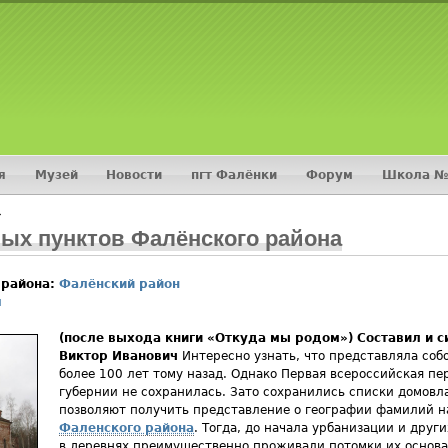
Jump to navigation
я
Музей
Новости
пгт Фалёнки
Форум
Школа №
›
ых пунктов Фалёнского района
 района:
Фалёнский район
я
(после выхода книги «Откуда мы родом») Составил и 
Виктор Иванович
Интересно узнать, что представляла соб
более 100 лет тому назад. Однако Первая всероссийская пе
губернии не сохранилась. Зато сохранились списки домовла
позволяют получить представление о географии фамилий н
Фаленского района
. Тогда, до начала урбанизации и друг
в деревнях преимущественно проживали потомки их основат