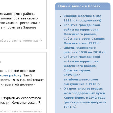
Новые записи в блогах
из Фалёнского района
Станция Фаленки в мае
 помнят братьев своего
1919 г. (продолжение)
нёве Семёне Григорьевиче
События гражданской
ь - прочитать Заранее
войны на территории
Фаленского района.
Событие второе. Станция
тобы оставлять комментарии
Фаленки в мае 1919 г.
Школы Фаленского
района с 1930 по 2010 гг.
События гражданской
войны на территории
в
Фаленского района.
Событие первое.
ень. Но они все люди
Святицкое
кому району
. Там 5
антибольшевистское
ович, 1915 г.р. лейтенант,
выступление в 1918 г.
мильцы этой деревни -
О строительстве вторых
железнодорожных путей
Киров-Пермь в 1942 году
, штурман 45 скоростного
(рассекреченый документ
нск ул. Комсомольская. 7.
1941 г.)
тобы оставлять комментарии