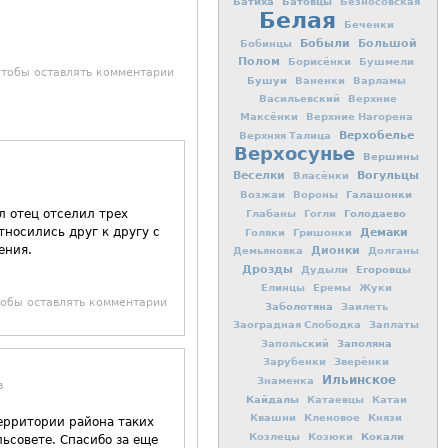
Батиха
Батовцы
Безносовская
Белая
Беченки
Бобыли
Большой
Бобинцы
Полом
Борисёнки
Бушмели
чтобы оставлять комментарии
Бушуи
Ваненки
Варламы
Васильевский
Верхние
Максёнки
Верхние Нагорена
Верхобелье
Верхняя Талица
Верхосунье
Вершины
Вогульцы
Веселки
Власёнки
Галашонки
Возжаи
Вороны
л отец отселил трех
Голодаево
Глабаны
Гогли
тносились друг к другу с
Демаки
Голяки
Гришонки
ения.
Дионки
Демьяновка
Долганы
Дрозды
Егоровцы
Дудыли
Елинцы
Еремы
Жуки
тобы оставлять комментарии
Заболотяна
Заилеть
Заоградная Слободка
Заплаты
Заполяна
Запольский
Зарубенки
Зверёнки
Ильинское
Знаменка
в
Кайдалы
Катаевцы
Катаи
Квашни
Кленовое
Князи
территории района таких
Кокали
Козлецы
Козюки
льсовете. Спасибо за еще