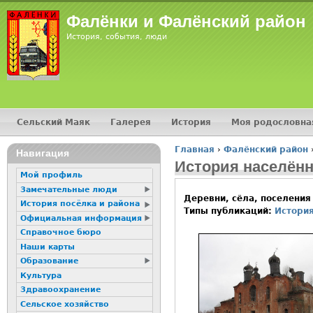
Фалёнки и Фалёнский район
История, события, люди
Сельский Маяк
Галерея
История
Моя родословна
Главное меню
Главная
›
Фалёнский район
Навигация
Вы здесь
История населённ
Мой профиль
Замечательные люди
Деревни, сёла, поселения
История посёлка и района
Типы публикаций:
Истори
Официальная информация
Справочное бюро
Наши карты
Образование
Культура
Здравоохранение
Сельское хозяйство