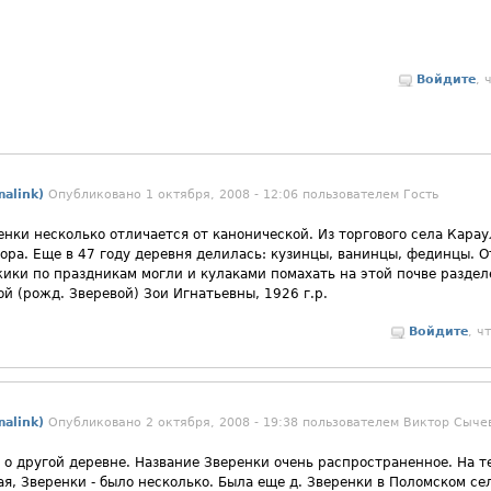
Войдите
, 
alink)
Опубликовано 1 октября, 2008 - 12:06 пользователем
Гость
енки несколько отличается от канонической. Из торгового села Карау
ора. Еще в 47 году деревня делилась: кузинцы, ванинцы, фединцы. О
ики по праздникам могли и кулаками помахать на этой почве раздел
й (рожд. Зверевой) Зои Игнатьевны, 1926 г.р.
Войдите
, ч
alink)
Опубликовано 2 октября, 2008 - 19:38 пользователем
Виктор Сыче
 о другой деревне. Название Зверенки очень распространенное. На 
ая, Зверенки - было несколько. Была еще д. Зверенки в Поломском се