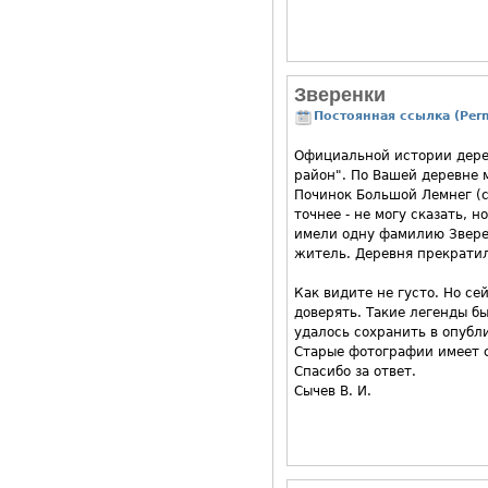
Зверенки
Постоянная ссылка (Perm
Официальной истории дерев
район". По Вашей деревне 
Починок Большой Лемнег (ст
точнее - не могу сказать, 
имели одну фамилию Зверевы
житель. Деревня прекратил
Как видите не густо. Но се
доверять. Такие легенды бы
удалось сохранить в опубл
Старые фотографии имеет с
Спасибо за ответ.
Сычев В. И.