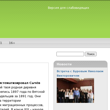
Версия для слабовидящих
1
16+
Поиск
Форма поиска
Новости
Встреча с Буровым Николаем
Викторовичем
систематизировал Сычёв
ой твоя родная деревня
репись 1897 года по Вятской
дельцев за 1891 год. Они
а территории
их миграционных процессов,
елей. В конце ХIХ – начале