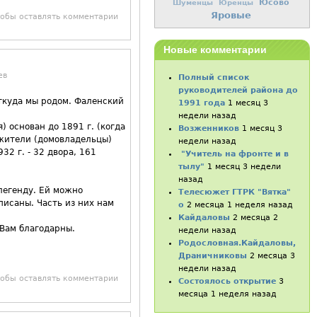
Юсово
Шуменцы
Юренцы
Яровые
тобы оставлять комментарии
Новые комментарии
ев
Полный список
руководителей района до
ткуда мы родом. Фаленский
1991 года
1 месяц 3
недели назад
) основан до 1891 г. (когда
Возженников
1 месяц 3
е жители (домовладельцы)
недели назад
2 г. - 32 двора, 161
"Учитель на фронте и в
тылу"
1 месяц 3 недели
назад
 легенду. Ей можно
Телесюжет ГТРК "Вятка"
писаны. Часть из них нам
о
2 месяца 1 неделя назад
Кайдаловы
2 месяца 2
 Вам благодарны.
недели назад
Родословная.Кайдаловы,
Драничниковы
2 месяца 3
недели назад
тобы оставлять комментарии
Состоялось открытие
3
месяца 1 неделя назад