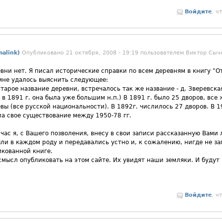
Войдите
, ч
alink)
Опубликовано 21 октября, 2008 - 19:19 пользователем
Виктор Сыч
ни нет. Я писал исторические справки по всем деревням в книгу "О
мне удалось выяснить следующее:
арое название деревни, встречалось так же название - д. Зверевская
но в 1891 г. она была уже большим н.п.) В 1891 г. было 25 дворов, вс
 (все русской национальности). В 1892г. числилось 27 дворов. В 193
а свое существование между 1950-78 гг.
йчас я, с Вашего позволения, внесу в свои записи рассказанную Вами
ли в каждом роду и передавались устно и, к сожалению, нигде не за
икованной книге.
мысл опубликовать на этом сайте. Их увидят наши земляки. И будут
Войдите
, ч