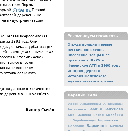
ительством Пермь-
формой.
События
Первой
 жителей деревень, но
а на индустриализацию
Рекомендуем прочитать
ако Первая всероссийская
ев за 1891 год. Они
Откуда пришли первые
огда, до начала урбанизации
русские поселенцы
ей. В конце ХIХ – начале ХХ
Население Чепцы и её
дороги и Столыпинской
притоков в III -ХV в.
но, также внесли
Фалёнское АТП в 1998 году
 когда следствием
История деревни
о оттока сельского
История Фаленского
муниципального архива
дятся данные о количестве
да деревня в 100 хозяйств
Деревни, села
Азово
Анашкинцы
Андреевцы
Баженово
Антипёнки
Бабичи
Виктор Сычёв
Баи
Балахни
Балдёнки
Балая
Баранники
Барабановцы
Барминцы
Баталы
Бардаши