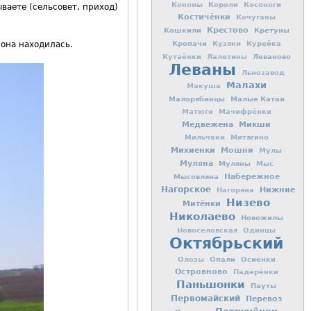
Кононы
Короли
Косоноги
ваете (сельсовет, приход)
Костичёнки
Кочуганы
Кошкили
Крестово
Кретуны
Кропачи
Кузяки
Курейка
 она находилась.
Леваново
Кутаёнки
Лалетины
Леваны
Льнозавод
Малахи
Макуша
Малорябинцы
Малые Катаи
Матюги
Мачифрёнки
Медвежена
Микши
Мильчаки
Митягино
Михиенки
Мошни
Мулы
Муляна
Муляны
Мыс
Мысовляна
Набережное
Нагорское
Нижние
Нагоряна
Низево
Митёнки
Николаево
Новожилы
Новоселовская
Одинцы
Октябрьский
Опали
Осиенки
Олозы
Островново
Падерёнки
Паньшонки
Пауты
Первомайский
Перевоз