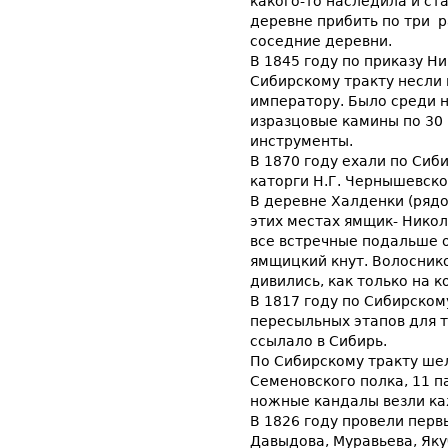
какого-то наследила и ст
деревне прибить по три р
соседние деревни.
В 1845 году по приказу Н
Сибирскому тракту несли 
императору. Было среди ни
изразцовые камины по 30
инструменты.
В 1870 году ехали по Сиб
каторги Н.Г. Чернышевско
В деревне Халденки (ряд
этих местах ямщик- Никол
все встречные подальше о
ямщицкий кнут. Волоснико
дивились, как только на к
В 1817 году по Сибирском
пересыльных этапов для т
ссылало в Сибирь.
По Сибирскому тракту шел
Семеновского полка, 11 п
ножные кандалы везли ка
В 1826 году провели перв
Давыдова, Муравьева, Як