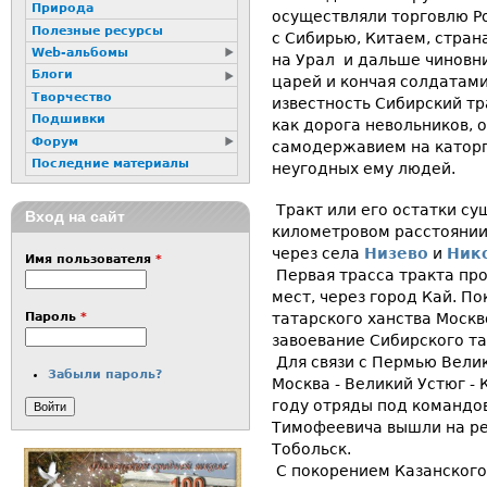
Природа
осуществляли торговлю Р
Полезные ресурсы
с Сибирью, Китаем, стран
Web-альбомы
на Урал и дальше чиновни
Блоги
царей и кончая солдатам
Творчество
известность Сибирский тр
Подшивки
как дорога невольников,
Форум
самодержавием на каторгу
Последние материалы
неугодных ему людей.
Тракт или его остатки су
Вход на сайт
километровом расстоянии
через села
Низево
и
Ник
Имя пользователя
*
Первая трасса тракта пр
мест, через город Кай. По
татарского ханства Моск
Пароль
*
завоевание Сибирского та
Для связи с Пермью Вели
Забыли пароль?
Москва - Великий Устюг - 
году отряды под командо
Тимофеевича вышли на ре
Тобольск.
С покорением Казанского 