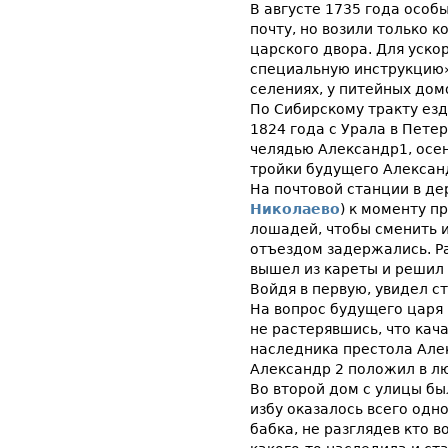
В августе 1735 года особ
почту, но возили только 
царского двора. Для уско
специальную инструкцию» 
селениях, у питейных дом
По Сибирскому тракту езд
1824 года с Урала в Пете
челядью Александр1, осе
тройки будущего Алексан
На почтовой станции в д
Николаево
) к моменту п
лошадей, чтобы сменить и
отъездом задержались. Р
вышел из кареты и решил 
Войдя в первую, увидел 
На вопрос будущего царя 
не растерявшись, что кача
наследника престола Але
Александр 2 положил в лю
Во второй дом с улицы бы
избу оказалось всего одн
бабка, не разглядев кто в