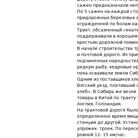
сажен предназначали неп
По 5 сажен на каждой сто
придорожных березовых а
огражденной по болам кан
Тракт, обсаженный «екат
поддерживали в хорошем 
крестьян дорожной пови
В начале строительства т
и почтовой дорого. Из пр
подчиненных народностей
редкую рыбу, кедровые ор
пока осваивали земли Сиби
Одним из поставщиков хле
Вятский уезд, плативший
хлеб». В Сибирь же везли
товары в Китай по тракту
Англия, Голландия.
На трактовой дороге было
определенное время ямщи
станции до другой. Устан
упряжек- троек. По перес
ровной 12- 15 км/час.