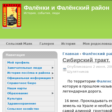
Jump
Фалёнки и Фалёнский район
История, события, люди
Сельский Маяк
Галерея
История
Моя родословна
Главное меню
Главная
›
Фалёнский ра
16+
Навигация
Вы здесь
Сибирский тракт.
Мой профиль
Опубликовано 2 июня, 20
Замечательные люди
Шулятников
История посёлка и района
Официальная информация
По территории
Фаленс
Справочное бюро
которую в прошлом назыв
Наши карты
легендарная дорога.
Образование
Культура
16 веке. Прокладывать ег
Здравоохранение
земель на Урале и необъя
Сельское хозяйство
самой длинной грунтовой 