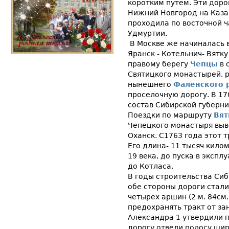
коротким путем. Эти доро
Нижний Новгород на Казан
проходила по восточной ч
Удмуртии.
В Москве же начиналась в
Яранск - Котельнич- Вятк
правому берегу
Чепцы
в 
Святицкого монастырей, 
нынешнего
Фаленского 
проселочную дорогу. В 17
состав Сибирской губерни
Поездки по маршруту
Вят
Чепецкого монастыря выв
Оханск. С1763 года этот т
Его длина- 11 тысяч кило
19 века, до пуска в эксп
до Котласа.
В годы строительства Сиби
обе стороны дороги стали
четырех аршин (2 м. 84см
предохранять тракт от зан
Александра 1 утвердили п
дорогу отвели полосу шири