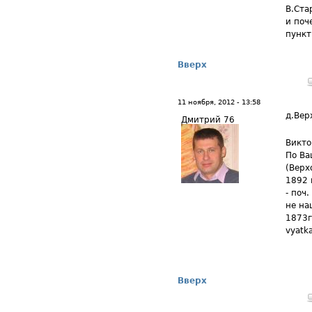
В.Ста
и поч
пункт
Вверх
11 ноября, 2012 - 13:58
д.Вер
Дмитрий 76
Викто
По Ва
(Верх
1892 
- поч
не на
1873г
vyatk
Вверх