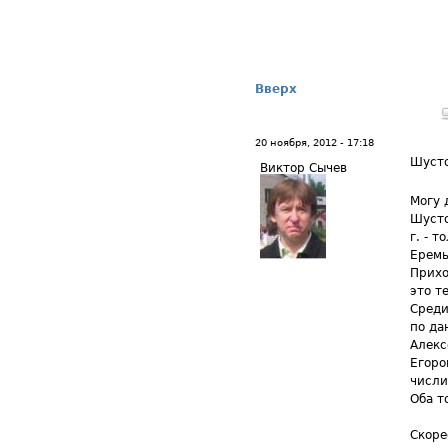
Вверх
20 ноября, 2012 - 17:18
Шуст
Виктор Сычев
Могу 
Шусто
г. - 
Еремы
Прихо
это т
Среди
по да
Алекс
Егоро
числи
Оба т
Скоре