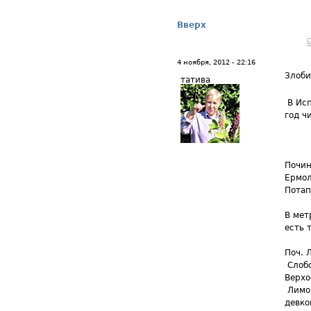
Вверх
4 ноября, 2012 - 22:16
Злоби
татива
В Исп
год ч
Почин
Ермол
Потап
В мет
есть 
Поч. 
Слобо
Верхо
Лимон
девко