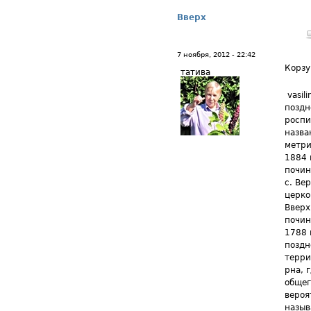
Вверх
7 ноября, 2012 - 22:42
Корз
татива
vasil
поздн
роспи
назва
метри
1884 
почин
с. Ве
церко
Вверх
почин
1788 
поздн
терри
рна, 
общег
вероя
назы