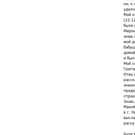
но, к
удало
Мой о
(22.1
были 
Мирон
знаю 
мой д
бабуш
домой
и был
Мой о
Григо
Отец 
расск
знани
предк
спраш
Знаю,
Махнё
в г. 
высла
раску
Буду 