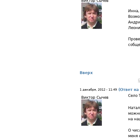
Виктор Сычев
Инна,
Возмо
Андри
Леони
Прове
собще
Вверх
(Ответ на
1 декабря, 2012 - 11:49
Село 
Виктор Сычев
Натал
можно
на на
О чис
меня 