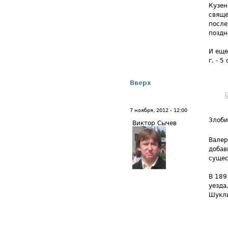
Кузен
свяще
после
поздн
И еще
г. - 
Вверх
7 ноября, 2012 - 12:00
Злоби
Виктор Сычев
Валер
добав
сущес
В 189
уезда
Шукл