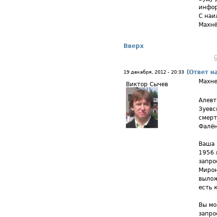
инфо
С наи
Махнё
Вверх
(Ответ н
19 декабря, 2012 - 20:33
Махне
Виктор Сычев
Алевт
Зуевс
смерт
Фалён
Ваша 
1956 
запро
Мирон
вылож
есть 
Вы мо
запро