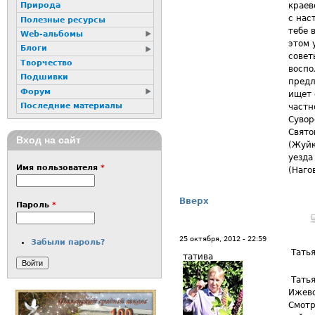
краев
Природа
с нас
Полезные ресурсы
тебе 
Web-альбомы
этом 
Блоги
совет
Творчество
воспо
Подшивки
предл
Форум
ищет 
Последние материалы
частн
Сувор
Свято
Вход на сайт
(Жуйк
уезда
Имя пользователя
*
(Наго
Вверх
Пароль
*
25 октября, 2012 - 22:59
Забыли пароль?
Татья
татива
Татья
Ижевс
Смотр