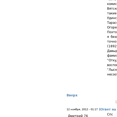
коми
Вятск
такие
Удинс
Тарас
Огоре
Поэто
я без
точн
(1892
Давы
фами
"Отку
восп
"Лыс
несоо
Вверх
(Ответ на
12 ноября, 2012 - 01:17
Спс
Дмитрий 76