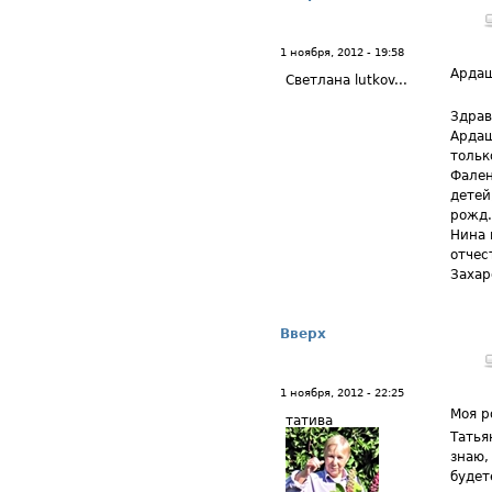
1 ноября, 2012 - 19:58
Арда
Светлана lutkov...
Здрав
Ардаш
тольк
Фален
детей
рожд.
Нина 
отчес
Захар
Вверх
1 ноября, 2012 - 22:25
Моя р
татива
Татья
знаю,
будет