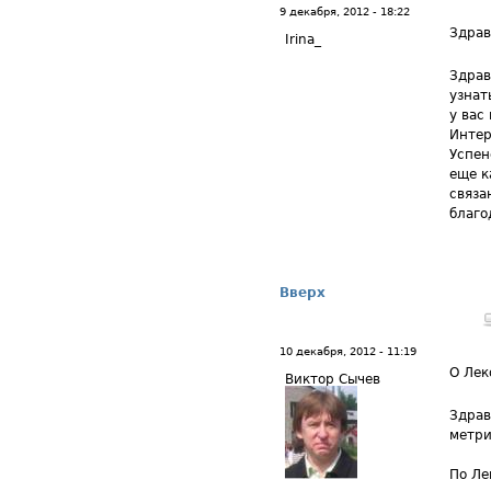
9 декабря, 2012 - 18:22
Здрав
Irina_
Здрав
узнат
у вас
Интер
Успен
еще к
связа
благо
Вверх
10 декабря, 2012 - 11:19
О Лек
Виктор Сычев
Здрав
метри
По Ле