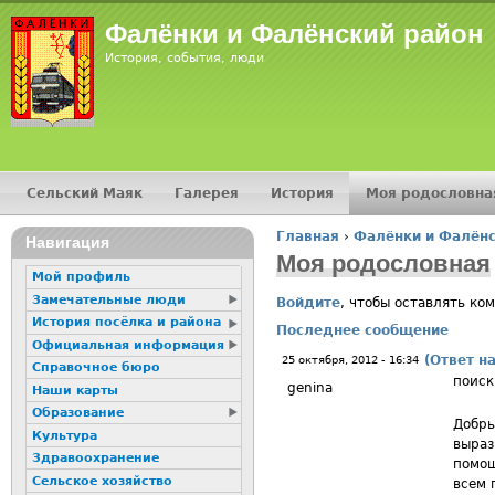
Jump
Фалёнки и Фалёнский район
История, события, люди
Сельский Маяк
Галерея
История
Моя родословна
Главное меню
Главная
›
Фалёнки и Фалёнс
16+
Навигация
Вы здесь
Моя родословная
Мой профиль
Замечательные люди
Войдите
, чтобы оставлять ко
История посёлка и района
Последнее сообщение
Официальная информация
(Ответ н
25 октября, 2012 - 16:34
Справочное бюро
поиск
genina
Наши карты
Образование
Добры
Культура
выраз
Здравоохранение
помощ
Сельское хозяйство
всем 