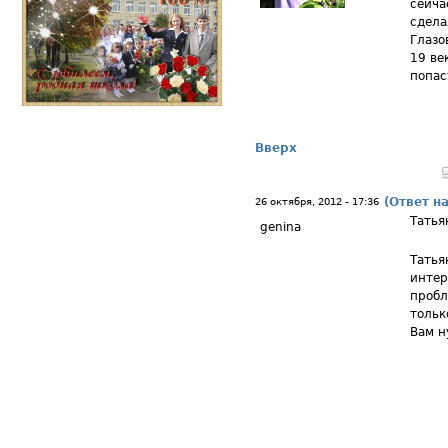
сейча
сдела
Глазо
19 ве
попас
Вверх
(Ответ н
26 октября, 2012 - 17:36
Татья
genina
Татья
интер
пробл
тольк
Вам н