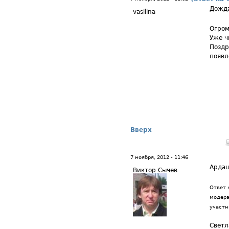
Дожда
vasilina
Огром
Уже ч
Поздр
появл
Вверх
7 ноября, 2012 - 11:46
Арда
Виктор Сычев
Ответ 
модера
участн
Светл