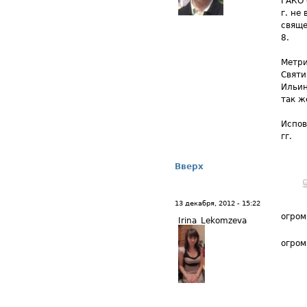
ГАКО 
г. не 
свяще
8.
Метри
Святи
Ильин
так ж
Испов
гг.
Вверх
13 декабря, 2012 - 15:22
огром
Irina_Lekomzeva
огром