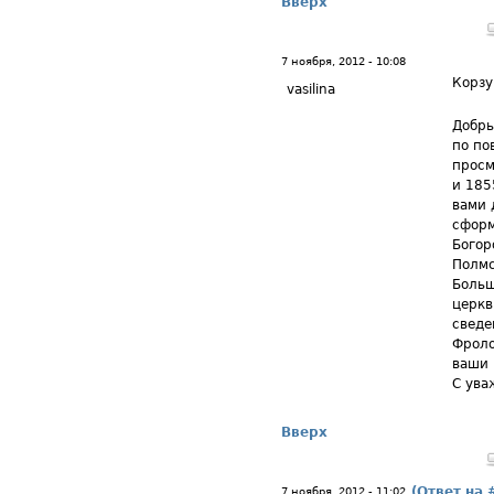
Вверх
7 ноября, 2012 - 10:08
Корз
vasilina
Добры
по по
просм
и 185
вами 
сформ
Богор
Полмс
Больш
церкв
сведе
Фроло
ваши 
С ува
Вверх
(Ответ на 
7 ноября, 2012 - 11:02