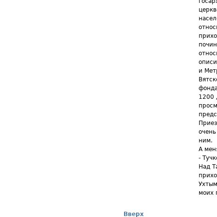
госар
церкв
насел
относ
прихо
почин
относ
описи
и Мет
Вятск
фонда
1200 
просм
предс
Приез
очень
ним.
А мен
- Туч
Над Т
прихо
Ухтым
моих 
Вверх