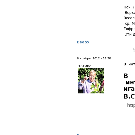
Поч. 
Верхо
Веселе
кр. М
Евфр
Эти д
Вверх
6 ноября, 2012 - 16:50
В инт
татива
В
ин
ига
В.
htt