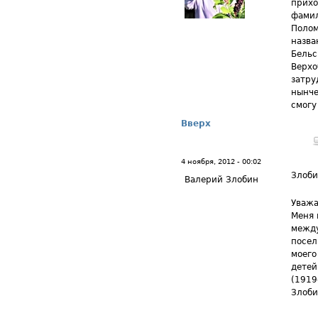
прихо
фамил
Полом
назва
Бельс
Верхо
затру
нынче
смогу
Вверх
4 ноября, 2012 - 00:02
Злоби
Валерий Злобин
Уважа
Меня 
между
посел
моего
детей
(1919
Злоби