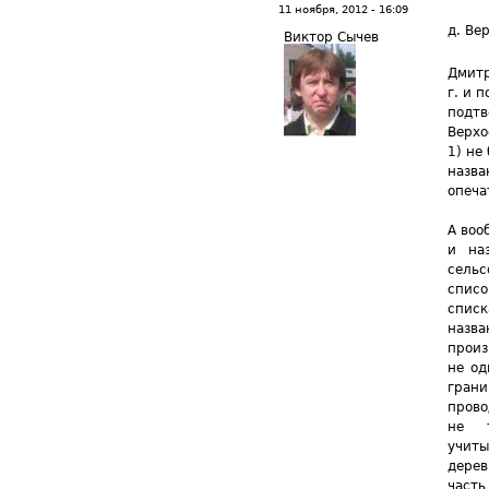
11 ноября, 2012 - 16:09
д. Ве
Виктор Сычев
Дмитр
г. и 
подтв
Верхо
1) не
назва
опеча
А воо
и на
сельс
списо
спис
назва
произ
не од
гран
прово
не т
учиты
дере
част