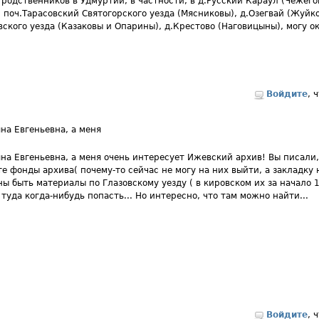
 родственников в Удмуртии, в частности, в д.Русский Караул (Чежего
, поч.Тарасовский Святогорского уезда (Мясниковы), д.Озегвай (Жуй
вского уезда (Казаковы и Опарины), д.Крестово (Наговицыны), могу о
Войдите
, 
на Евгеньевна, а меня
на Евгеньевна, а меня очень интересует Ижевский архив! Вы писали,
те фонды архива( почему-то сейчас не могу на них выйти, а закладку 
ы быть материалы по Глазовскому уезду ( в кировском их за начало 1
 туда когда-нибудь попасть... Но интересно, что там можно найти...
Войдите
, 