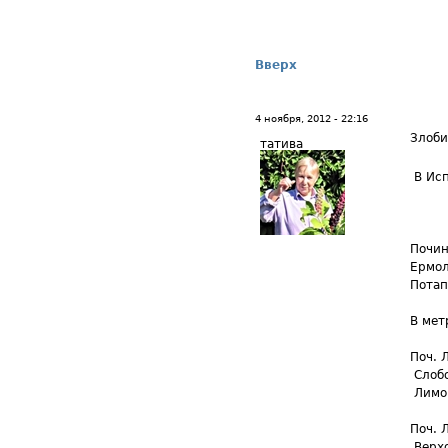
Вверх
4 ноября, 2012 - 22:16
Злоби
татива
В Исп
Почин
Ермол
Потап
В мет
Поч. 
Слобо
Лимон
Поч. 
Верхо