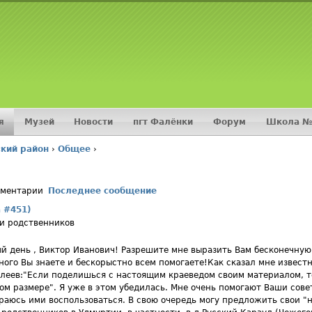
Jump to navigation
я
Музей
Новости
пгт Фалёнки
Форум
Школа №
кий район
›
Общее
›
мментарии
Последнее сообщение
а #451)
и родственников
й день , Виктор Иванович! Разрешите мне выразить Вам бесконечную
ного Вы знаете и бескорыстно всем помогаете!Как сказал мне известн
алеев:"Если поделишься с настоящим краеведом своим материалом, то
ом размере". Я уже в этом убедилась. Мне очень помогают Ваши сове
раюсь ими воспользоваться. В свою очередь могу предложить свои "н