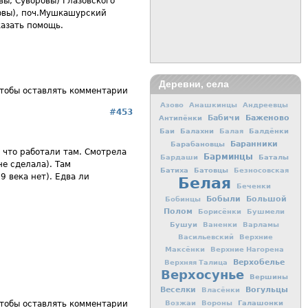
вы, Суворовы) Глазовского
ковы), поч.Мушкашурский
казать помощь.
Деревни, села
чтобы оставлять комментарии
Азово
Анашкинцы
Андреевцы
#453
Баженово
Антипёнки
Бабичи
Баи
Балахни
Балдёнки
Балая
Баранники
Барабановцы
 что работали там. Смотрела
Барминцы
Баталы
Бардаши
не сделала). Там
Батиха
Батовцы
Безносовская
9 века нет). Едва ли
Белая
Беченки
Бобыли
Большой
Бобинцы
Полом
Борисёнки
Бушмели
Бушуи
Ваненки
Варламы
Васильевский
Верхние
Максёнки
Верхние Нагорена
Верхобелье
Верхняя Талица
Верхосунье
Вершины
Вогульцы
Веселки
Власёнки
Галашонки
Возжаи
Вороны
чтобы оставлять комментарии