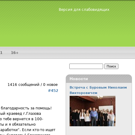
Версия для слабовидящих
1
16+
Поиск
Форма поиска
Новости
1416 сообщений / 0 новое
Встреча с Буровым Николаем
#452
Викторовичем
 благодарность за помощь!
ый краевед г.Глазова
 тебе вернется в 100-
ты и я обязательно
аработки". Если кто-то ищет