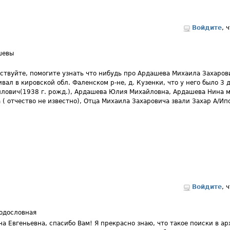
Войдите
, 
шевы
ствуйте, помогите узнать что нибудь про Ардашева Михаила Захарови
вал в кировской обл. Фаленском р-не, д. Кузенки, что у него было 3
лович(1938 г. рожд.), Ардашева Юлия Михайловна, Ардашева Нина м
 ( отчество не известно), Отца Михаила Захаровича звали Захар А/И
Войдите
, 
одословная
на Евгеньевна, спасибо Вам! Я прекрасно знаю, что такое поиски в ар