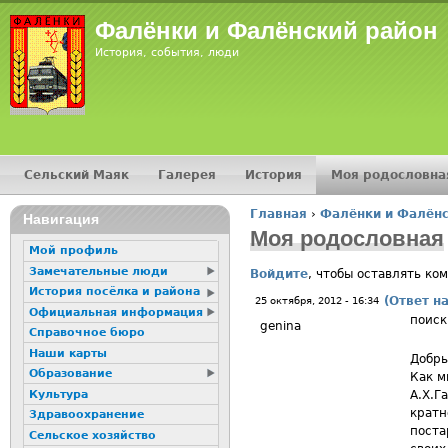
Фалёнки и Фалёнский район
История, события, люди
Сельский Маяк
Галерея
История
Моя родословна
Главное меню
Главная
›
Фалёнки и Фалёнс
Навигация
Вы здесь
Моя родословная
Мой профиль
Замечательные люди
Войдите
, чтобы оставлять ко
История посёлка и района
(Ответ н
25 октября, 2012 - 16:34
Официальная информация
поиск
genina
Справочное бюро
Наши карты
Добры
Образование
Как м
Культура
А.Х.Г
кратн
Здравоохранение
поста
Сельское хозяйство