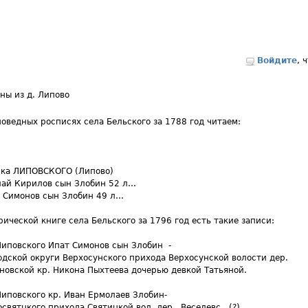
Войдите
, 
ны из д. Липово
оведных росписях села Бельского за 1788 год читаем:
ка ЛИПОВСКОГО (Липово)
ай Кирилов сын Злобин 52 л…
 Симонов сын Злобин 49 л…
рической книге села Бельского за 1796 год есть такие записи:
Липовского Ипат Симонов сын Злобин -
дской округи Верхосунского прихода Верхосунской волости дер.
овской кр. Никона Пыхтеева дочерью девкой Татьяной.
Липовского кр. Иван Ермолаев Злобин-
святцкого прихода Святицкой вол. дер . Веселевс...(?)