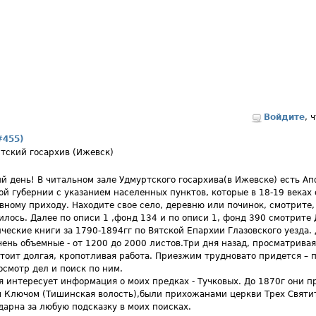
Войдите
, 
#455)
тский госархив (Ижевск)
й день! В читальном зале Удмуртского госархива(в Ижевске) есть А
ой губернии с указанием населенных пунктов, которые в 18-19 веках
вному приходу. Находите свое село, деревню или починок, смотрите,
илось. Далее по описи 1 ,фонд 134 и по описи 1, фонд 390 смотрите
ческие книги за 1790-1894гг по Вятской Епархии Глазовского уезда. 
чень объемные - от 1200 до 2000 листов.Три дня назад, просматривая 
тоит долгая, кропотливая работа. Приезжим трудновато придется – 
осмотр дел и поиск по ним.
я интересует информация о моих предках - Тучковых. До 1870г они 
 Ключом (Тишинская волость),были прихожанами церкви Трех Святит
дарна за любую подсказку в моих поисках.