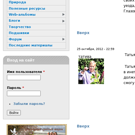
своих
Природа
уезда
Полезные ресурсы
Глазо
Web-альбомы
Блоги
Творчество
Вверх
Подшивки
Форум
Последние материалы
25 октября, 2012 - 22:59
Татья
татива
Вход на сайт
Татья
в ине
Имя пользователя
*
должн
смогу
Пароль
*
Забыли пароль?
Вверх