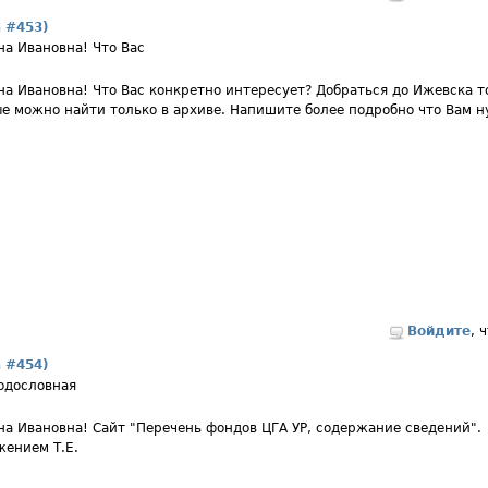
а #453)
на Ивановна! Что Вас
на Ивановна! Что Вас конкретно интересует? Добраться до Ижевска 
е можно найти только в архиве. Напишите более подробно что Вам н
Войдите
, 
а #454)
одословная
на Ивановна! Сайт "Перечень фондов ЦГА УР, содержание сведений".
жением Т.Е.