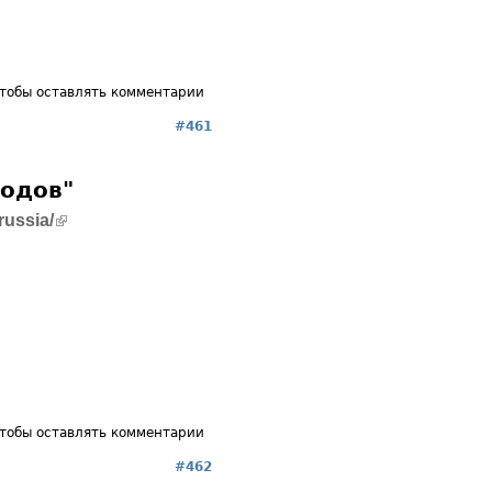
чтобы оставлять комментарии
#461
родов"
(внешняя ссылка)
russia/
чтобы оставлять комментарии
#462