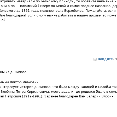
атривать материалы по Бельскому приходу , то обратите внимание 
они в поч. Поломский ( Вверх по Белой и самое позднее название, де
Бельского да 1861 года, позднее- села Верхобелье. Пожалуйста, если 
Вам благодарна! Если смогу нынче работать в нашем архиве, то може
ной!
Войдите
, 
ны из д. Липово
емый Виктор Иванович!
интересует история д. Липово, что была между Талицей и Белой,а та
 Злобина Петра Кирилловича, моего деда, и где родился (было в семь
ай Петрович (1919-1991). Заранее благодарен Вам.Валерий Злобин.