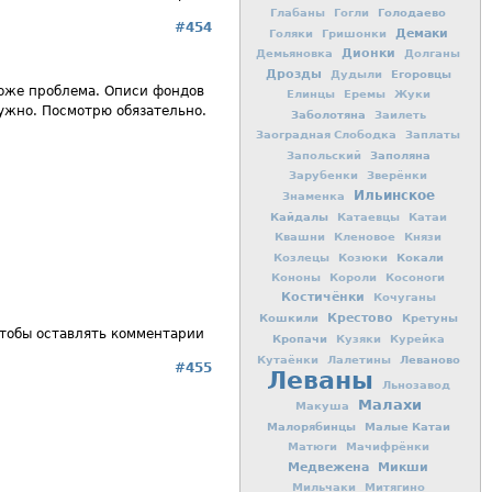
Голодаево
Глабаны
Гогли
#454
Демаки
Голяки
Гришонки
Дионки
Демьяновка
Долганы
Дрозды
Егоровцы
Дудыли
тоже проблема. Описи фондов
Елинцы
Еремы
Жуки
ужно. Посмотрю обязательно.
Заболотяна
Заилеть
Заоградная Слободка
Заплаты
Заполяна
Запольский
Зарубенки
Зверёнки
Ильинское
Знаменка
Кайдалы
Катаевцы
Катаи
Квашни
Кленовое
Князи
Кокали
Козлецы
Козюки
Кононы
Короли
Косоноги
Костичёнки
Кочуганы
Кошкили
Крестово
Кретуны
чтобы оставлять комментарии
Кропачи
Кузяки
Курейка
Леваново
Кутаёнки
Лалетины
#455
Леваны
Льнозавод
Малахи
Макуша
Малорябинцы
Малые Катаи
Матюги
Мачифрёнки
Медвежена
Микши
Мильчаки
Митягино