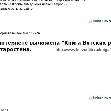
артына Кропачева дочери девке Евфросинии.
анные есть на сайте.
Войдите
, 
ернете выложена "Книга
интернете выложена "Книга Вятских 
Старостина.
http://www.herzenlib.ru/kniga/
Войдите
, 
унины