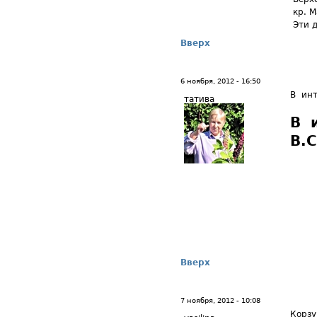
кр. М
Эти д
Вверх
6 ноября, 2012 - 16:50
В инт
татива
В 
В.
Вверх
7 ноября, 2012 - 10:08
Корз