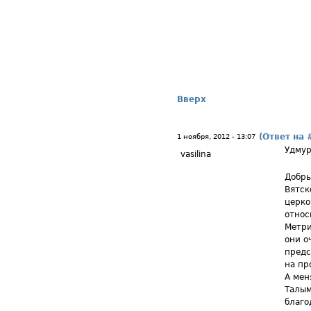
Вверх
(Ответ на 
1 ноября, 2012 - 13:07
Удмур
vasilina
Добры
Вятск
церко
относ
Метри
они о
предс
на пр
А мен
Талым
благо