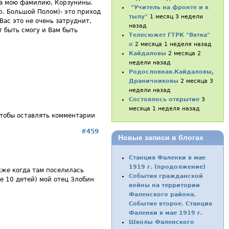
на мою фамилию, Корзунины.
"Учитель на фронте и в
р. Большой Полом)- это приход
тылу"
1 месяц 3 недели
Вас это не очень затруднит,
назад
т быть смогу и Вам быть
Телесюжет ГТРК "Вятка"
о
2 месяца 1 неделя назад
Кайдаловы
2 месяца 2
недели назад
Родословная.Кайдаловы,
Драничниковы
2 месяца 3
недели назад
Состоялось открытие
3
месяца 1 неделя назад
чтобы оставлять комментарии
#459
Новые записи в блогах
Станция Фаленки в мае
1919 г. (продолжение)
кже когда там поселилась
События гражданской
е 10 детей) мой отец Злобин
войны на территории
Фаленского района.
Событие второе. Станция
Фаленки в мае 1919 г.
Школы Фаленского