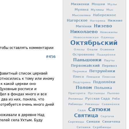
Михиенки
Мошни
Мулы
Муляна
Муляны
Мыс
Мысовляна
Набережное
Нагорское
Нижние
Нагоряна
Низево
Митёнки
Николаево
Новожилы
Новоселовская
Одинцы
Октябрьский
чтобы оставлять комментарии
Опали
Осиенки
Олозы
Островново
Падерёнки
#456
Паньшонки
Пауты
Первомайский
Перевоз
Петрунёнки
Пермяки
пфавитный список церквей
Плесо
Плешки
Плюсни
 относились к тому или иному
Подоплёки
Подгоряна
 к какой церкви оно
Полом
Полынка
 Духовные росписи и
Пригорята
Пустынцы
Пыхово
Дел в фондах много и все
Репинцы
Русская Сада
Ряби
два из них, поняла, что
Рябинцы
Рякинцы
Савинёнки
потребуется очень много дней
Сатюки
Сада
Святица
проживали в деревне Над
Сергачи
елей села Ухтым. Буду
Симахи
Синичена
Сергинцы
Ситники
Скрябинцы