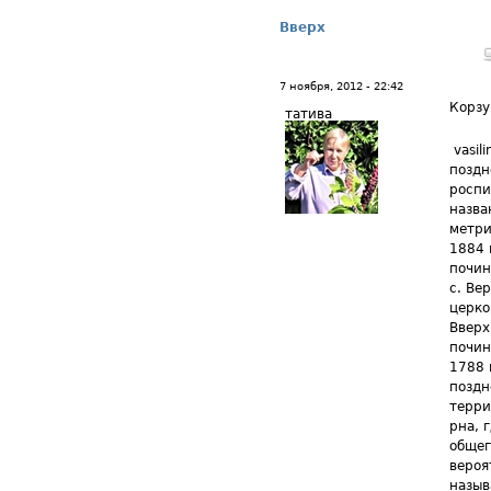
Вверх
7 ноября, 2012 - 22:42
Корз
татива
vasil
поздн
роспи
назва
метри
1884 
почин
с. Ве
церко
Вверх
почин
1788 
поздн
терри
рна, 
общег
вероя
назы