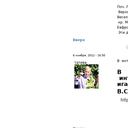
Поч. 
Верхо
Веселе
кр. М
Евфр
Эти д
Вверх
6 ноября, 2012 - 16:50
В инт
татива
В
ин
ига
В.
htt