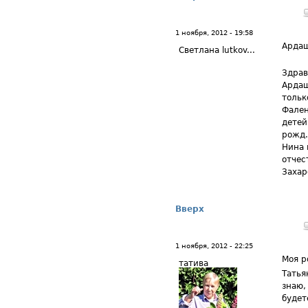
1 ноября, 2012 - 19:58
Арда
Светлана lutkov...
Здрав
Ардаш
тольк
Фален
детей
рожд.
Нина 
отчес
Захар
Вверх
1 ноября, 2012 - 22:25
Моя р
татива
Татья
знаю,
будет