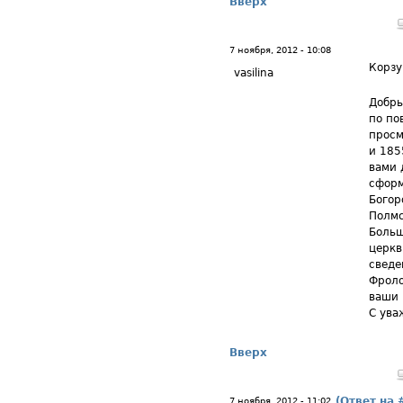
Вверх
7 ноября, 2012 - 10:08
Корз
vasilina
Добры
по по
просм
и 185
вами 
сформ
Богор
Полмс
Больш
церкв
сведе
Фроло
ваши 
С ува
Вверх
(Ответ на 
7 ноября, 2012 - 11:02