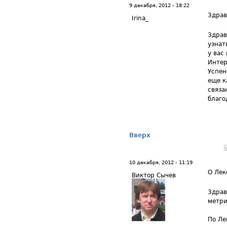
9 декабря, 2012 - 18:22
Здрав
Irina_
Здрав
узнат
у вас
Интер
Успен
еще к
связа
благо
Вверх
10 декабря, 2012 - 11:19
О Лек
Виктор Сычев
Здрав
метри
По Ле