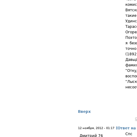
коми
Вятск
такие
Удинс
Тарас
Огоре
Поэто
я без
точн
(1892
Давы
фами
"Отку
восп
"Лыс
несоо
Вверх
(Ответ на
12 ноября, 2012 - 01:17
Спс
Дмитрий 76