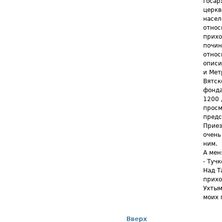
госар
церкв
насел
относ
прихо
почин
относ
описи
и Мет
Вятск
фонда
1200 
просм
предс
Приез
очень
ним.
А мен
- Туч
Над Т
прихо
Ухтым
моих 
Вверх