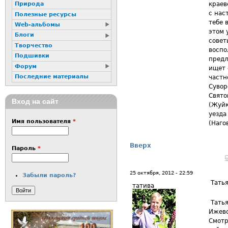
краев
Природа
с нас
Полезные ресурсы
тебе 
Web-альбомы
этом 
Блоги
совет
Творчество
воспо
Подшивки
предл
Форум
ищет 
Последние материалы
частн
Сувор
Свято
Вход на сайт
(Жуйк
уезда
Имя пользователя
*
(Наго
Вверх
Пароль
*
25 октября, 2012 - 22:59
Забыли пароль?
Татья
татива
Татья
Ижевс
Смотр