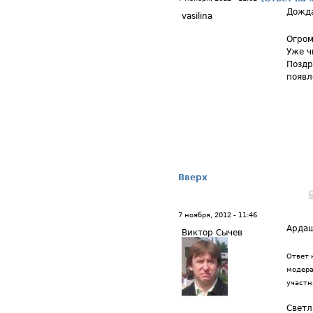
Дожда
vasilina
Огром
Уже ч
Поздр
появл
Вверх
7 ноября, 2012 - 11:46
Арда
Виктор Сычев
Ответ 
модера
участн
Светл