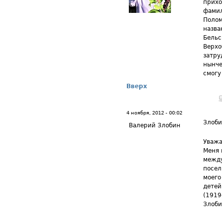
прихо
фамил
Полом
назва
Бельс
Верхо
затру
нынче
смогу
Вверх
4 ноября, 2012 - 00:02
Злоби
Валерий Злобин
Уважа
Меня 
между
посел
моего
детей
(1919
Злоби