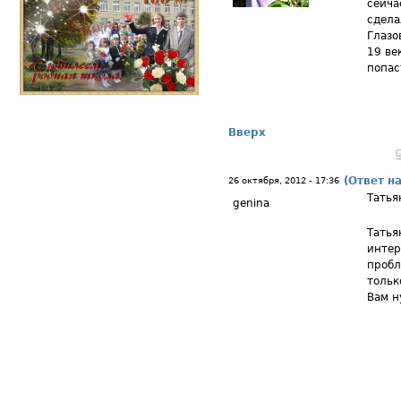
сейча
сдела
Глазо
19 ве
попас
Вверх
(Ответ н
26 октября, 2012 - 17:36
Татья
genina
Татья
интер
пробл
тольк
Вам н