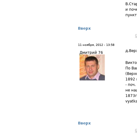
В.Ста
и поч
пункт
Вверх
11 ноября, 2012 - 13:58
д.Вер
Дмитрий 76
Викто
По Ва
(Верх
1892 
- поч
не на
1873г
vyatk
Вверх