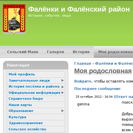
Jump
Фалёнки и Фалёнский район
История, события, люди
Сельский Маяк
Галерея
История
Моя родословна
Главное меню
Главная
›
Фалёнки и Фалёнс
16+
Навигация
Вы здесь
Моя родословная
Мой профиль
Замечательные люди
Войдите
, чтобы оставлять ко
История посёлка и района
Последнее сообщение
Официальная информация
(Ответ н
25 октября, 2012 - 16:34
Справочное бюро
поиск
genina
Наши карты
Образование
Добры
Культура
выраз
Здравоохранение
помощ
Сельское хозяйство
всем 