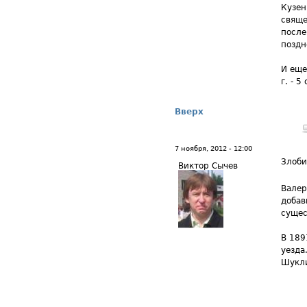
Кузен
свяще
после
поздн
И еще
г. - 
Вверх
7 ноября, 2012 - 12:00
Злоби
Виктор Сычев
Валер
добав
сущес
В 189
уезда
Шукл