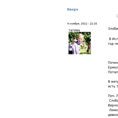
Вверх
4 ноября, 2012 - 22:16
Злоби
татива
В Исп
год ч
Почин
Ермол
Потап
В мет
есть 
Поч. 
Слобо
Верхо
Лимон
девко