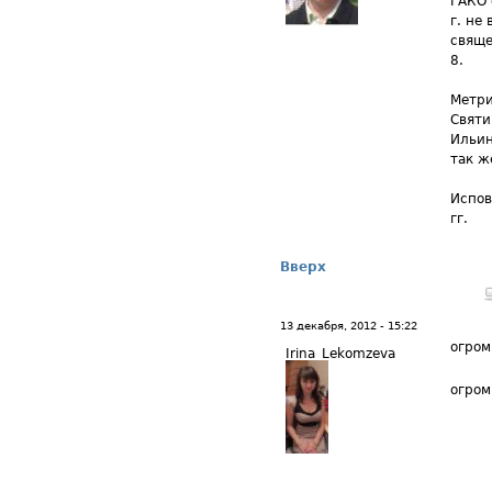
ГАКО 
г. не 
свяще
8.
Метри
Святи
Ильин
так ж
Испов
гг.
Вверх
13 декабря, 2012 - 15:22
огром
Irina_Lekomzeva
огром