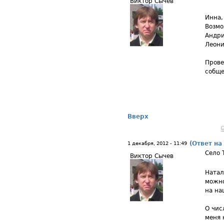
Виктор Сычев
Инна,
Возмо
Андри
Леони
Прове
собще
Вверх
(Ответ на
1 декабря, 2012 - 11:49
Село 
Виктор Сычев
Натал
можно
на на
О чис
меня 