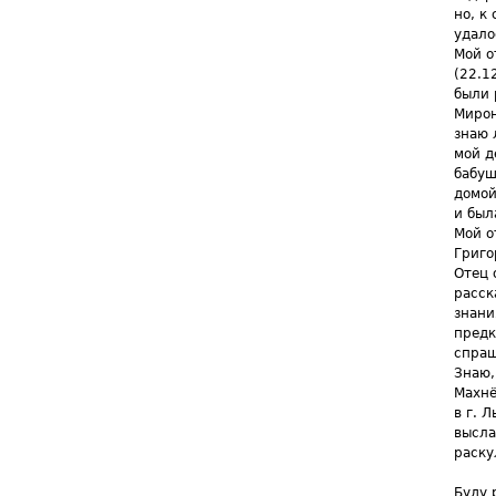
но, к
удало
Мой о
(22.1
были 
Мирон
знаю 
мой д
бабуш
домой
и был
Мой о
Григо
Отец 
расск
знани
предк
спраш
Знаю,
Махнё
в г. 
высла
раску
Буду 