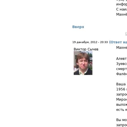
инфо
С наи
Махнё
Вверх
(Ответ н
19 декабря, 2012 - 20:33
Махне
Виктор Сычев
Алевт
Зуевс
смерт
Фалён
Ваша 
1956 
запро
Мирон
вылож
есть 
Вы мо
запро