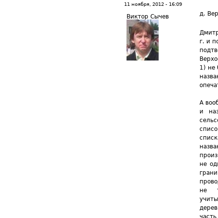
11 ноября, 2012 - 16:09
д. Ве
Виктор Сычев
Дмитр
г. и 
подтв
Верхо
1) не
назва
опеча
А воо
и на
сельс
списо
спис
назва
произ
не од
гран
прово
не т
учиты
дере
част