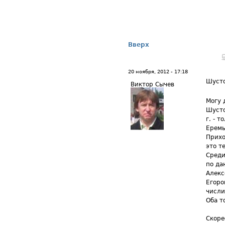
Вверх
20 ноября, 2012 - 17:18
Шуст
Виктор Сычев
Могу 
Шусто
г. - 
Еремы
Прихо
это т
Среди
по да
Алекс
Егоро
числи
Оба т
Скоре