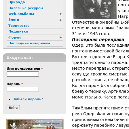
Природа
понт
Полезные ресурсы
учас
Web-альбомы
Нагр
Блоги
Отечественной войны 1-ой 
Творчество
степени, медалями. Звани
Подшивки
31 мая 1945 года.
Форум
Последняя переправа
Последние материалы
Одер. Это была последняя
понтонно-мостовой баталь
Вутцев отделение Егора 
Вход на сайт
тридцатитонного парома.
место переправы, открыт
Имя пользователя
*
секунда грозила смертью
разгибая спины, не обращ
Пароль
*
Когда паром был собран, 
боевую технику. Артиллер
моментально. Катер пота
Забыли пароль?
Тяжёлым препятствием ст
река Одер. Фашистские п
прицельным огнём били п
сержанту перебило левую 