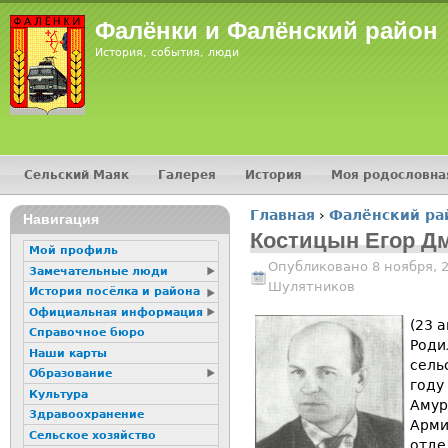
Jump
Фалёнки и Фалёнский район
История, события, люди
Сельский Маяк
Галерея
История
Моя родословна
Главное меню
Главная
›
Фалёнский ра
16+
Навигация
Вы здесь
Костицын Егор Д
Мой профиль
Опубликовано 8 ноября, 
Замечательные люди
Шулятников
История посёлка и района
Официальная информация
(23 
Справочное бюро
Роди
Наши карты
сель
Образование
году
Культура
Амур
Здравоохранение
Арми
Сельское хозяйство
отде