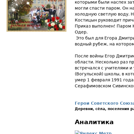
которыми были наспех зат
могли спасти паром. Он н
холодную светлую воду. Н
Костицын руководит прич
Приказ выполнен! Паром 
Одер.
Это был для Егора Дмитр
водный рубеж, на котором
После войны Егор Дмитри
области. Несколько раз п
встречался с учителями и
(Вогульской) школы, в кот
умер 1 февраля 1991 года
Серафимовском Сивинског
Герои Советского Союз
Деревни, сёла, поселения 
Аналитика