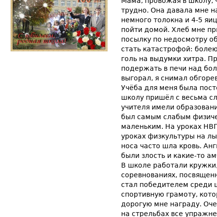
Мама, провожая в школу, 
трудно. Она давала мне н
немного толокна и 4-5 яи
пойти домой. Хлеб мне пр
посылку по недосмотру об
стать катастрофой: болею,
голь на выдумки хитра. П
подержать в печи над бол
выгорал, я снимал обгоре
Учёба для меня была пост
школу пришёл с весьма с
учителя имели образование
был самым слабым физиче
маленьким. На уроках НВП
уроках физкультуры на л
носа часто шла кровь. Ан
были злость и какие-то а
В школе работали кружки,
соревнованиях, посвящен
стал победителем среди 
спортивную грамоту, кото
дорогую мне награду. Оче
на стрельбах все упражне