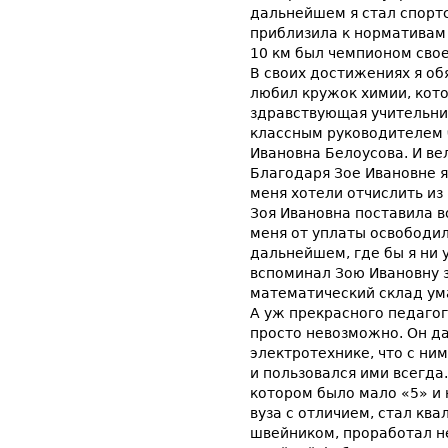
дальнейшем я стал спорт
приблизила к нормативам 
10 км был чемпионом свое
В своих достижениях я об
любил кружок химии, кото
здравствующая учительни
классным руководителем 
Ивановна Белоусова. И ве
Благодаря Зое Ивановне я
меня хотели отчислить из 
Зоя Ивановна поставила в
меня от уплаты освободил
дальнейшем, где бы я ни 
вспоминал Зою Ивановну з
математический склад ум
А уж прекрасного педагог
просто невозможно. Он да
электротехнике, что с ним
и пользовался ими всегда.
котором было мало «5» и 
вуза с отличием, стал к
швейником, проработал н