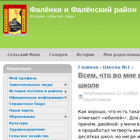
Jump
Фалёнки и Фалёнский район
История, события, люди
Сельский Маяк
Галерея
История
Моя родословна
Главное меню
Главная
›
Школа №1
›
16+
Навигация
Вы здесь
Всем, что во мне 
Мой профиль
школе
Замечательные люди
История посёлка и района
Опубликовано 12 ноября,
Официальная информация
Шулятников
Справочное бюро
Наши карты
Как хорошо, что есть так
Образование
отмечает «юбилей»!. Для
Культура
причём, двойной: у меня в
Здравоохранение
я проработал четверть ве
Сельское хозяйство
десятках школ, но нигде и