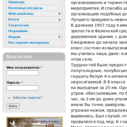
организованно и торжест
Природа
мероприятия. И спасибо ш
Полезные ресурсы
организацию подобных для
Web-альбомы
Лучшего придумать нево
Блоги
В далеком 1957 году я им
Творчество
зрелости в Фаленской сре
Подшивки
деревянном здании, с дл
Форум
Ежедневно до начала зан
Последние материалы
класс состоял из выпускн
мы учились лишь двое: я 
Вход на сайт
этом селе.
Трудностей было предост
Имя пользователя
*
полуголодные, полубосые.
скушать белую 4-х копееч
недосягаемой. В 8 классе
Пароль
*
на выходные за 25 км. О
утром, обессилевшие, по 
Забыли пароль?
час, за 3 км до дома упал
иначе бы точно замёрзли
угрожая ножом, предложи
вырвались. Был случай, чт
провалился под лёд. К сча