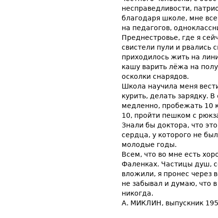
несправедливости, патри
благодаря школе, мне все
на педагогов, одноклассни
Преднестровье, где я сей
свистели пули и рвались 
приходилось жить на лини
кашу варить лёжа на полу,
осколки снарядов.
Школа научила меня вести
курить, делать зарядку. В 
медленно, пробежать 10 к
10, пройти пешком с рюкз
Знали бы доктора, что эт
сердца, у которого не был
молодые годы.
Всем, что во мне есть хо
Фаленках. Частицы душ, с
вложили, я пронес через 
не забывал и думаю, что 
никогда.
А. МИКЛИН, выпускник 195