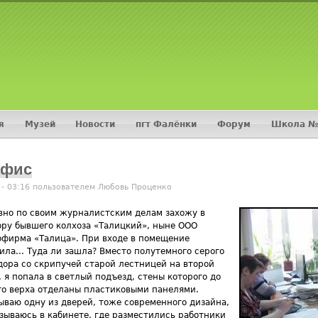
Jump to navigation
я
Музей
Новости
пгт Фалёнки
Форум
Школа №
офис
 - 03:16 пользователем
Любовь Проценко
вно по своим журналистским делам захожу в
ору бывшего колхоза «Талицкий», ныне ООО
офирма «Талица». При входе в помещение
ила... Туда ли зашла? Вместо полутемного серого
дора со скрипучей старой лестницей на второй
 я попала в светлый подъезд, стены которого до
го верха отделаны пластиковыми панелями.
ываю одну из дверей, тоже современного дизайна,
азываюсь в кабинете, где разместились работники