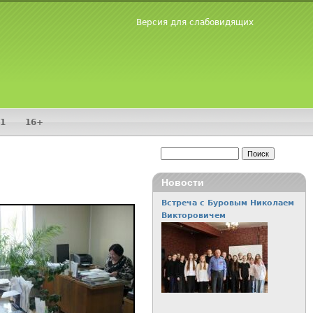
Версия для слабовидящих
1
16+
Поиск
Форма поиска
Новости
Встреча с Буровым Николаем
Викторовичем