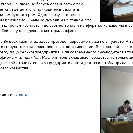
алтерии. Я даже не берусь сравнивать с тем
нетом, где до этого приходилось работать
инам-бухгалтерам. Одно скажу — прямая
 признались.: «Мы не думали и не гадали, что
ом широком кабинете, где светло, тепло и комфортно. Раньше мы в св
 Сейчас у нас здесь не контора, а офис».
я. Во всех кабинетах здесь проведен евроремонт, даже в туалете. А т
 которую тоже нашлось место в этом помещении. В котельной также 
сего, лицо сельхозпредприятия. Для современного руководителя это 
фирма «Талица» А.Л. Масленников вкладывает средства не только д
дческой отрасли сельхозпредприятия, но и для того, чтобы придать
его хозяйства.
района:
Талица