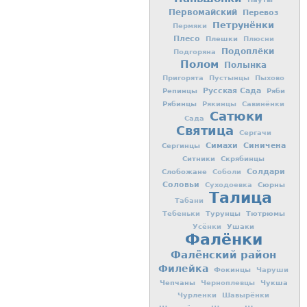
Первомайский
Перевоз
Петрунёнки
Пермяки
Плесо
Плешки
Плюсни
Подоплёки
Подгоряна
Полом
Полынка
Пригорята
Пустынцы
Пыхово
Репинцы
Русская Сада
Ряби
Рябинцы
Рякинцы
Савинёнки
Сатюки
Сада
Святица
Сергачи
Симахи
Синичена
Сергинцы
Ситники
Скрябинцы
Слобожане
Солдари
Соболи
Соловьи
Сюрны
Суходоевка
Талица
Табани
Турунцы
Тютрюмы
Тебеньки
Ушаки
Усёнки
Фалёнки
Фалёнский район
Филейка
Фокинцы
Чаруши
Чепчаны
Чукша
Черноплевцы
Чурленки
Шавырёнки