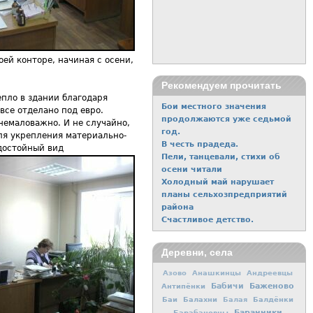
оей конторе, начиная с осени,
Рекомендуем прочитать
епло в здании благодаря
Бои местного значения
все отделано под евро.
продолжаются уже седьмой
немаловажно. И не случайно,
год.
ля укрепления материально-
В честь прадеда.
 достойный вид
Пели, танцевали, стихи об
осени читали
Холодный май нарушает
планы сельхозпредприятий
района
Счастливое детство.
Деревни, села
Азово
Анашкинцы
Андреевцы
Баженово
Антипёнки
Бабичи
Баи
Балахни
Балдёнки
Балая
Баранники
Барабановцы