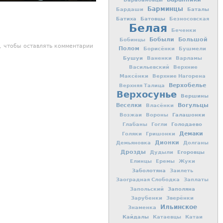
Барминцы
Баталы
Бардаши
Батиха
Батовцы
Безносовская
Белая
Беченки
Бобыли
Большой
Бобинцы
, чтобы оставлять комментарии
Полом
Борисёнки
Бушмели
Бушуи
Ваненки
Варламы
Васильевский
Верхние
Максёнки
Верхние Нагорена
Верхобелье
Верхняя Талица
Верхосунье
Вершины
Вогульцы
Веселки
Власёнки
Галашонки
Возжаи
Вороны
Голодаево
Глабаны
Гогли
Демаки
Голяки
Гришонки
Дионки
Демьяновка
Долганы
Дрозды
Егоровцы
Дудыли
Елинцы
Еремы
Жуки
Заболотяна
Заилеть
Заоградная Слободка
Заплаты
Заполяна
Запольский
Зарубенки
Зверёнки
Ильинское
Знаменка
Кайдалы
Катаевцы
Катаи