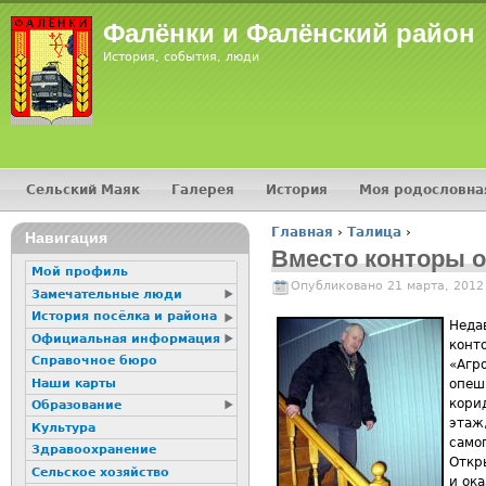
Фалёнки и Фалёнский район
История, события, люди
Сельский Маяк
Галерея
История
Моя родословна
Главное меню
Главная
›
Талица
›
Навигация
Вы здесь
Вместо конторы 
Мой профиль
Опубликовано 21 марта, 2012
Замечательные люди
История посёлка и района
Неда
Официальная информация
конт
Справочное бюро
«Агр
Наши карты
опеш
кори
Образование
этаж,
Культура
само
Здравоохранение
Откр
Сельское хозяйство
и ок