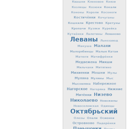
Квашни
Кленовое
Князи
Кокали
Козлецы
Козюки
Кононы
Короли
Косоноги
Костичёнки
Кочуганы
Кошкили
Крестово
Кретуны
Кропачи
Кузяки
Курейка
Леваново
Кутаёнки
Лалетины
Леваны
Льнозавод
Малахи
Макуша
Малорябинцы
Малые Катаи
Матюги
Мачифрёнки
Медвежена
Микши
Мильчаки
Митягино
Михиенки
Мошни
Мулы
Муляна
Муляны
Мыс
Мысовляна
Набережное
Нагорское
Нижние
Нагоряна
Низево
Митёнки
Николаево
Новожилы
Новоселовская
Одинцы
Октябрьский
Опали
Осиенки
Олозы
Островново
Падерёнки
Паньшонки
Пауты