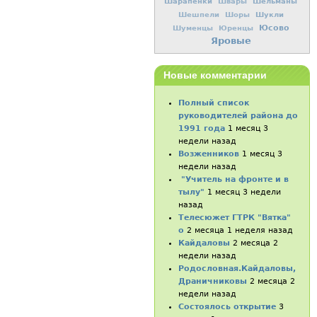
Шарапёнки
Шельманы
Швары
Шукли
Шешпели
Шоры
Юсово
Шуменцы
Юренцы
Яровые
Новые комментарии
Полный список
руководителей района до
1991 года
1 месяц 3
недели назад
Возженников
1 месяц 3
недели назад
"Учитель на фронте и в
тылу"
1 месяц 3 недели
назад
Телесюжет ГТРК "Вятка"
о
2 месяца 1 неделя назад
Кайдаловы
2 месяца 2
недели назад
Родословная.Кайдаловы,
Драничниковы
2 месяца 2
недели назад
Состоялось открытие
3