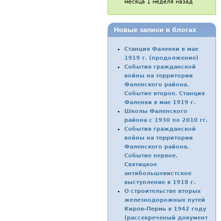
месяца 1 неделя назад
Новые записи в блогах
Станция Фаленки в мае
1919 г. (продолжение)
События гражданской
войны на территории
Фаленского района.
Событие второе. Станция
Фаленки в мае 1919 г.
Школы Фаленского
района с 1930 по 2010 гг.
События гражданской
войны на территории
Фаленского района.
Событие первое.
Святицкое
антибольшевистское
выступление в 1918 г.
О строительстве вторых
железнодорожных путей
Киров-Пермь в 1942 году
(рассекреченый документ