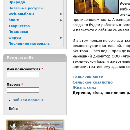
Природа
бухг
Полезные ресурсы
каби
Web-альбомы
женщ
противоположность. А женщины
Блоги
когда-то будем работать в так
Творчество
и пальто-то с себя не снимали.
Подшивки
Форум
И в этом нельзя не согласитьс
Последние материалы
реконструкции котельной, под
Контора — это ведь, прежде в
нынешний директор ООО «Агро
Вход на сайт
технической базы и животново
административному зданию сво
Имя пользователя
*
Сельский Маяк
Сельское хозяйство
Пароль
*
Жизнь села
Деревни, сёла, поселения 
Забыли пароль?