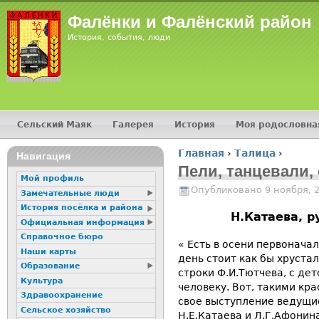
Jump
Фалёнки и Фалёнский район
История, события, люди
Сельский Маяк
Галерея
История
Моя родословна
Главное меню
Главная
›
Талица
›
16+
Навигация
Вы здесь
Пели, танцевали,
Мой профиль
Опубликовано 9 ноября, 
Замечательные люди
История посёлка и района
Н.Катаева, р
Официальная информация
Справочное бюро
« Есть в осени первоначал
Наши карты
день стоит как бы хрустал
Образование
строки Ф.И.Тютчева, с де
Культура
человеку. Вот, такими кр
Здравоохранение
свое выступление ведущи
Сельское хозяйство
Н.Е.Катаева и Л.Г.Афонин