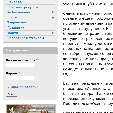
Природа
участники клуба «Ветеран
Полезные ресурсы
Web-альбомы
Сначала вспомнили послов
Блоги
осень это еще и продолже
Творчество
по осенним явлениям и р
Подшивки
угадывать будущее: « Ясн
Форум
большими ветрами, а тепл
Последние материалы
ведущие о трех осенних м
перепутье между летом и
народных названий: листо
Вход на сайт
сентябрев внук, октябрев 
конечно участники праздн
Имя пользователя
*
С.Есенина про осень, а у
самодеятельности пели 
года.
Пароль
*
Были на празднике и игры
Забыли пароль?
приходила «Осень», зага
богата эта пора. И даже 
произведениях упоминаютс
Победителям «Осень» вру