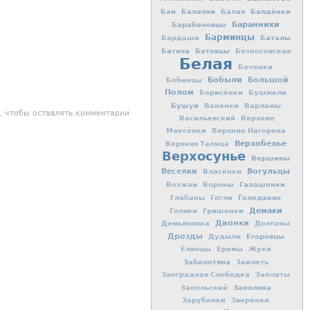
Баи
Балахни
Балдёнки
Балая
Баранники
Барабановцы
Барминцы
Баталы
Бардаши
Батиха
Батовцы
Безносовская
Белая
Беченки
Бобыли
Большой
Бобинцы
Полом
Борисёнки
Бушмели
Бушуи
Ваненки
Варламы
, чтобы оставлять комментарии
Васильевский
Верхние
Максёнки
Верхние Нагорена
Верхобелье
Верхняя Талица
Верхосунье
Вершины
Вогульцы
Веселки
Власёнки
Галашонки
Возжаи
Вороны
Голодаево
Глабаны
Гогли
Демаки
Голяки
Гришонки
Дионки
Демьяновка
Долганы
Дрозды
Егоровцы
Дудыли
Елинцы
Еремы
Жуки
Заболотяна
Заилеть
Заоградная Слободка
Заплаты
Заполяна
Запольский
Зарубенки
Зверёнки