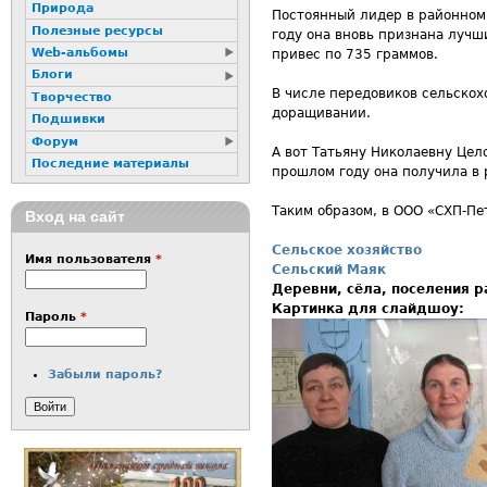
Природа
Постоянный лидер в районном 
Полезные ресурсы
году она вновь признана лучш
Web-альбомы
привес по 735 граммов.
Блоги
В числе передовиков сельскох
Творчество
доращивании.
Подшивки
Форум
А вот Татьяну Николаевну Цел
Последние материалы
прошлом году она получила в 
Таким образом, в ООО «СХП-Пе
Вход на сайт
Сельское хозяйство
Имя пользователя
*
Сельский Маяк
Деревни, сёла, поселения 
Картинка для слайдшоу:
Пароль
*
Забыли пароль?