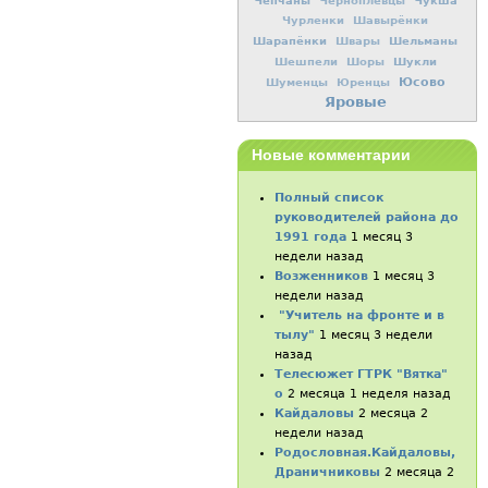
Чепчаны
Чукша
Черноплевцы
Чурленки
Шавырёнки
Шарапёнки
Шельманы
Швары
Шукли
Шешпели
Шоры
Юсово
Шуменцы
Юренцы
Яровые
Новые комментарии
Полный список
руководителей района до
1991 года
1 месяц 3
недели назад
Возженников
1 месяц 3
недели назад
"Учитель на фронте и в
тылу"
1 месяц 3 недели
назад
Телесюжет ГТРК "Вятка"
о
2 месяца 1 неделя назад
Кайдаловы
2 месяца 2
недели назад
Родословная.Кайдаловы,
Драничниковы
2 месяца 2