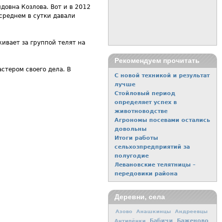
довна Козлова. Вот и в 2012
 среднем в сутки давали
ивает за группой телят на
Рекомендуем прочитать
стером своего дела. В
С новой техникой и результат
лучше
Стойловый период
определяет успех в
животноводстве
Агрономы посевами остались
довольны
Итоги работы
сельхозпредприятий за
полугодие
Левановские телятницы –
передовики района
Деревни, села
Азово
Анашкинцы
Андреевцы
Баженово
Антипёнки
Бабичи