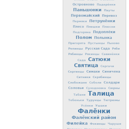
Островново
Падерёнки
Паньшонки
Пауты
Первомайский
Перевоз
Петрунёнки
Пермяки
Плесо
Плешки
Плюсни
Подоплёки
Подгоряна
Полом
Полынка
Пригорята
Пустынцы
Пыхово
Репинцы
Русская Сада
Ряби
Рябинцы
Рякинцы
Савинёнки
Сатюки
Сада
Святица
Сергачи
Симахи
Синичена
Сергинцы
Ситники
Скрябинцы
Слобожане
Солдари
Соболи
Соловьи
Сюрны
Суходоевка
Талица
Табани
Турунцы
Тютрюмы
Тебеньки
Ушаки
Усёнки
Фалёнки
Фалёнский район
Филейка
Фокинцы
Чаруши