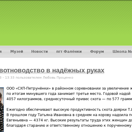
Jump to navigation
я
Музей
Новости
пгт Фалёнки
Форум
Школа №
вотноводство в надёжных руках
3 - 13:33 пользователем
Любовь Проценко
ООО «СХП-Петрунёнки» в районном соревновании за увеличение 
по итогам минувшего года занимает третье место. Годовой надой
4057 килограммов, среднесуточный привес скота — по 577 грамм
Ежегодно обеспечивают высокую продуктивность скота доярки Т.И
В прошлом году Татьяна Ивановна в среднем на корову надоила п
Евгеньевна — 4374 кг. Высокие результаты труда этих женщин д
благодаря старанию и ответственному отношению к порученному