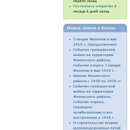
недели назад
Состоялось открытие
3
месяца 6 дней назад
Новые записи в блогах
Станция Фаленки в мае
1919 г. (продолжение)
События гражданской
войны на территории
Фаленского района.
Событие второе. Станция
Фаленки в мае 1919 г.
Школы Фаленского
района с 1930 по 2010 гг.
События гражданской
войны на территории
Фаленского района.
Событие первое.
Святицкое
антибольшевистское
выступление в 1918 г.
О строительстве вторых
железнодорожных путей