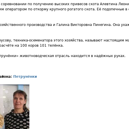
соревновании по получению высоких привесов скота Алевтина Леони
им оператором по откорму крупного рогатого скота. Её подопечные в
озяйственного производства и Галина Викторовна Пинегина. Она ухаж
оусову, техника-осеменатора этого хозяйства, называют настоящим ма
расчёте на 100 коров 101 телёнка.
трунёнки» животноводческая отрасль находится в надёжных руках.
района:
Петрунёнки