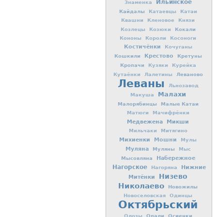
Ильинское
Знаменка
Кайдалы
Катаевцы
Катаи
Квашни
Кленовое
Князи
Кокали
Козлецы
Козюки
Кононы
Короли
Косоноги
Костичёнки
Кочуганы
Кошкили
Крестово
Кретуны
Кропачи
Кузяки
Курейка
Леваново
Кутаёнки
Лалетины
Леваны
Льнозавод
Малахи
Макуша
Малорябинцы
Малые Катаи
Матюги
Мачифрёнки
Медвежена
Микши
Мильчаки
Митягино
Михиенки
Мошни
Мулы
Муляна
Муляны
Мыс
Мысовляна
Набережное
Нагорское
Нижние
Нагоряна
Низево
Митёнки
Николаево
Новожилы
Новоселовская
Одинцы
Октябрьский
Опали
Осиенки
Олозы