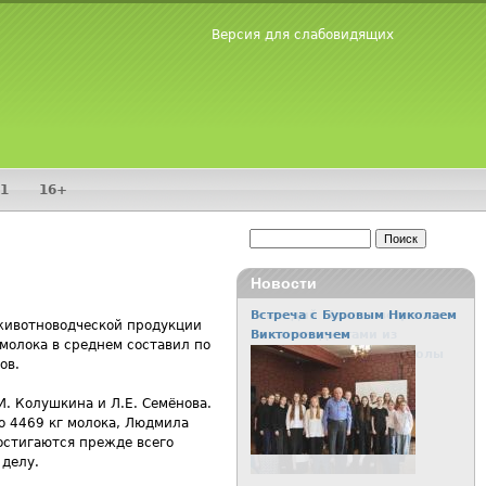
Версия для слабовидящих
1
16+
Поиск
Форма поиска
Новости
Встреча с Буровым Николаем
животноводческой продукции
Викторовичем
 молока в среднем составил по
ов.
. Колушкина и Л.Е. Семёнова.
о 4469 кг молока, Людмила
остигаются прежде всего
 делу.