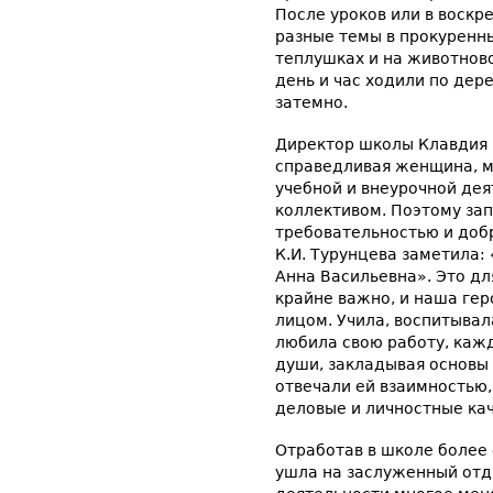
После уроков или в воскр
разные темы в прокуренн
теплушках и на животнов
день и час ходили по дер
затемно.
Директор школы Клавдия И
справедливая женщина, 
учебной и внеурочной дея
коллективом. Поэтому за
требовательностью и доб
К.И. Турунцева заметила:
Анна Васильевна». Это д
крайне важно, и наша гер
лицом. Учила, воспитывал
любила свою работу, каж
души, закладывая основы 
отвечали ей взаимностью,
деловые и личностные кач
Отработав в школе более 
ушла на заслуженный отды