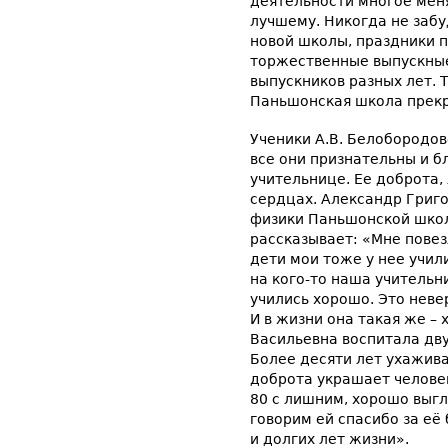
деятельности многое меня
лучшему. Никогда не заб
новой школы, праздники п
торжественные выпускные
выпускников разных лет. Т
Паньшонская школа прекр
Ученики А.В. Белобородов
все они признательны и б
учительнице. Ее доброта,
сердцах. Александр Григо
физики Паньшонской школ
рассказывает: «Мне повезл
дети мои тоже у нее учил
на кого-то наша учительн
учились хорошо. Это неве
И в жизни она такая же –
Васильевна воспитала двух
Более десяти лет ухажива
доброта украшает человека
80 с лишним, хорошо выгл
говорим ей спасибо за её
и долгих лет жизни».