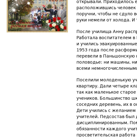
открывали. Приходилось 
расположившись человек п
поручни, чтобы не сдуло 
руки немели от холода. И 
После училища Анну расп
Работала воспитателем в
и учились эвакуированны
1953 года после расформ
перевели в Паньшонскую н
половодье: ни машины, ни
всеми немногочисленным
Поселили молоденькую уч
квартиру. Дали четыре кл
так как маленькое старое
учеников. Большинство шк
соседних деревень, их в 
Дети учились с желанием 
учителей. Педсостав был
дисциплинированным. Пом
обязанности каждого учи
просветительская работа 