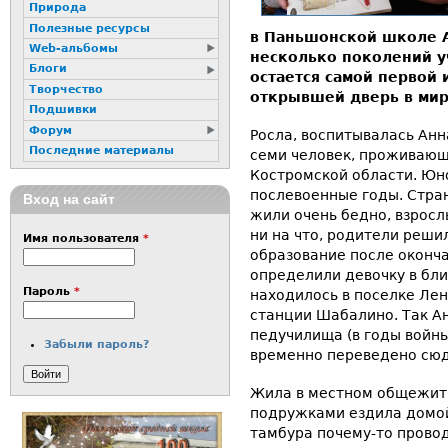
Природа
Полезные ресурсы
в Паньшонской школе А
Web-альбомы
несколько поколений у
Блоги
остается самой первой
Творчество
открывшей дверь в мир
Подшивки
Форум
Росла, воспитывалась Анн
Последние материалы
семи человек, проживающ
Костромской области. Юн
послевоенные годы. Стран
Вход на сайт
жили очень бедно, взросл
ни на что, родители реш
Имя пользователя
*
образование после оконч
определили девочку в бл
Пароль
*
находилось в поселке Ле
станции Шабалино. Так А
педучилища (в годы войны
Забыли пароль?
временно переведено сюд
Жила в местном общежити
подружками ездила домой
тамбура почему-то провод