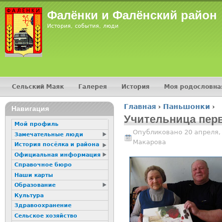
Jump
Фалёнки и Фалёнский район
История, события, люди
Сельский Маяк
Галерея
История
Моя родословна
Главное меню
Главная
›
Паньшонки
›
16+
Навигация
Вы здесь
Учительница перв
Мой профиль
Опубликовано 20 апреля,
Замечательные люди
Макарова
История посёлка и района
Официальная информация
Справочное бюро
Наши карты
Образование
Культура
Здравоохранение
Сельское хозяйство