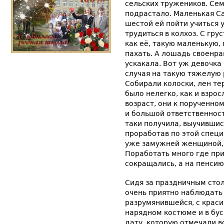
сельских тружеников. Сем
подрастало. Маленькая Са
шестой ей пойти учиться 
трудиться в колхоз. С гру
как её, такую маленькую,
пахать. А лошадь своенра
ускакала. Вот уж девочка
случая на такую тяжелую 
Собирали колоски, лен те
было нелегко, как и взро
возраст, они к порученно
и большой ответственнос
таки получила, выучившис
проработав по этой специ
уже замужней женщиной, 
Поработать много где пр
сокращались, а на пенсию
Сидя за праздничным стол
очень приятно наблюдать 
разрумянившейся, с крас
нарядном костюме и в бус
дату, которую отмечали вс