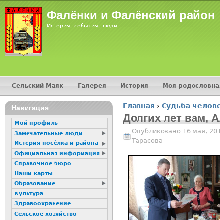
Jump
Фалёнки и Фалёнский район
История, события, люди
Сельский Маяк
Галерея
История
Моя родословна
Главное меню
Главная
›
Судьба челов
16+
Навигация
Вы здесь
Долгих лет вам, 
Мой профиль
Опубликовано 16 мая, 20
Замечательные люди
Тарасова
История посёлка и района
Официальная информация
Справочное бюро
Наши карты
Образование
Культура
Здравоохранение
Сельское хозяйство