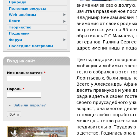
Природа
внимания за свою долгую,
Полезные ресурсы
Зачитав праздничное посл
Web-альбомы
Владимир Вениаминович п
Блоги
внимания от своих родных
Творчество
встретиться уже на 95-ле
Подшивки
обратилась Г.С.Мамаева,
Форум
ветеранов. Галина Сергее
Последние материалы
адрес именинницы и пода
Цветы, подарки, поздравле
Вход на сайт
любящих и любимых члено
те, кто собрался в этот 
Имя пользователя
*
Леонтьевых, были лишь не
Всего у Александры Афана
Пароль
*
десять правнуков и уже д
рада видеть в своем гост
своего приусадебного уча
Забыли пароль?
возраст, она многое делае
теплице любит поработать
может,» – тепло рассказы
неудивительно. Трудовую 
в детстве. Родилась она в