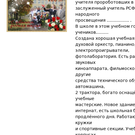
учителя пророботовших в 
заслуженный учитель РСФЕ
народного
просвещения ……………. .
В школе в этом учебном го
учеников………
Создана хорошая учебная
духовой оркестр, пианино
электропроигрыватели,
фотолаборатория. Есть р
звуковых
киноаппарата, фильмоско
другие
средства технического об
автомашина,
2 трактора, богато осна
учебные
мастерские. Новое здани
интернат, есть школьная 
продлённого дня. Работа
кружки
и спортивные секции. Уче
корпусах,