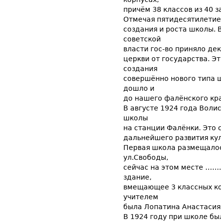
причём 38 классов из 40 
Отмечая пятидесятилетие
создания и роста школы. 
советской
власти гос-во приняло де
церкви от государства. 
создания
совершённо нового типа 
дошло и
до нашего фалёнского кра
В августе 1924 года Вол
школы
на станции Фалёнки. Это
дальнейшего развития ку
Первая школа размещалос
ул.Свободы,
сейчас на этом месте …….
здание,
вмещающее 3 классных ко
учителем
была Лопатина Анастасия
В 1924 году при школе бы