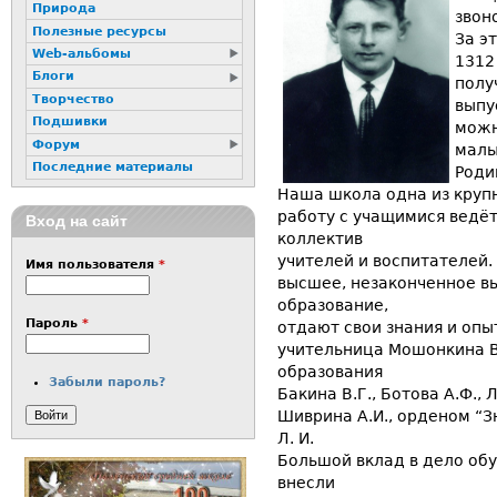
Природа
звон
Полезные ресурсы
За э
Web-альбомы
1312
Блоги
полу
Творчество
выпу
Подшивки
можн
Форум
малы
Последние материалы
Роди
Наша школа одна из крупн
работу с учащимися ведё
Вход на сайт
коллектив
учителей и воспитателей.
Имя пользователя
*
высшее, незаконченное в
образование,
Пароль
*
отдают свои знания и опы
учительница Мошонкина В
образования
Забыли пароль?
Бакина В.Г., Ботова А.Ф., 
Шиврина А.И., орденом “
Л. И.
Большой вклад в дело об
внесли