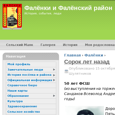
Jump
Фалёнки и Фалёнский район
История, события, люди
Сельский Маяк
Галерея
История
Моя родословна
Главное меню
Главная
›
Фалёнки
›
16+
Навигация
Вы здесь
Сорок лет назад
Мой профиль
Опубликовано 15 октября
Замечательные люди
Шулятников
История посёлка и района
Официальная информация
50 лет ФСШ
Справочное бюро
(из выступления на торже
Наши карты
Сандаков Всеволод Андре
Образование
годы)
Культура
Здравоохранение
Доро
Сельское хозяйство
Пять