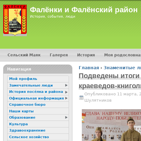
Jump
Фалёнки и Фалёнский район
История, события, люди
Сельский Маяк
Галерея
История
Моя родословна
Главное меню
Главная
›
Знаменитые 
16+
Навигация
Вы здесь
Подведены итоги
Мой профиль
краеведов-книго
Замечательные люди
История посёлка и района
Опубликовано 11 марта, 
Официальная информация
Шулятников
Справочное бюро
Наши карты
Образование
Культура
Здравоохранение
Сельское хозяйство