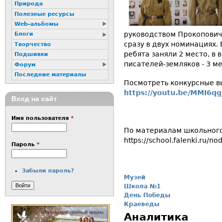
Природа
Полезные ресурсы
Web-альбомы
руководством Прокопович
Блоги
сразу в двух номинациях.
Творчество
ребята заняли 2 место, в
Подшивки
писателей-земляков - 3 м
Форум
Последние материалы
Посмотреть конкурсные в
https://youtu.be/MMI6qg
Вход на сайт
Имя пользователя
*
По материалам школьного
https://school.falenki.ru/n
Пароль
*
Забыли пароль?
Музей
Школа №1
День Победы
Краеведы
Аналитика