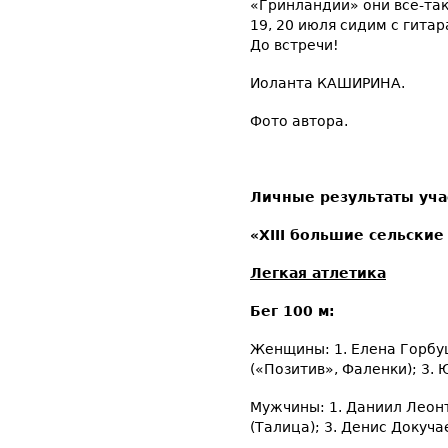
«Гринландии» они все-так
19, 20 июля сидим с гита
До встречи!
Иоланта КАШИРИНА.
Фото автора.
Личные результаты уча
«
XIII
большие сельские 
Легкая атлетика
Бег 100 м:
Женщины: 1. Елена Горбу
(«Позитив», Фаленки); 3. 
Мужчины: 1. Даниил Леонт
(Талица); 3. Денис Докуча