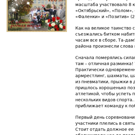
масштаба участвовало 8 
«Октябрьский», «Полом», 
«Фаленки» и «Позитив» (2
Как на великое таинство с
съезжались битком набит
часам все в сборе. Та-да
района произнесли слова 
Сначала померялись силам
там – отличная разминка!
Практически одновременн
армрестлинг, шахматы, ш
из пневматики, прыжки в 
пришлось хорошенько поз
атлетикой, чтобы успеть п
нескольких видов спорта
приближает команду к по
Первый день соревнований
участники плелись в свят
Стоит отдать должное ее