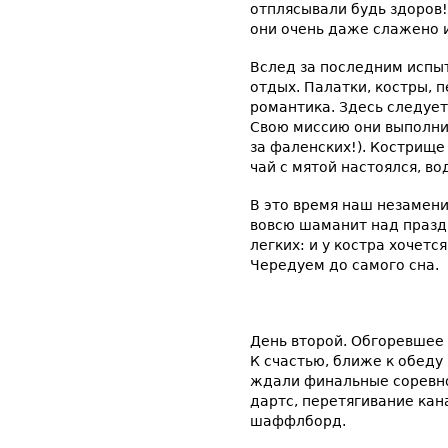
отплясывали будь здоров!
они очень даже слажено и
Вслед за последним испыт
отдых. Палатки, костры, 
романтика. Здесь следуе
Свою миссию они выполни
за фаленских!). Кострище
чай с мятой настоялся, во
В это время наш незамен
вовсю шаманит над празд
легких: и у костра хочется
Чередуем до самого сна.
День второй. Обгоревшее 
К счастью, ближе к обеду
ждали финальные соревно
дартс, перетягивание кан
шаффлборд.