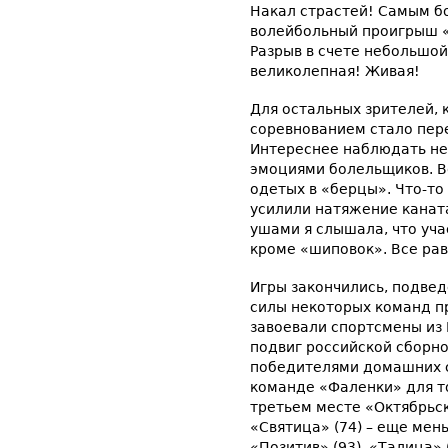
Накал страстей! Самым б
волейбольный проигрыш «
Разрыв в счете небольшой
великолепная! Живая!
Для остальных зрителей, 
соревнованием стало пере
Интереснее наблюдать не
эмоциями болельщиков. В
одетых в «берцы». Что-то
усилили натяжение каната
ушами я слышала, что уча
кроме «шиповок». Все рав
Игры закончились, подве
силы некоторых команд п
завоевали спортсмены из 
подвиг российской сборно
победителями домашних с
команде «Фаленки» для то
третьем месте «Октябрьск
«Святица» (74) – еще ме
«Позитив» (93), «Талица» (