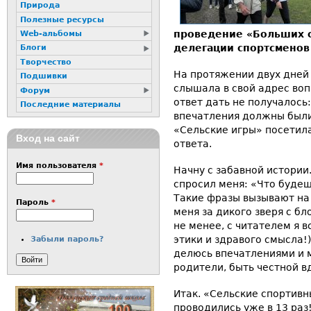
Природа
Полезные ресурсы
проведение «Больших с
Web-альбомы
делегации спортсменов
Блоги
Творчество
На протяжении двух дней
Подшивки
слышала в свой адрес воп
Форум
ответ дать не получалось
Последние материалы
впечатления должны были
«Сельские игры» посетила
Вход на сайт
ответа.
Имя пользователя
*
Начну с забавной истории
спросил меня: «Что будеш
Такие фразы вызывают на 
Пароль
*
меня за дикого зверя с б
не менее, с читателем я 
этики и здравого смысла!)
Забыли пароль?
делюсь впечатлениями и 
родители, быть честной в
Итак. «Сельские спортивн
проводились уже в 13 раз