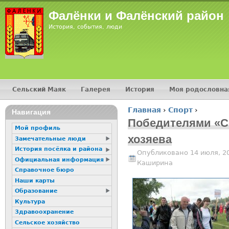
Jump
Фалёнки и Фалёнский район
История, события, люди
Сельский Маяк
Галерея
История
Моя родословна
Главное меню
Главная
›
Спорт
›
16+
Навигация
Вы здесь
Победителями «Се
Мой профиль
хозяева
Замечательные люди
История посёлка и района
Опубликовано 14 июля, 2
Официальная информация
Каширина
Справочное бюро
Наши карты
Образование
Культура
Здравоохранение
Сельское хозяйство