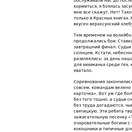
обслуживали нас до посл
кормиться, я боялась засу
мне все скажут. Нет! Так
только в Красных книгах. 
вкусен верхосунский хле
Тем временем на волейбо
продолжались бои. Ставка
завтрашний финал. Судьи 
солнцем. Кстати, небесно
развлеклись: за день наш
для хихиканья среди тех,
хватало.
Соревнования закончились
совсем, командам велено 
карточка». Вот уж где бо
без того тошно, а судьи 
без труда догадаются, чью
святицкую. Эти ребята тв
зажигательную песенку «Т
очаровательные богини с
кокошники и типичные дл