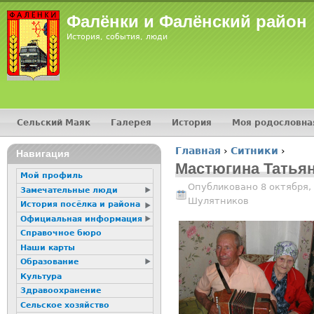
Jump
Фалёнки и Фалёнский район
История, события, люди
Сельский Маяк
Галерея
История
Моя родословна
Главное меню
Главная
›
Ситники
›
16+
Навигация
Вы здесь
Мастюгина Татьян
Мой профиль
Опубликовано 8 октября, 
Замечательные люди
Шулятников
История посёлка и района
Официальная информация
Справочное бюро
Наши карты
Образование
Культура
Здравоохранение
Сельское хозяйство