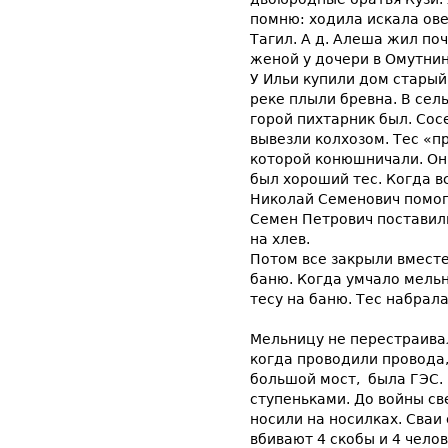
помню: ходила искала ове
Тагил. А д. Алеша жил поч
женой у дочери в Омутнин
У Ильи купили дом старый
реке плыли бревна. В сел
горой пихтарник был. Сос
вывезли колхозом. Тес «
которой конюшничали. Он 
был хороший тес. Когда 
Николай Семенович помог 
Семен Петрович поставили
на хлев.
Потом все закрыли вмест
баню. Когда умчало мельн
тесу на баню. Тес набрала
Мельницу не перестраивал
когда проводили провода,
большой мост, была ГЭС. 
ступеньками. До войны св
носили на носилках. Сваи
вбивают 4 скобы и 4 челов