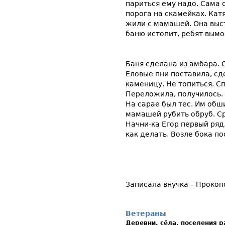
париться ему надо. Сама 
порога на скамейках. Катя
жили с мамашей. Она выст
баню истопит, ребят вымо
Баня сделана из амбара. 
Еловые пни поставила, сд
каменицу. Не топиться. С
Переложила, получилось.
На сарае был тес. Им обш
мамашей рубить обруб. Ср
Начни-ка Егор первый ряд
как делать. Возле бока по
Записала внучка – Проко
Ветераны
Деревни, сёла, поселения 