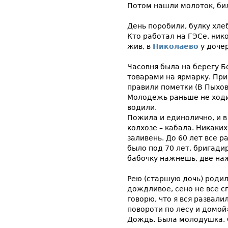
Потом нашли молоток, би
День поробили, булку хле
Кто работал на ГЭСе, ник
жив, в
Николаево
у дочер
Часовня была на берегу Б
товарами на ярмарку. При
правили пометки (В Пыхов
Молодежь раньше не ходи
водили.
Пожила и единолично, и в 
колхозе – кабала. Никаки
заливень. До 60 лет все р
было под 70 лет, бригади
бабочку нажнешь, две на
Рею (старшую дочь) родил
дождливое, сено не все с
говорю, что я вся развалил
повороти по лесу и домой»
Дождь. Была молодушка. 