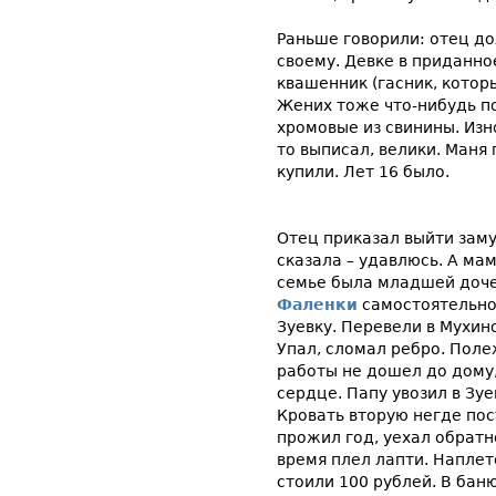
Раньше говорили: отец до
своему. Девке в приданное
квашенник (гасник, котор
Жених тоже что-нибудь по
хромовые из свинины. Изно
то выписал, велики. Маня
купили. Лет 16 было.
Отец приказал выйти зам
сказала – удавлюсь. А мам
семье была младшей дочер
Фаленки
самостоятельно.
Зуевку. Перевели в Мухино
Упал, сломал ребро. Поле
работы не дошел до дому,
сердце. Папу увозил в Зуе
Кровать вторую негде пос
прожил год, уехал обратн
время плел лапти. Наплете
стоили 100 рублей. В бан