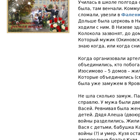
Училась в школе полгода с
была, там венчали. Комму
сломали, увезли в
Фален
Дольше была церковь в Н
ходили с ним. В Низеве зд
Колокола зазвонят, до до
Который мужик (Окиновски
знаю когда, или когда сни
Когда организовали артел
объединились, кто побога
Изосимово – 5 домов – жи
Которые объединились (с
была уже замужем в Яров
Не шла сколько замуж. Па
справлю. У мужа были две
Васей. Ревнивая была жен
детей. Дядя Алеша (двоюр
войны разделились. Жили 
Вася с детьми, бабушка Ка
войны (?) и умер. Кузя ост
двоюродные братья Кузи.