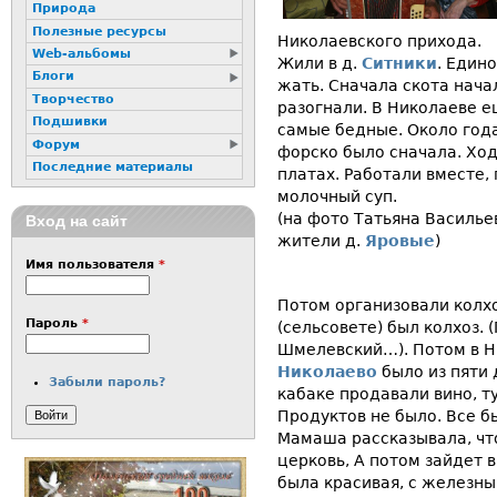
Природа
Полезные ресурсы
Николаевского прихода.
Web-альбомы
Жили в д.
Ситники
. Един
Блоги
жать. Сначала скота нача
Творчество
разогнали. В Николаеве е
Подшивки
самые бедные. Около год
Форум
форско было сначала. Ход
Последние материалы
платах. Работали вместе,
молочный суп.
(на фото Татьяна Василье
Вход на сайт
жители д.
Яровые
)
Имя пользователя
*
Потом организовали колх
Пароль
*
(сельсовете) был колхоз. 
Шмелевский…). Потом в Н
Николаево
было из пяти 
Забыли пароль?
кабаке продавали вино, т
Продуктов не было. Все б
Мамаша рассказывала, что
церковь, А потом зайдет 
была красивая, с железны