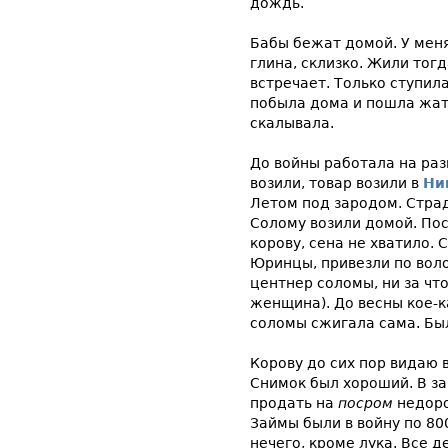
дождь.
Бабы бежат домой. У меня
глина, склизко. Жили тог
встречает. Только ступила
побыла дома и пошла жат
скалывала.
До войны работала на раз
возили, товар возили в
Ни
Летом под зародом. Страд
Солому возили домой. Пос
корову, сена не хватило.
Юринцы, привезли по вол
центнер соломы, ни за чт
женщина). До весны кое-к
соломы сжигала сама. Бы
Корову до сих пор видаю 
Снимок был хороший. В за
продать на
посром
недоро
Займы были в войну по 80
нечего, кроме лука. Все д