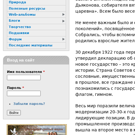
Природа
Дьяконова, собирателя в
Полезные ресурсы
царевна». Всем было весе
Web-альбомы
Блоги
Не менее важным было и
Творчество
поколений», посвящённое
Подшивки
Собрались, чтобы вспомни
Форум
родились взрослые жител
Последние материалы
30 декабря 1922 года пе
утвердил декларацию об 
Вход на сайт
новое государство – это 
истории. Страна Советов 
Имя пользователя
*
сословные, имущественны
в прошлое, все граждане
познакомились с государ
Пароль
*
флагом, гимном.
Забыли пароль?
Весь мир поразили велич
модернизации 20-30-х год
лидирующие позиции. В де
промышленное производст
вышла на второе место в 