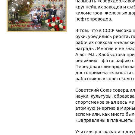
называть «сверхдержавой
крупнейших заводов и фаб
километров железных доро
нефтепроводов.
В том, что в СССР высоко 
руки, убедились ребята, 
рабочих совхоза «Бельск
награды. Многие и не зна
А вот М.Г. Хлобыстова пр
реликвию – фотографию с
Передовая свинарка была
достопримечательности с
работников в советском г
Советский Союз совершил
науки, культуры, образова
спортсменов знал весь м
атомную энергию в мирных
вспомнили, как много был
«Заправлены в планшеты 
Учителя рассказали о дру