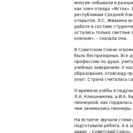
многие побывали в разных
как член отряда «Исток»,
республикам Средней Ази
открыток. Л.С. Жвакина в
работе в составе студенч
остались только светлые
ключом», – сказала она.
В Советском Союзе огром
было беспризорных. Все д
профессию по душе, учить
учебных заведениях. У на
образования, отовсюду п
опыт. Страна считалась с
О времени учёбы в педучи
Л.А. Клюшникова, а И.А. 
пионеркой, как гордилась
чем занимались пионеры.
На встрече звучали стихи 
подготовили ребята. А в 
адрес – Советский Союз».