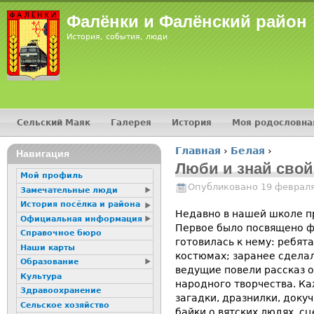
Jump
Фалёнки и Фалёнский район
История, события, люди
Сельский Маяк
Галерея
История
Моя родословна
Главное меню
Главная
›
Белая
›
16+
Навигация
Вы здесь
Люби и знай свой
Мой профиль
Опубликовано 19 февраля
Замечательные люди
История посёлка и района
Недавно в нашей школе п
Официальная информация
Первое было посвящено ф
Справочное бюро
готовилась к нему: ребят
Наши карты
костюмах; заранее сделал
Образование
ведущие повели рассказ о
Культура
народного творчества. Ка
Здравоохранение
загадки, дразнилки, доку
Сельское хозяйство
байки о вятских людях, с