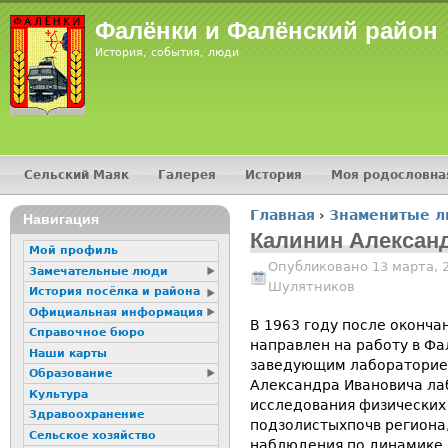
Jump
Фалёнки и Фалёнский район
История, события, люди
Сельский Маяк
Галерея
История
Моя родословна
Главное меню
Главная
›
Знаменитые 
16+
Навигация
Вы здесь
Калинин Алексан
Мой профиль
Опубликовано 13 марта, 
Замечательные люди
Шулятников
История посёлка и района
Официальная информация
В 1963 году после оконча
Справочное бюро
направлен на работу в Ф
Наши карты
заведующим лабораторией
Образование
Александра Ивановича ла
Культура
исследования физических 
Здравоохранение
подзолистыхпочв региона
Сельское хозяйство
наблюдения по динамике 