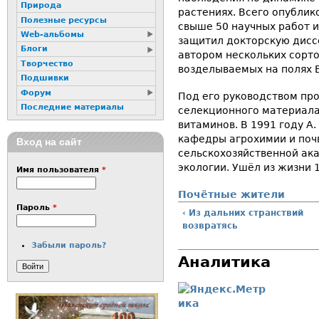
Природа
растениях. Всего опублик
Полезные ресурсы
свыше 50 научных работ и 
Web-альбомы
защитил докторскую диссе
Блоги
автором нескольких сорто
Творчество
возделываемых на полях В
Подшивки
Форум
Под его руководством пр
Последние материалы
селекционного материала
витаминов. В 1991 году А
кафедры агрохимии и поч
Вход на сайт
сельскохозяйственной ака
экологии. Ушёл из жизни 1
Имя пользователя
*
Почётные жители
Пароль
*
‹ Из дальних странствий
возвратясь
Забыли пароль?
Аналитика