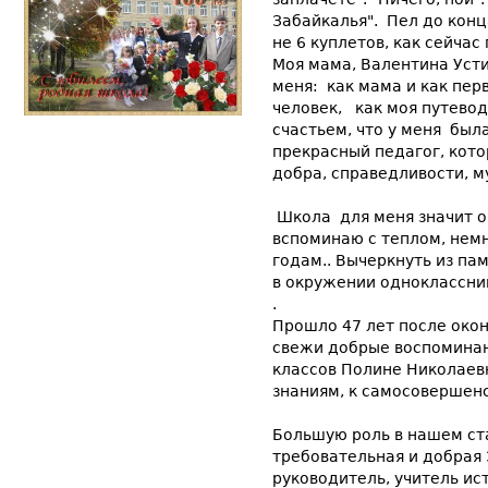
Забайкалья". Пел до конца
не 6 куплетов, как сейчас 
Моя мама, Валентина Усти
меня: как мама и как пер
человек, как моя путевод
счастьем, что у меня был
прекрасный педагог, кото
добра, справедливости, м
Школа для меня значит оч
вспоминаю с теплом, нем
годам.. Вычеркнуть из па
в окружении одноклассник
.
Прошло 47 лет после окон
свежи добрые воспоминан
классов Полине Николаев
знаниям, к самосовершен
Большую роль в нашем ст
требовательная и добрая 
руководитель, учитель ис