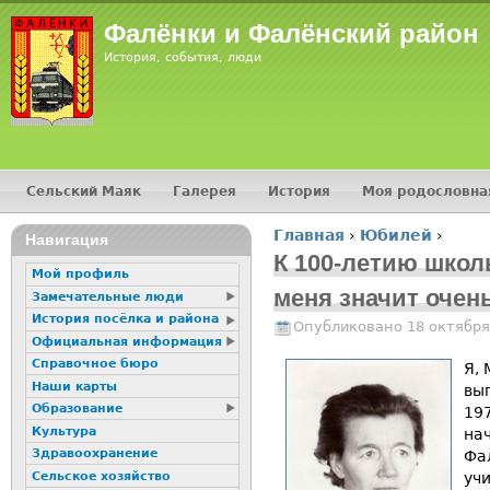
Jump
Фалёнки и Фалёнский район
История, события, люди
Сельский Маяк
Галерея
История
Моя родословна
Главное меню
Главная
›
Юбилей
›
16+
Навигация
Вы здесь
К 100-летию школ
Мой профиль
меня значит очень
Замечательные люди
История посёлка и района
Опубликовано 18 октября
Официальная информация
Справочное бюро
Я,
Наши карты
вы
Образование
19
Культура
на
Здравоохранение
Фа
Сельское хозяйство
учи