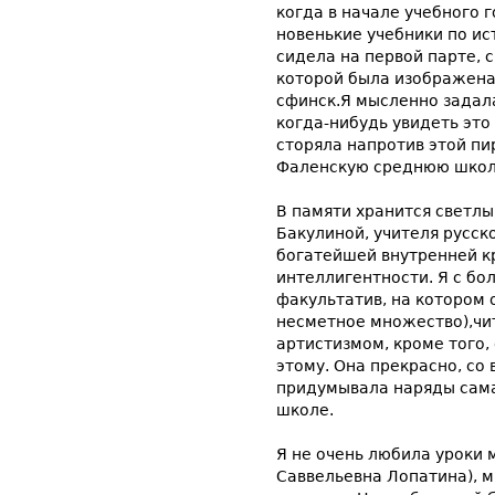
когда в начале учебного 
новенькие учебники по ист
сидела на первой парте, 
которой была изображена
сфинск.Я мысленно задала
когда-нибудь увидеть это 
сторяла напротив этой п
Фаленскую среднюю школ
В памяти хранится светл
Бакулиной, учителя русск
богатейшей внутренней к
интеллигентности. Я с б
факультатив, на котором о
несметное множество),чи
артистизмом, кроме того, 
этому. Она прекрасно, со 
придумывала наряды сама
школе.
Я не очень любила уроки 
Саввельевна Лопатина), 