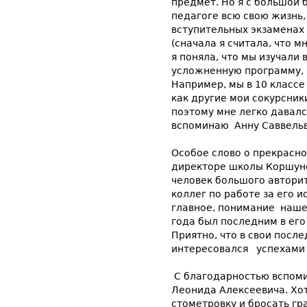
предмет. Но я с большой
педагоге всю свою жизнь, 
вступительных экзаменах 
(сначала я считала, что мн
я поняла, что мы изучали
усложненную программу, 
Например, мы в 10 классе
как другие мои сокурсники
поэтому мне легко давалс
вспоминаю Анну Саввельв
Особое слово о прекрасно
директоре школы Коршуно
человек большого авторит
коллег по работе за его 
главное, понимание наше
года был последним в его
Приятно, что в свои посл
интересовался успехами 
С благодарностью вспоми
Леонида Алексеевича. Хот
стометровку и бросать гр