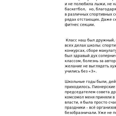
и не полюбила лыжи, не н
баскетбол, но, благодаря
в различных спортивных с
рядах отстающих. Даже с
фитнес секции.
Класс наш был дружный, 
всех делах школы: спорти
конкурсах, сборе макулат
был здравый дух сопернич
классом, болезнь за авто
желание не выглядеть хуж
учились без «3».
Школьные годы были, дейс
приходилось. Пионерские 
председателем совета др
комсомол меня приняли в 1
власти, я была просто сча
праздники – всё организо
безобразничали. Уже не п