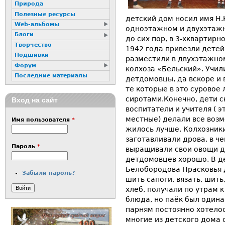
Природа
Полезные ресурсы
детский дом носил имя Н.
Web-альбомы
одноэтажном и двухэтажн
Блоги
до сих пор, в 3-хквартир
Творчество
1942 года привезли детей
Подшивки
разместили в двухэтажном
Форум
колхоза «Бельский». Учили
Последние материалы
детдомовцы, да вскоре и 
те которые в это суровое
сиротами.
Конечно, дети с
Вход на сайт
воспитатели и учителя ( э
местные) делали все воз
Имя пользователя
*
жилось лучше. Колхозник
заготавливали дрова, в ч
Пароль
*
выращивали свои овощи д
детдомовцев хорошо. В д
Белобородова Прасковья 
Забыли пароль?
шить сапоги, вязать, шит
хлеб, получали по утрам 
блюда, но паёк был одина
парням постоянно хотелось
многие из детского дома 