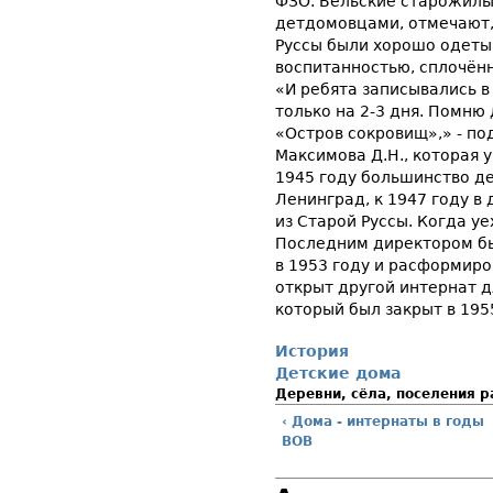
ФЗО. Бельские старожилы,
детдомовцами, отмечают,
Руссы были хорошо одеты 
воспитанностью, сплочённ
«И ребята записывались в
только на 2-3 дня. Помню
«Остров сокровищ»,» - п
Максимова Д.Н., которая 
1945 году большинство д
Ленинград, к 1947 году в
из Старой Руссы. Когда у
Последним директором бы
в 1953 году и расформиро
открыт другой интернат д
который был закрыт в 195
История
Детские дома
Деревни, сёла, поселения 
‹ Дома - интернаты в годы
ВОВ