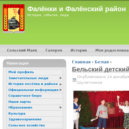
Jump
Фалёнки и Фалёнский район
История, события, люди
Сельский Маяк
Галерея
История
Моя родословна
Главное меню
Главная
›
Белая
›
16+
Навигация
Вы здесь
Бельский детски
Мой профиль
Опубликовано 14 декабря
Замечательные люди
Шулятников
История посёлка и района
Официальная информация
Справочное бюро
Наши карты
Образование
Культура
Здравоохранение
Сельское хозяйство