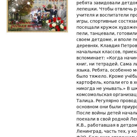
ребята завидовали детдом
лепешки. Чтобы отвлечь 
учителя и воспитатели пр
игры, спортивные состяза
посещали кружок художес
пели, танцевали, готовил
своем детдоме, и вполе п
деревнях. Клавдия Петро
начальных классов, приех
вспоминает: «Когда начин
книг, ни тетрадей. Сама 
языка. Ребята, особенно 
было тяжело. Кроме учёб
картофель, копали его в 
никогда не унывать.» В ш
комсомольская организаци
Талица. Регулярно провод
основном они были приур
После войны детей начал
поехали в свой родной Ле
К.В., работавшая в детдо
Ленинград, часть тех, у к