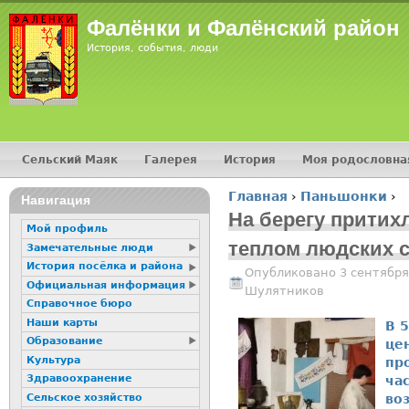
Jump
Фалёнки и Фалёнский район
История, события, люди
Сельский Маяк
Галерея
История
Моя родословна
Главное меню
Главная
›
Паньшонки
›
16+
Навигация
Вы здесь
На берегу притих
Мой профиль
теплом людских 
Замечательные люди
История посёлка и района
Опубликовано 3 сентября
Официальная информация
Шулятников
Справочное бюро
Наши карты
В 
Образование
це
Культура
пр
Здравоохранение
ча
Сельское хозяйство
во