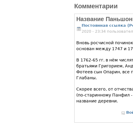
Комментарии
Название Паньшон
Постоянная ссылка (P
2020 - 23:34 пользовате
Вновь росчисной почино
основан между 1747 и 17
В 1762-65 гг. в нём числ
братьями Григорием, Анд
Фотеев сын Опарин, все 
Глабаны.
Скорее всего, от отчест
(по-старинному Панфил 
название деревни.
Во