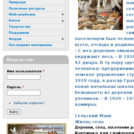
на
Природа
се
Полезные ресурсы
се
Web-альбомы
на
Блоги
рас
Творчество
св
Подшивки
поселенцем был челов
Форум
всего, отсюда и родил
Последние материалы
- С юга деревню омывае
окружают леса. - В 191
Вход на сайт
42 двора. В ту пору зд
человека: предпринима
Имя пользователя
*
земское управление стр
1919 году, в разгар Г
новая начальная школа
Пароль
*
бежавшего из деревни 
учеников. - В 1929 – 19
Забыли пароль?
коммуна.
Сельский Маяк
Жизнь села
Деревни, сёла, поселения 
Картинка для слайдшо