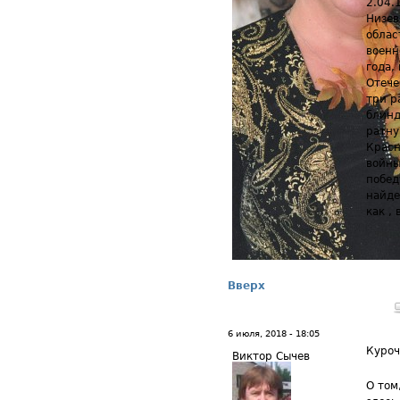
2.04.
Низев
облас
военн
года,
Отече
три р
блинд
ратну
Красн
войны
побед
найде
как ,
Вверх
6 июля, 2018 - 18:05
Куро
Виктор Сычев
О том