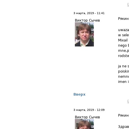
3 марта, 2019 - 11:41
Рякин
Виктор Сычев
uwaza
w sele
Mixai
nego b
mne,po
rodstw
ja ne 
poiski
nemnog
imen i 
Вверх
3 марта, 2019 - 12:09
Рякин
Виктор Сычев
Здрав