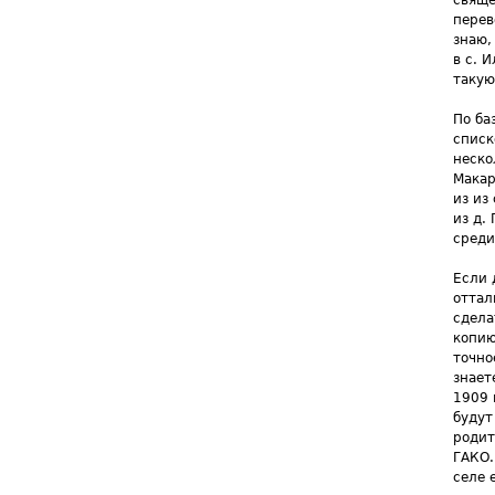
свяще
перев
знаю,
в с. 
такую
По ба
списк
неско
Макар
из из
из д.
среди
Если 
оттал
сдела
копию
точно
знает
1909 
будут
родит
ГАКО.
селе 