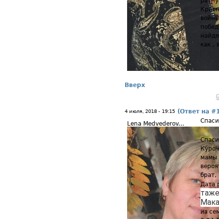
ратну
Красн
войны
побед
найде
как ,
Вверх
(Ответ на #
4 июля, 2018 - 19:15
Спаси
Lena Medvederov...
Спаси
Куроч
мамы 
вероя
брат,
Дата 
таже 
Мак
из се