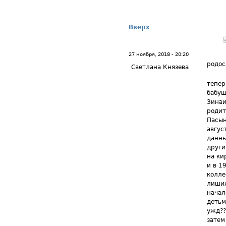
Вверх
27 ноября, 2018 - 20:20
родос
Светлана Князева
тепер
бабуш
Зинаи
родит
Пасын
авгус
данны
други
на ки
и в 1
колле
лишил
начал
детьм
ужд??
затем