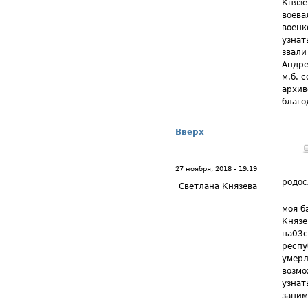
Князе
воева
военк
узнат
звали
Андре
м.б. 
архив
благо
Вверх
27 ноября, 2018 - 19:19
родос
Светлана Князева
моя б
Князе
на03с
респу
умерл
возмо
узнат
заним