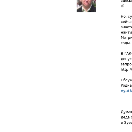
здесь
(вне
Но, с
сейча
знает
найти
Метри
годы.
В ГАК
допус
запро
http:/
Обсуж
Родна
vyatk
Думаю
деда 
в Зуе