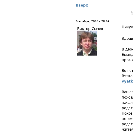
Вверх
6 ноября, 2018 - 20:14
Никул
Виктор Сычев
Здрав
В дер
Еманд
прожи
Вот с
Вятка
vyatk
Вашег
похоз
начал
родст
Похоз
не им
родст
жител