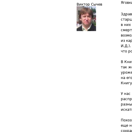
Яговк
Виктор Сычев
Здрав
старш
в них
смерт
возмо
из ка
И.Д.)
что р
В Кни
так ж
уроже
на ег
Книгу
У нас
распр
разны
искат
Похоз
еще н
сохра