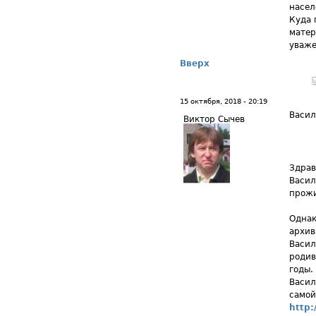
насел
Куда 
матер
уваже
Вверх
15 октября, 2018 - 20:19
Васил
Виктор Сычев
Здрав
Васил
прожи
Однак
архив
Васил
родив
годы.
Васил
самой
http: