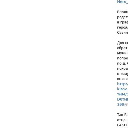
Hero
Вполн
родст
в гра
героя
Савин
Для с
обрат
Муниц
попро
по д.
похоз
к том
книги
http:
kiro
%B4/
D0%B
390
(
Так В
отца,
ГАКО,