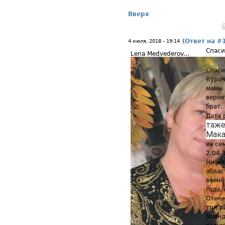
Вверх
(Ответ на #
4 июля, 2018 - 19:14
Спаси
Lena Medvederov...
Спаси
Куроч
мамы 
вероя
брат,
Дата 
таже 
Мак
из се
2.04.
Низев
облас
военн
года,
Отече
три р
блинд