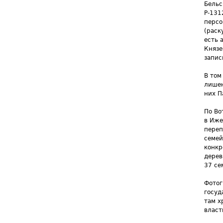
Бельс
Р-131
персо
(раск
есть 
Князе
запис
В том
лишен
них П
По Во
в Иже
переп
семей
конкр
дерев
37 се
Фотог
госуд
там х
власт