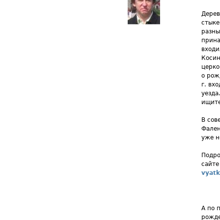
Дерев
стыке
разны
прина
входи
Косин
церко
о рож
г. вх
уезда
ищите
В сов
Фален
уже н
Подро
сайте
vyatk
А по 
рожде