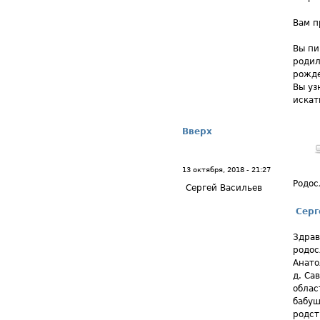
Вам п
Вы пи
родил
рожде
Вы уз
искат
Вверх
13 октября, 2018 - 21:27
Родос
Сергей Васильев
Серг
Здрав
родос
Анато
д. Са
облас
бабуш
родст