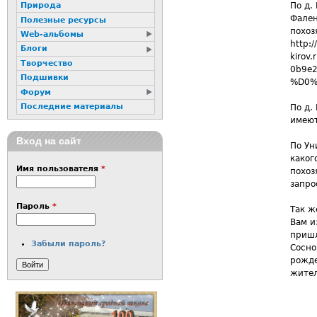
По д.
Природа
Фален
Полезные ресурсы
похоз
Web-альбомы
http:/
Блоги
kiro
Творчество
0b9e
Подшивки
%D0%
Форум
Последние материалы
По д.
имеют
Вход на сайт
По Ун
каког
Имя пользователя
*
похоз
запро
Пароль
*
Так ж
Вам и
пришл
Забыли пароль?
Сосно
рожде
жител