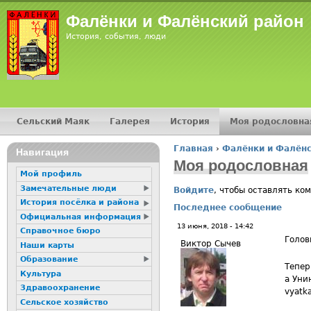
Jump
Фалёнки и Фалёнский район
История, события, люди
Сельский Маяк
Галерея
История
Моя родословна
Главное меню
Главная
›
Фалёнки и Фалёнс
16+
Навигация
Вы здесь
Моя родословная
Мой профиль
Замечательные люди
Войдите
, чтобы оставлять ко
История посёлка и района
Последнее сообщение
Официальная информация
13 июня, 2018 - 14:42
Справочное бюро
Голов
Виктор Сычев
Наши карты
Образование
Тепер
Культура
а Уни
Здравоохранение
vyatk
Сельское хозяйство