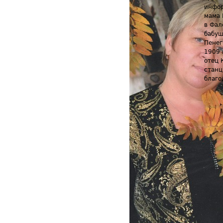
инфор
мама 
в Фал
бабуш
Пенег
1909 
отец 
станц
благо