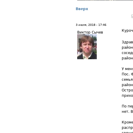
Вверх
3 июля, 2018 - 17:46
Куро
Виктор Сычев
Здрав
район
сосед
район
У мен
Пос. 
семья
район
Остро
прихо
По пе
нет. 
Кроме
распр