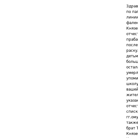
Здрав
по па
линии
фален
Князе
отчес
праба
после
раску
детьм
больш
остал
умерл
упоми
школу
вашей
жител
указа
отчес
списк
гг.ом
также
брат 
Князе