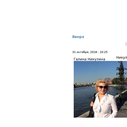
Вверх
31 октября, 2018 - 20:25
Никул
Галина Никулина
Добры
родст
Никул
Еремы
был р
Красн
указа
Подск
Заран