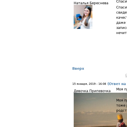
Спаси
Наталья Береснева
Спаси
свиде
качес
даже 
запис
нечит
Вверх
(Ответ на
15 января, 2019 - 16:08
Моя п
Девочка Припевочка
Моя п
тоже 
родст