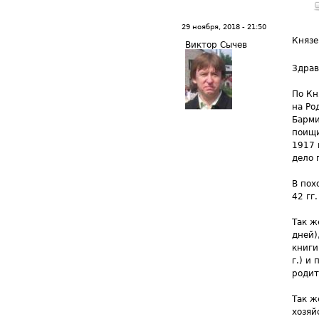
29 ноября, 2018 - 21:50
Князе
Виктор Сычев
Здрав
По Кн
на Ро
Барми
поищи
1917 г
дело 
В пох
42 гг
Так ж
дней)
книги
г.) и
родит
Так ж
хозяй