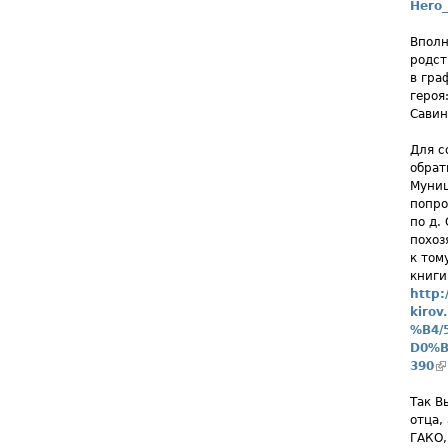
Hero
Вполн
родст
в гра
героя
Савин
Для с
обрат
Муниц
попро
по д.
похоз
к том
книги
http:
kiro
%B4/
D0%B
390
(
Так В
отца,
ГАКО,