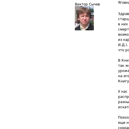
Яговк
Виктор Сычев
Здрав
старш
в них
смерт
возмо
из ка
И.Д.)
что р
В Кни
так ж
уроже
на ег
Книгу
У нас
распр
разны
искат
Похоз
еще н
сохра