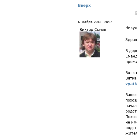
Вверх
6 ноября, 2018 - 20:14
Никул
Виктор Сычев
Здрав
В дер
Еманд
прожи
Вот с
Вятка
vyatk
Вашег
похоз
начал
родст
Похоз
не им
родст
жител