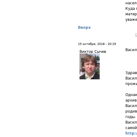
насел
Куда 
матер
уваже
Вверх
15 октября, 2018 - 20:19
Васил
Виктор Сычев
Здрав
Васил
прожи
Однак
архив
Васил
родив
годы.
Васил
самой
http: