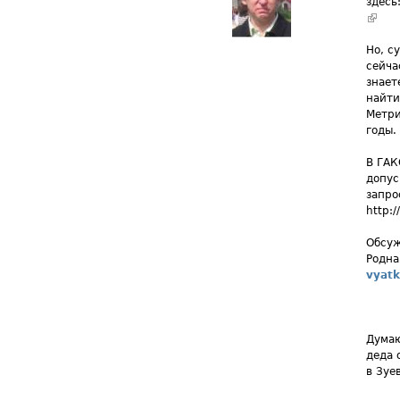
здесь
(вне
Но, с
сейча
знает
найти
Метри
годы.
В ГАК
допус
запро
http:/
Обсуж
Родна
vyatk
Думаю
деда 
в Зуе