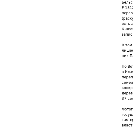
Бельс
Р-131
персо
(раск
есть 
Князе
запис
В том
лишен
них П
По Во
в Иже
переп
семей
конкр
дерев
37 се
Фотог
госуд
там х
власт