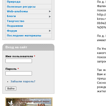
По д.
Природа
Фален
Полезные ресурсы
похоз
Web-альбомы
http:/
Блоги
kiro
Творчество
0b9e
Подшивки
%D0%
Форум
Последние материалы
По д.
имеют
Вход на сайт
По Ун
каког
Имя пользователя
*
похоз
запро
Пароль
*
Так ж
Вам и
пришл
Забыли пароль?
Сосно
рожде
жител