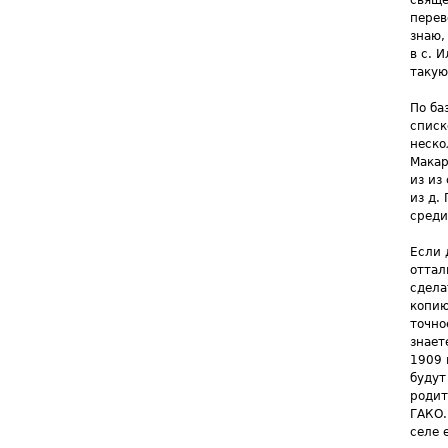
свяще
перев
знаю,
в с. 
такую
По ба
списк
неско
Макар
из из
из д.
среди
Если 
оттал
сдела
копию
точно
знает
1909 
будут
родит
ГАКО.
селе 