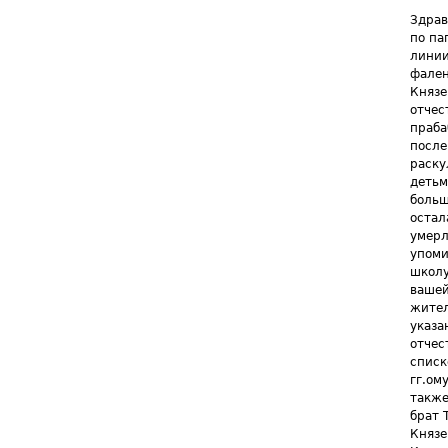
Здрав
по па
линии
фален
Князе
отчес
праба
после
раску
детьм
больш
остал
умерл
упоми
школу
вашей
жител
указа
отчес
списк
гг.ом
также
брат 
Князе