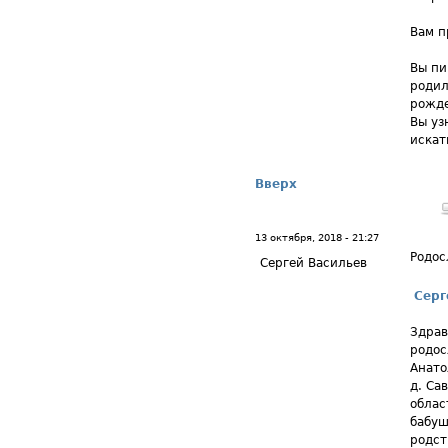
Вам п
Вы пи
родил
рожде
Вы уз
искат
Вверх
13 октября, 2018 - 21:27
Родос
Сергей Васильев
Серг
Здрав
родос
Анато
д. Са
облас
бабуш
родст