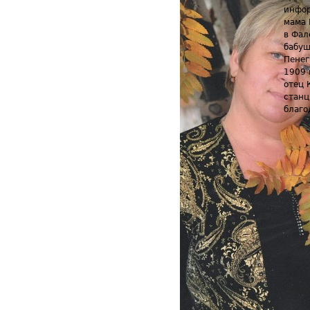
инфор
мама 
в Фал
бабуш
Пенег
1909 
отец 
станц
благо