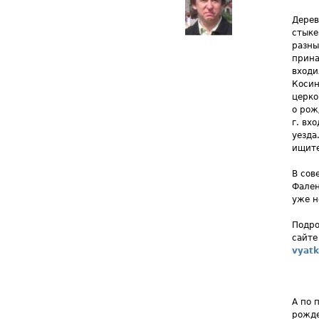
Дерев
стыке
разны
прина
входи
Косин
церко
о рож
г. вх
уезда
ищите
В сов
Фален
уже н
Подро
сайте
vyatk
А по 
рожде