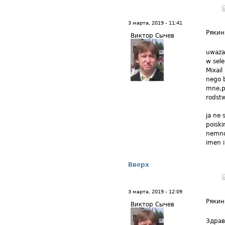
3 марта, 2019 - 11:41
Рякин
Виктор Сычев
uwaza
w sele
Mixai
nego b
mne,po
rodstw
ja ne 
poiski
nemnog
imen i 
Вверх
3 марта, 2019 - 12:09
Рякин
Виктор Сычев
Здрав