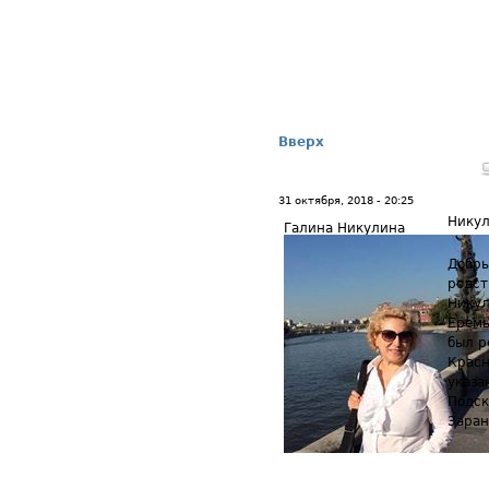
Вверх
31 октября, 2018 - 20:25
Никул
Галина Никулина
Добры
родст
Никул
Еремы
был р
Красн
указа
Подск
Заран