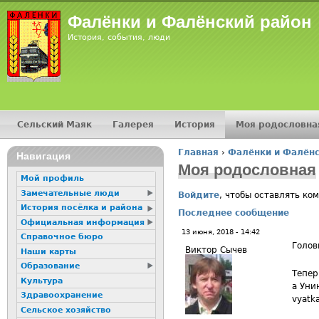
Jump
Фалёнки и Фалёнский район
История, события, люди
Сельский Маяк
Галерея
История
Моя родословна
Главное меню
Главная
›
Фалёнки и Фалёнс
16+
Навигация
Вы здесь
Моя родословная
Мой профиль
Замечательные люди
Войдите
, чтобы оставлять ко
История посёлка и района
Последнее сообщение
Официальная информация
13 июня, 2018 - 14:42
Справочное бюро
Голов
Виктор Сычев
Наши карты
Образование
Тепер
Культура
а Уни
Здравоохранение
vyatk
Сельское хозяйство