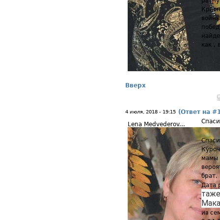
ратну
Красн
войны
побед
найде
как ,
Вверх
(Ответ на #
4 июля, 2018 - 19:15
Спаси
Lena Medvederov...
Спаси
Куроч
мамы 
вероя
брат,
Дата 
таже 
Мак
из се