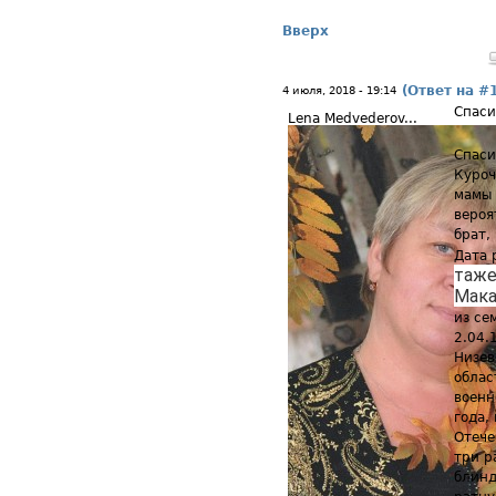
Вверх
(Ответ на #
4 июля, 2018 - 19:14
Спаси
Lena Medvederov...
Спаси
Куроч
мамы 
вероя
брат,
Дата 
таже 
Мак
из се
2.04.
Низев
облас
военн
года,
Отече
три р
блинд