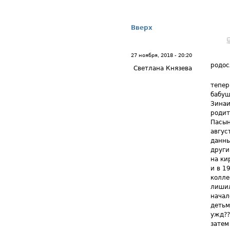
Вверх
27 ноября, 2018 - 20:20
родос
Светлана Князева
тепер
бабуш
Зинаи
родит
Пасын
авгус
данны
други
на ки
и в 1
колле
лишил
начал
детьм
ужд??
затем