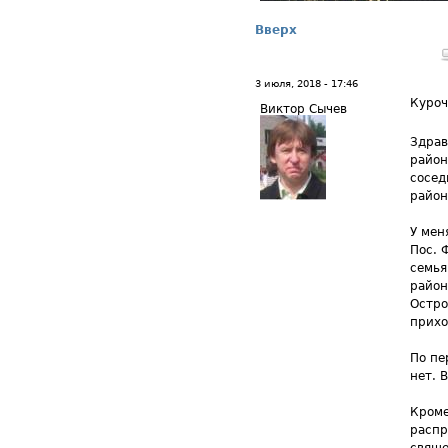
Вверх
3 июля, 2018 - 17:46
Куро
Виктор Сычев
Здрав
район
сосед
район
У мен
Пос. 
семья
район
Остро
прихо
По пе
нет. 
Кроме
распр