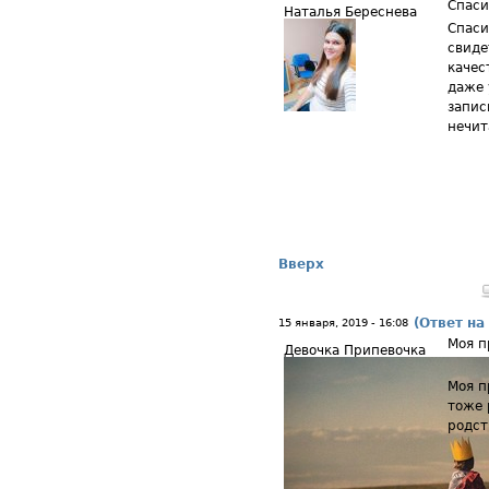
Спаси
Наталья Береснева
Спаси
свиде
качес
даже 
запис
нечит
Вверх
(Ответ на
15 января, 2019 - 16:08
Моя п
Девочка Припевочка
Моя п
тоже 
родст