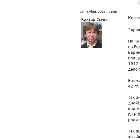
29 ноября, 2018 - 21:50
Князе
Виктор Сычев
Здрав
По Кн
на Ро
Барми
поищи
1917 г
дело 
В пох
42 гг
Так ж
дней)
книги
г.) и
родит
Так ж
хозяй