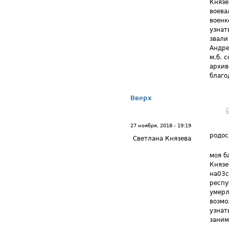
Князе
воева
военк
узнат
звали
Андре
м.б. 
архив
благо
Вверх
27 ноября, 2018 - 19:19
родос
Светлана Князева
моя б
Князе
на03с
респу
умерл
возмо
узнат
заним