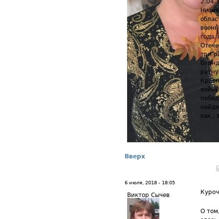
2.04.
Низев
облас
военн
года,
Отече
три р
блинд
ратну
Красн
войны
побед
найде
как ,
Вверх
6 июля, 2018 - 18:05
Куро
Виктор Сычев
О том