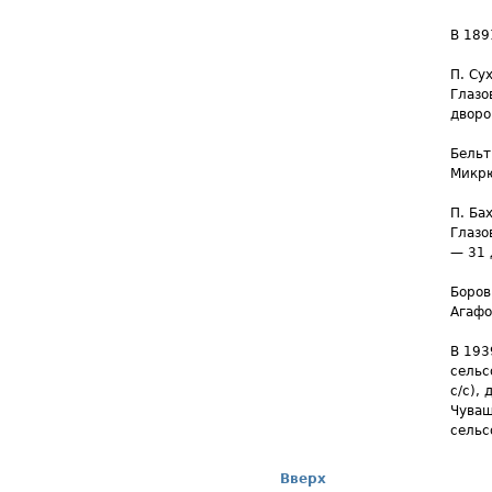
В 189
П. Су
Глазо
дворо
Бельт
Микрю
П. Ба
Глазо
— 31 
Боров
Агафо
В 193
сельс
с/с),
Чуваш
сельс
Вверх