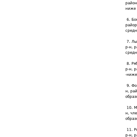
район
ниже 
6. Бо
райор
средн
7. Лы
р-н, 
средн
8. Ря
р-н, 
-ниже
9. Фо
н, ра
образ
10. М
н, чл
образ
11. Р
р-н, 