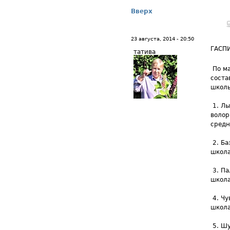
Вверх
23 августа, 2014 - 20:50
ГАСП
татива
По ма
соста
школь
1. Лы
воло
средн
2. Ба
школа
3. Па
школа
​ 4. 
школа
5. Шу