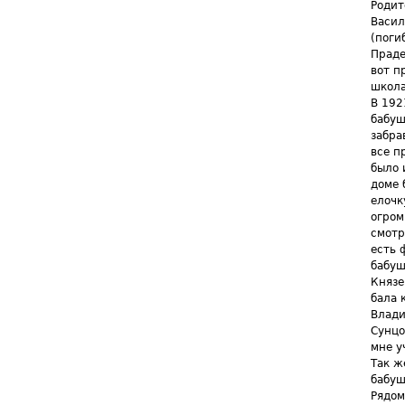
Родит
Васил
(поги
Праде
вот п
школа
В 192
бабуш
забра
все п
было 
доме 
елочк
огром
смотр
есть 
бабуш
Князе
бала 
Влади
Сунцо
мне у
Так ж
бабуш
Рядом