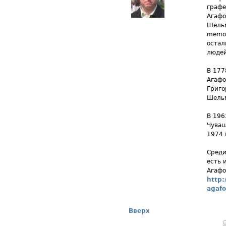
графе
Агафо
Шельм
memor
остал
людей
В 177
Агафо
Григо
Шельм
В 196
Чуваш
1974 
Среди
есть 
Агафо
http:
agaf
Вверх