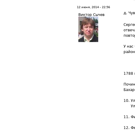
12 июня, 2014 - 22:56
д. Чу
Виктор Сычев
Серге
отвеч
повто
У нас
район
1788 
Почин
Бахар
У
У
Ф
Ф