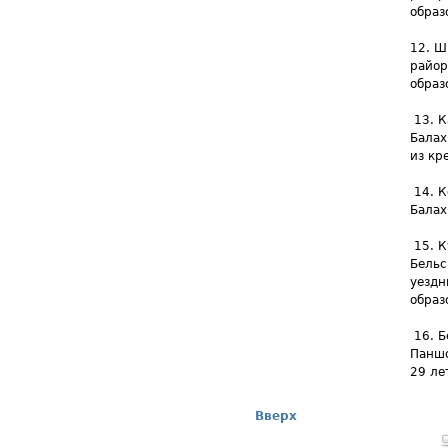
образ
12. Ш
райор
образ
13. К
Балах
из кр
14. К
Балах
15. К
Бельс
уездн
образ
16. Б
Паншо
29 ле
Вверх