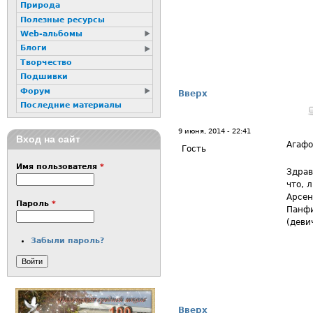
Природа
Полезные ресурсы
Web-альбомы
Блоги
Творчество
Подшивки
Форум
Вверх
Последние материалы
9 июня, 2014 - 22:41
Вход на сайт
Агафо
Гость
Имя пользователя
*
Здрав
что, 
Арсен
Пароль
*
Панфи
(деви
Забыли пароль?
Вверх