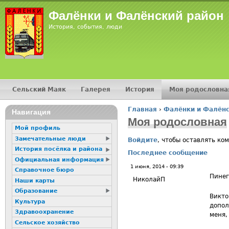
Jump
Фалёнки и Фалёнский район
История, события, люди
Сельский Маяк
Галерея
История
Моя родословна
Главное меню
Главная
›
Фалёнки и Фалёнс
16+
Навигация
Вы здесь
Моя родословная
Мой профиль
Замечательные люди
Войдите
, чтобы оставлять ко
История посёлка и района
Последнее сообщение
Официальная информация
1 июня, 2014 - 09:39
Справочное бюро
Пине
НиколайП
Наши карты
Образование
Викто
Культура
допол
Здравоохранение
меня,
Сельское хозяйство