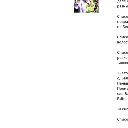
деле 
разны
Списо
подра
по Бе
Списо
волос
Списо
ревко
таков
В это
с, Ба
Паньш
Проме
с/с, 
ВИК.
И сно
Списо