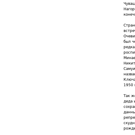
Чуваш
Нагор
конеч
Стран
встре
Очеви
был ч
редка
роспи
Минае
Никит
Самуи
назва
Ключа
1950 
Так ж
деда 
сохра
данны
репре
скудн
рожде