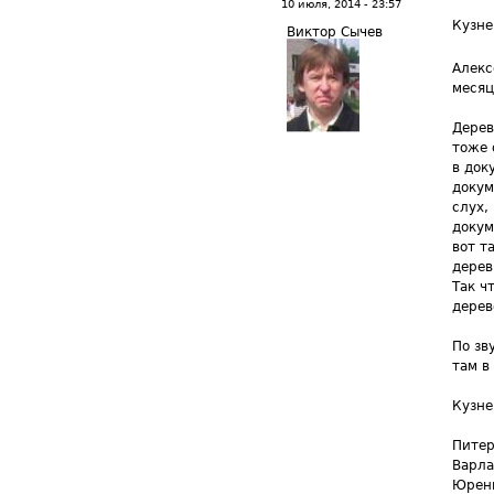
10 июля, 2014 - 23:57
Кузне
Виктор Сычев
Алекс
месяц
Дерев
тоже 
в док
докум
слух,
докум
вот т
дерев
Так ч
дерев
По зв
там в
Кузне
Питер
Варла
Юренц