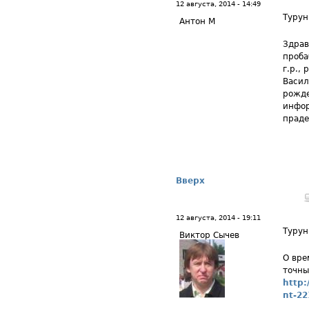
12 августа, 2014 - 14:49
Турун
Антон М
Здрав
проба
г.р.,
Васил
рожде
инфор
праде
Вверх
12 августа, 2014 - 19:11
Турун
Виктор Сычев
О вре
точны
http
nt-22