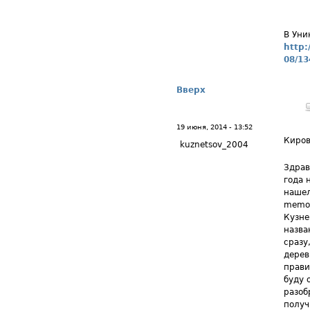
В Уни
http:
08/13
Вверх
19 июня, 2014 - 13:52
Киров
kuznetsov_2004
Здрав
года 
нашел
memor
Кузне
назва
сразу
дерев
прави
буду 
разоб
получ