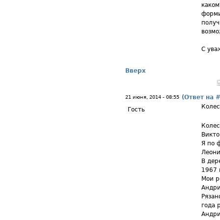
каком
форми
получ
возмо
С ува
Вверх
(Ответ на 
21 июня, 2014 - 08:55
Колес
Гость
Колес
Викто
Я по 
Леони
В дер
1967 
Мои р
Андри
Рязан
года 
Андри