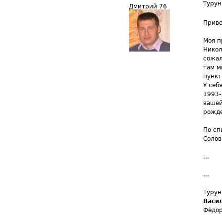
Турун
Дмитрий 76
Приве
Моя п
Никол
сожал
там м
пункт
У себ
1993-
вашей
рожде
По сп
Солов
...
...
Турун
Васи
Фёдор