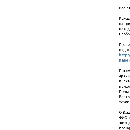
Все э
Кажда
напри
наход
Слобо
Поэто
под с
http:
nasel
Потом
архив
и ска
прихо
Полын
Верхо
уезда
О Ваш
ФИО о
жил д
Иосиф