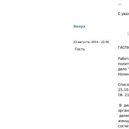
...
С ува
Вверх
22 августа, 2014 - 22:46
ГАСП
Гость
Работ
полит
дело 
Нолин
Списо
25.10
(Ф. 21
В дел
орган
делег
женщи
сосчи