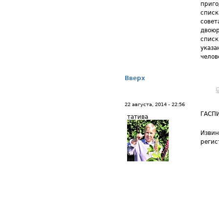
приго
списк
совета
двоюр
списк
указа
челов
Вверх
22 августа, 2014 - 22:56
ГАСП
татива
Извин
регис