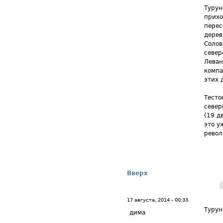
Турун
прихо
перес
дерев
Солов
севере
Леван
компа
этих 
Тесто
север
(19 д
это у
револ
Вверх
17 августа, 2014 - 00:33
Турун
дима