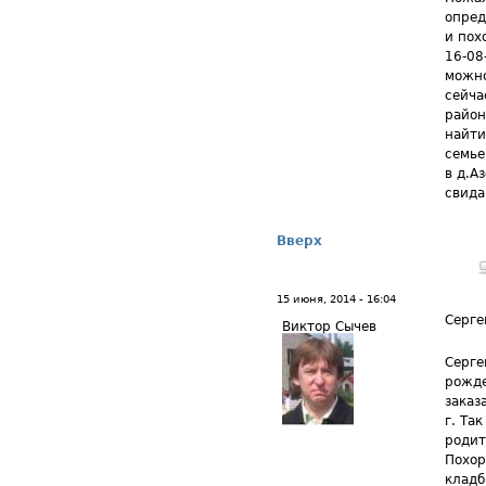
опред
и пох
16-08
можно
сейча
район
найти
семье
в д.А
свида
Вверх
15 июня, 2014 - 16:04
Серге
Виктор Сычев
Серге
рожде
заказ
г. Та
родит
Похор
кладб