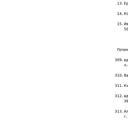
Е
К
И
5
Почин
в
л.
Ва
Ки
в
38
Ал
г.