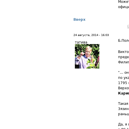
Может
офици
Вверх
24 августа, 2014 - 16:03
Б.Пол
татива
Викто
предк
Филип
"... 
по ук
1795 
Верхо
Кари
Такая
Зязин
раньш
Да, я