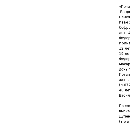
«Почи
Во дв
Пенеж
Иван 
Софро
лет, 
Федор
Ирина
12 ле
19 ле
Федор
Макар
дочь 
Потап
жена 
(л.67
40 ле
Васил
По со
выска
Дупен
(т.е 