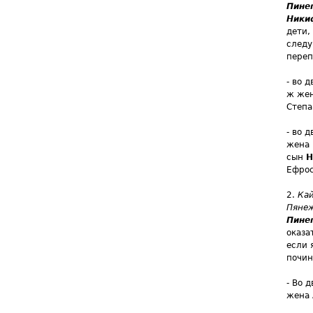
Пинег
Ники
дети,
следу
переп
- во 
ж жен
Степа
- во 
жена 
сын
Н
Ефрос
2.
Кай
Пянеж
Пинег
оказа
если 
почин
- Во 
жена 