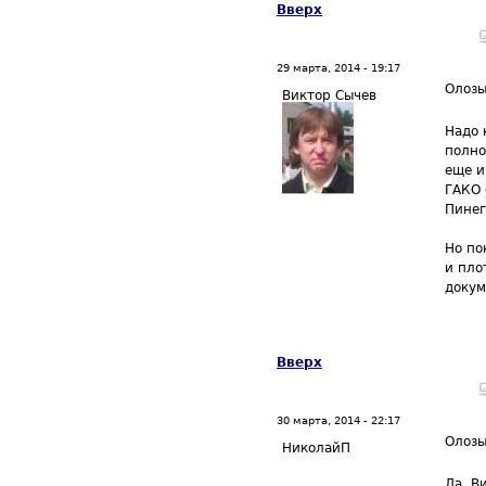
Вверх
29 марта, 2014 - 19:17
Олоз
Виктор Сычев
Надо 
полно
еще и
ГАКО 
Пинег
Но по
и пло
докум
Вверх
30 марта, 2014 - 22:17
Олоз
НиколайП
Да, В