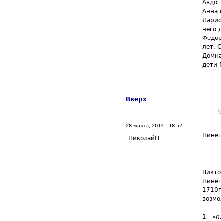
Авдот
Анна 
Ларио
него 
Федор
лет, 
Домна
дети 
Вверх
28 марта, 2014 - 18:57
Пине
НиколайП
Викто
Пинег
1710г
возмо
1
. «п