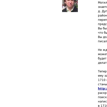
Могил
знает
д. Ду
район
переп
предс
Вы бы
что б
Вы до
писал
Не жд
может
будет
делат
Тепер
ему з
1710 
станы
http:
раскр
поиск
напис
в 171