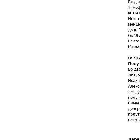
Во дв
Тимоф
Игнат
Игнат
менше
дочь 
(л.49
Григо
Марья
(
л.91
Полу
Во дв
лет
, 
Исак 
Алекс
лет, 
полуг
Симан
дочер
полут
него 
Дере