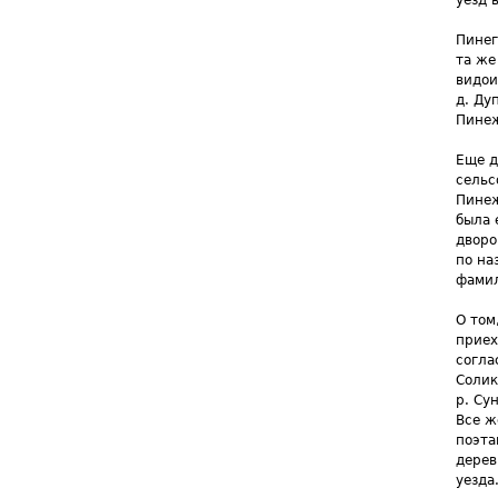
Пинег
та же
видои
д. Ду
Пине
Еще д
сельс
Пинеж
была 
дворо
по на
фамил
О том
приех
согла
Солик
р. Су
Все ж
поэта
дерев
уезда