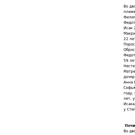
Во дв
племя
Фили
Федот
Исак 
Макри
22 ле
Порос
Оброс
Федот
59 ле
Несте
Матре
дочер
Анна 
Софья
году,
лет, 
Исака
у Сте
Почи
Во дв