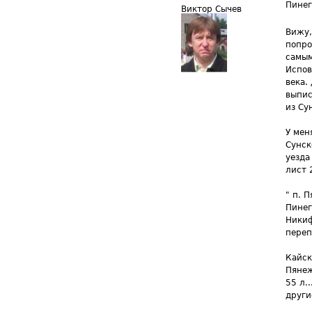
Пине
Виктор Сычев
Вижу,
попро
самым
Испов
века.
выпис
из Су
У мен
Сунск
уезда
лист 
" п. 
Пинег
Никиф
переп
Кайск
Пянеж
55 л.
други