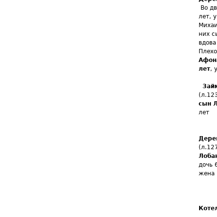
Во дв
лет, 
Михаи
них с
вдова
Плехо
Афона
лет
, 
Зай
(л.12
сын Л
лет
Дере
(л.12
Лобан
дочь 
жена 
Коте