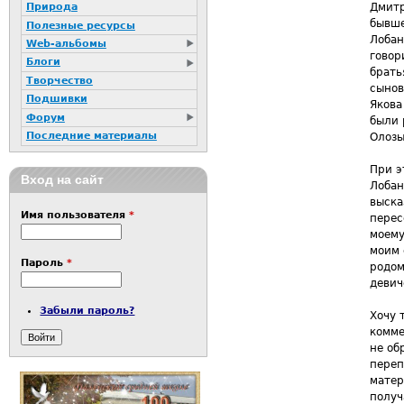
Дмитр
Природа
бывше
Полезные ресурсы
Лобан
Web-альбомы
говор
Блоги
брать
Творчество
сынов
Подшивки
Якова
Форум
были 
Последние материалы
Олозы
При э
Вход на сайт
Лобан
выска
Имя пользователя
*
перес
моему
моим 
Пароль
*
родом
девич
Забыли пароль?
Хочу 
комме
не об
переп
матер
получ