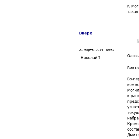
К Мог
такая
Вверх
21 марта, 2014 - 09:57
Олоз
НиколайП
Викто
Во-пе
комме
Могил
к ран
предс
узнат
текущ
набра
Кроме
соста
Дмитр