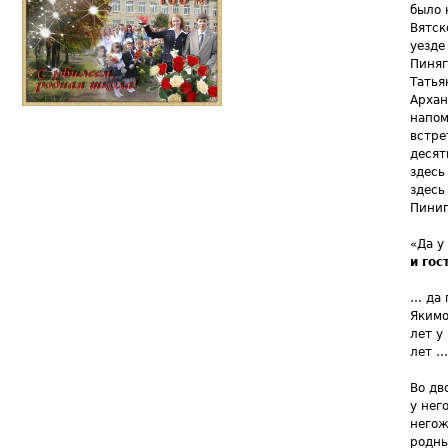
было 
Вятск
уезде
Пиняг
Татья
Архан
напо
встре
десят
здесь
здесь
Пиниг
«Да у
и гос
… да 
Якимо
лет у
лет …
Во дв
у нег
негож
родны