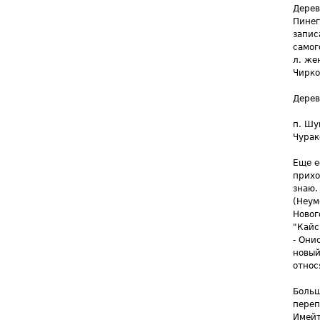
Дерев
Пинег
запис
самог
л. же
Чирко
Дерев
п. Шу
Чурак
Еще е
прихо
знаю.
(Неум
Новог
"Кайс
- Они
новый
относ
Больш
переп
Имейт