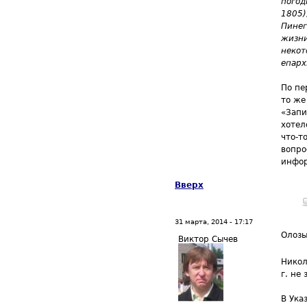
погод
1805)
Пинег
жизни
некот
епарх
По пе
то же
«Запи
хотел
что-т
вопро
инфор
Вверх
31 марта, 2014 - 17:17
Олоз
Виктор Сычев
Никол
г. не
В Ука