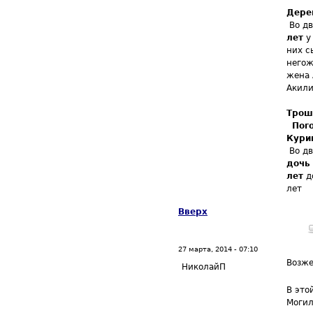
Дере
Во д
лет
у 
них с
негож
жена 
Акили
Трош
Пог
Кури
Во дв
дочь 
лет
д
лет
Вверх
27 марта, 2014 - 07:10
Возж
НиколайП
В это
Могил