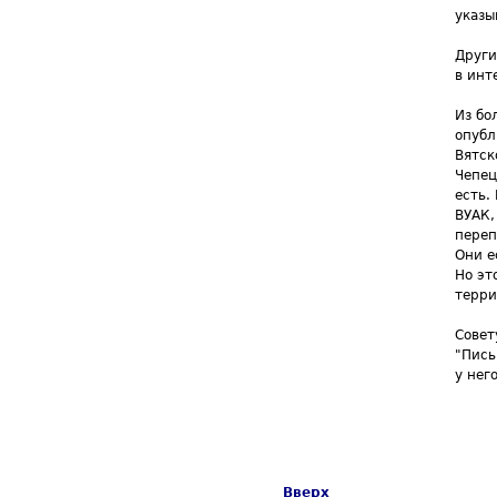
указы
Други
в инт
Из бо
опубл
Вятск
Чепец
есть.
ВУАК,
переп
Они е
Но эт
терри
Совет
"Пись
у нег
Вверх