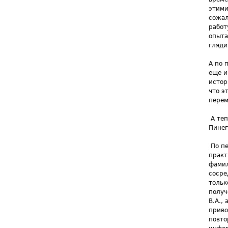
этими
сожал
работ
опыта
гляди
А по 
еще и
истор
что э
перем
А теп
Пинег
По пе
практ
фамил
сосре
тольк
получ
В.А.,
приво
повто