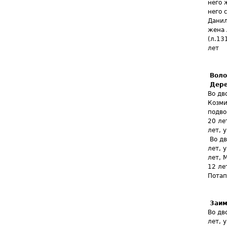
него 
него 
Данил
жена 
(л.13
лет
Воло
Дере
Во дв
Козми
подво
20 ле
лет, 
Во дв
лет, 
лет, 
12 ле
Потап
Заим
Во дв
лет, 