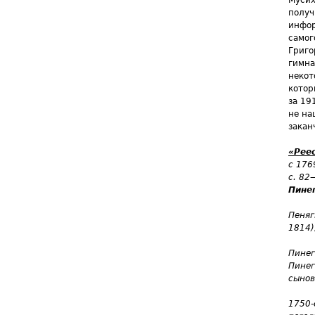
Мусих
получ
инфор
самог
Григо
гимна
некот
котор
за 19
не на
закан
«Рее
с 176
с. 82
Пине
Пеняг
1814)
Пинег
Пинег
сынов
1750-