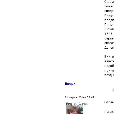
С дру
тоже 
сведе
Пинег
предп
Пинег
Возмо
1725г
церкв
оказа
Дупен
Викто
в инт
подоб
приме
поздн
Вверх
21 марта, 2014 - 12:46
Олоз
Виктор Сычев
Вы не