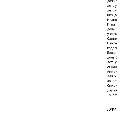
дочь 
лет, 
лет, 
них д
Ивано
Игнат
дочь 
у Игн
Санни
Панте
годов
Бздюл
дочь 
лет, 
Агрип
Анна 
лет х
45 ле
Спири
Дарья
15 ле
Дере