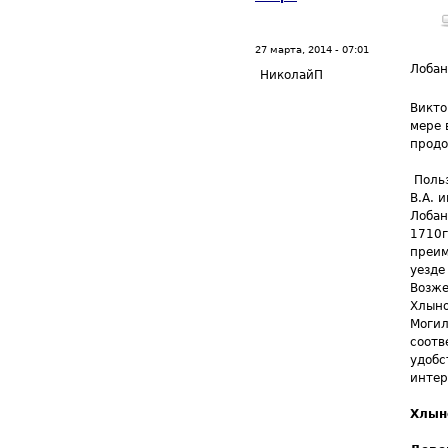
27 марта, 2014 - 07:01
Лоба
НиколайП
Викто
мере 
продо
Польз
В.А. 
Лобан
1710г
преим
уезде
Возже
Хлыно
Могил
соотв
удобс
инте
Хлын