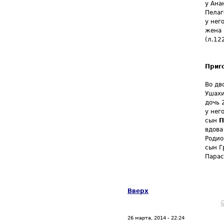
у Ана
Пелаг
у нег
жена 
(л.12
Приг
Во дв
Ушахи
дочь 
у нег
сын
П
вдова
Родио
сын Г
Парас
Вверх
26 марта, 2014 - 22:24