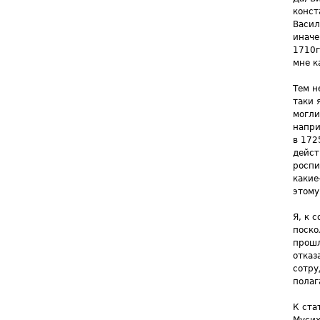
конст
Васил
иначе
1710г
мне к
Тем н
таки 
могли
напри
в 172
дейст
роспи
какие
этому
Я, к 
поско
прошл
отказ
сотру
полаг
К ста