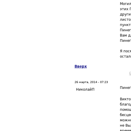
Могил
этих 
други
листо
пункт
Пинег
Вам д
Пинег
Я пос
остал
Вверх
26 марта, 2014 - 07:23
Пине
НиколайП
Викто
благо
помощ
бесце
можно
не Вы
време