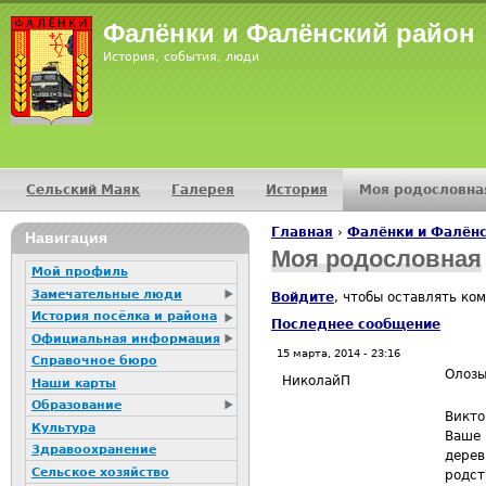
Jump
Фалёнки и Фалёнский район
История, события, люди
Сельский Маяк
Галерея
История
Моя родословна
Главное меню
Главная
›
Фалёнки и Фалёнс
16+
Навигация
Вы здесь
Моя родословная
Мой профиль
Замечательные люди
Войдите
, чтобы оставлять ко
История посёлка и района
Последнее сообщение
Официальная информация
15 марта, 2014 - 23:16
Справочное бюро
Олоз
НиколайП
Наши карты
Образование
Викто
Культура
Ваше 
Здравоохранение
дерев
Сельское хозяйство
родст