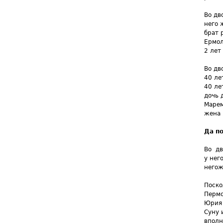
Во дв
него 
брат 
Ермол
2 лет
Во дв
40 ле
40 ле
дочь 
Марем
жена 
Да п
Во дв
у нег
негож
Поско
Пермс
Юрия 
Суну 
вполн