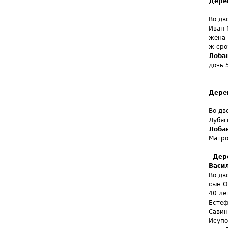
Дере
Во дв
Иван 
жена 
ж сро
Лобан
дочь 
Дере
Во дв
Лубяг
Лобан
Матро
Дер
Васи
Во дв
сын О
40 ле
Естеф
Савин
Исупо