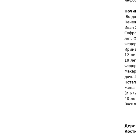
инфор
Почи
Во д
Пенеж
Иван 
Софро
лет, 
Федор
Ирина
12 ле
19 ле
Федор
Макар
дочь 
Потап
жена 
(л.67
40 ле
Васил
Дере
Кост