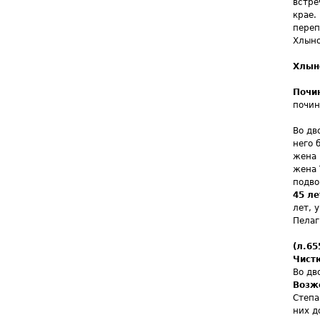
встре
крае.
переп
Хлыно
Хлын
Почи
почин
Во дв
него 
жена 
жена 
подв
45 ле
лет, 
Пелаг
(л.65
Чист
Во дв
Возж
Степа
них д