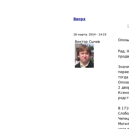
Вверх
16 марта, 2014 - 14:23
Олоз
Виктор Сычев
Рад, 
продв
Значи
перее
тогда
Олоза
2 дво
Ксено
родст
В 171
Слобо
Чепец
Могил
уезд 