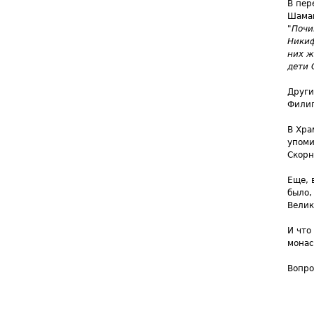
В пер
Шаман
"
Почи
Никиф
них ж
дети 
Други
Филип
В Хра
упоми
Скорн
Еще, 
было,
Велик
И что
монас
Вопро