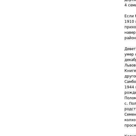
4 сем
Если 
1910 
прихо
навер
район
Девет
умер 
декаб
Львов
Книге
друго
Самбо
1944 
рожде
Полом
с. По
родст
Семен
колхо
просм