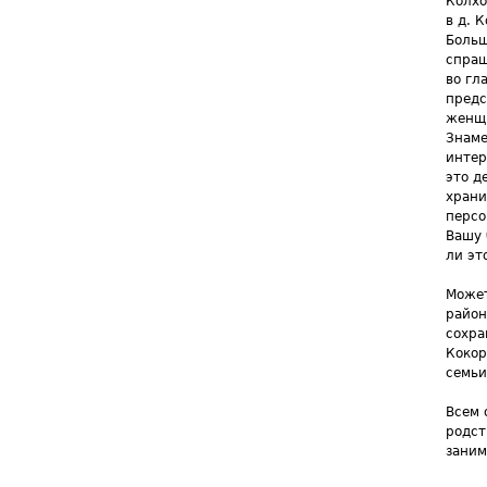
Колхо
в д. 
Больш
спраш
во гл
предс
женщи
Знаме
интер
это д
храни
персо
Вашу 
ли эт
Может
район
сохра
Кокор
семьи
Всем 
родст
заним