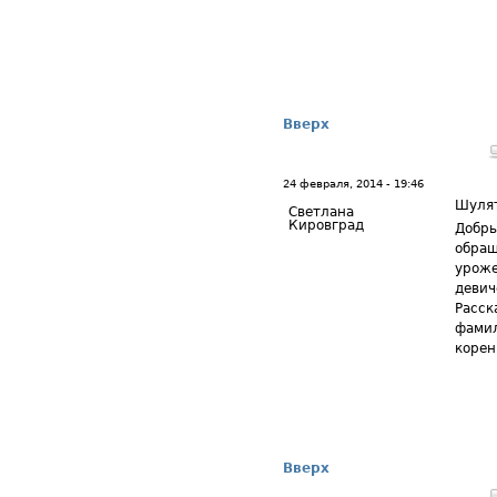
Вверх
24 февраля, 2014 - 19:46
Шуля
Светлана
Кировград
Добры
обращ
уроже
девич
Расск
фамил
корен
Вверх