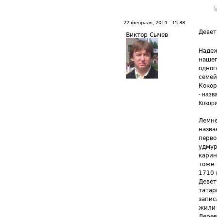
22 февраля, 2014 - 15:38
Девет
Виктор Сычев
Надеж
нашег
одног
семей
Кокор
- назв
Кокори
Лемне
назва
перво
удмур
карин
тоже 
1710 
Девет
татар
запис
жили 
Дерев