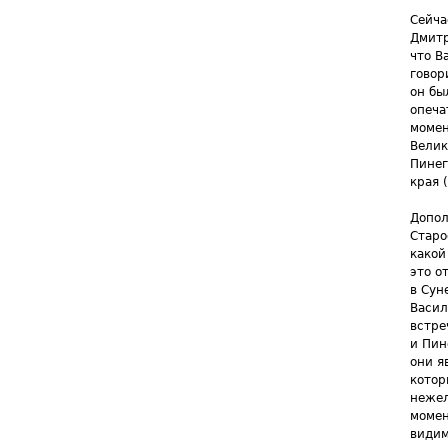
Сейча
Дмитр
что В
говор
он бы
опеча
момен
Велик
Пинег
края 
Допол
Старо
какой
это о
в Сун
Васил
встре
и Пин
они я
котор
нежел
момен
видим