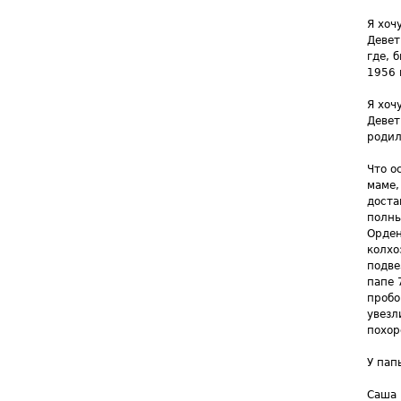
Я хоч
Девет
где, 
1956 
Я хоч
Девет
родил
Что о
маме,
доста
полны
Орден
колхо
подве
папе 
пробо
увезл
похор
У пап
Саша 