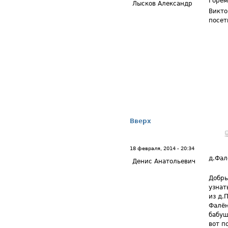
Горем
Лысков Александр
Викто
посет
Вверх
18 февраля, 2014 - 20:34
д.Фал
Денис Анатольевич
Добры
узнат
из д.
Фалён
бабуш
вот п