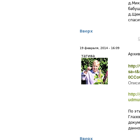
д.Мик
бабуш
д.Щек
спаси
Вверх
19 февраля, 2014 - 16:09
Архив
татива
http:
sa=t&
0CCoQ
Описи
http:/
udmur
По эт
Глазо
докум
данно
Вверх