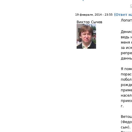
(Ответ н
19 февраля, 2014 - 23:55
Лопат
Виктор Сычев
Денис
ведь 
меня 
за ис
репре
данны
Я пом
порас
побол
рожде
приме
насел
приез
г.
Ветош
(Федо
сын).