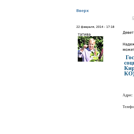
Вверх
22 февраля, 2014 - 17:18
Девет
татива
Надеж
может
Го
соц
Кир
КО
Адрес:
Телефо