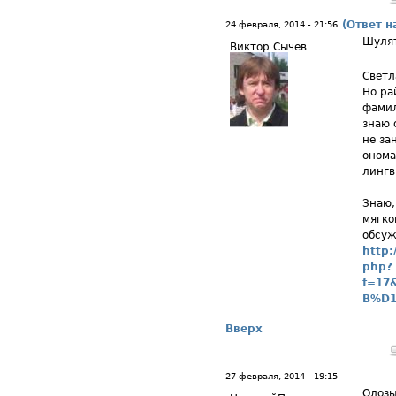
(Ответ н
24 февраля, 2014 - 21:56
Шуля
Виктор Сычев
Светл
Но ра
фамил
знаю 
не за
онома
лингв
Знаю,
мягко
обсуж
http:
php?
f=17
B%D
Вверх
27 февраля, 2014 - 19:15
Олоз