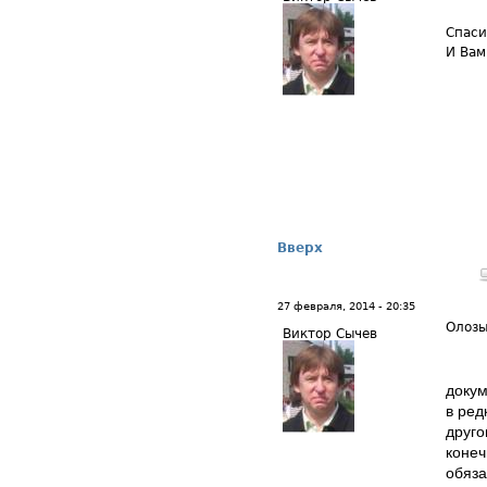
Спаси
И Вам
Вверх
27 февраля, 2014 - 20:35
Олоз
Виктор Сычев
докум
в ред
друго
конеч
обяза