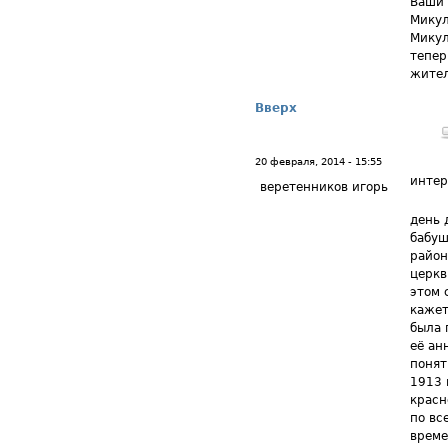
Ваши 
Микул
Микул
тепер
жител
Вверх
20 февраля, 2014 - 15:55
интер
веретенников игорь
день 
бабуш
район
церкв
этом 
кажет
была 
её ан
понят
1913 
красн
по вс
време