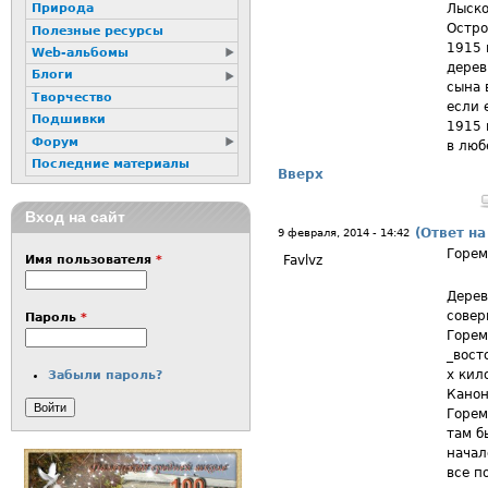
Лыско
Природа
Остро
Полезные ресурсы
1915 
Web-альбомы
дерев
Блоги
сына 
Творчество
если 
Подшивки
1915 
Форум
в люб
Последние материалы
Вверх
Вход на сайт
(Ответ на
9 февраля, 2014 - 14:42
Горем
Favlvz
Имя пользователя
*
Дерев
совер
Пароль
*
Горем
_вост
х кил
Забыли пароль?
Канон
Горем
там б
начал
все п