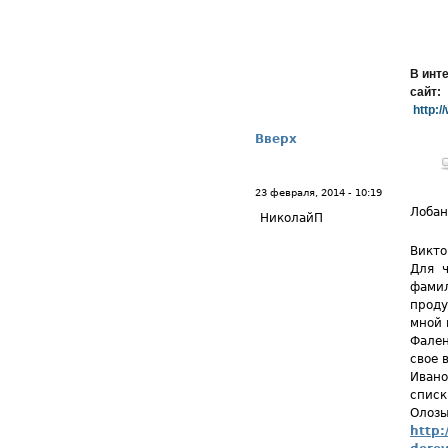
В инт
сайт:
http:/
Вверх
23 февраля, 2014 - 10:19
Лобан
НиколайП
Викто
Для ч
фамил
проду
мной 
Фален
свое 
Ивано
списк
Олозы
http: