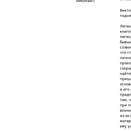
НиколайП
Викто
подня
Леген
книги
леген
бывши
созво
что с
лично
произ
сокра
найти
пришл
основ
и его
предп
тем, 
при п
возни
из-за
матер
ему у