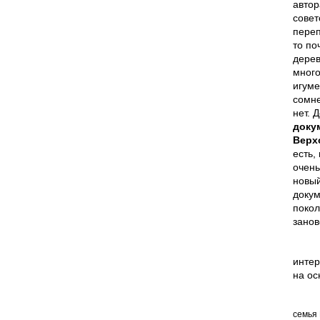
автор
совет
переп
то по
дерев
много
игуме
сомне
нет. 
доку
Верх
есть,
очень
новый
докум
покол
занов
интер
на ос
семья 