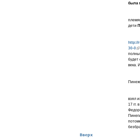
была 
племя
дети
П
http:/
30-0
полны
будет 
века. 
Пинеж
взял и
17 гг.
Федор
Пинеги
потомк
безбра
Вверх