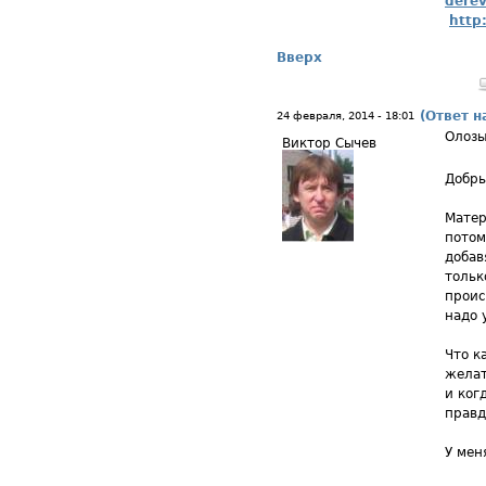
derev
http
Вверх
(Ответ н
24 февраля, 2014 - 18:01
Олоз
Виктор Сычев
Добры
Матер
потом
добав
тольк
проис
надо 
Что к
желат
и ког
правд
У мен