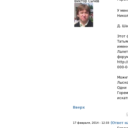
Виктор Сычев
У мен
Никол
Д. Ша
Этот 
Татья
именн
Лалет
форум
http:
000-0
Может
Лыско
Одни 
Горем
искат
Вверх
(Ответ н
17 февраля, 2014 - 12:33