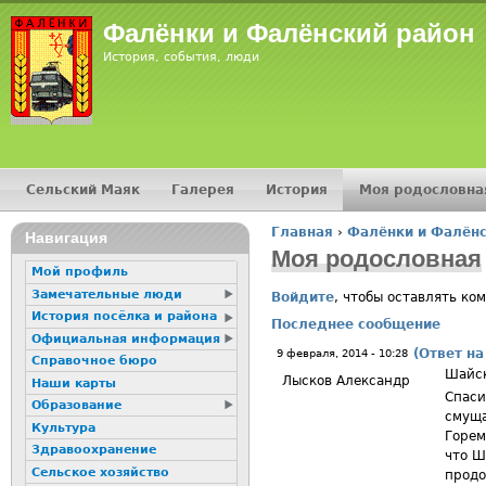
Jump
Фалёнки и Фалёнский район
История, события, люди
Сельский Маяк
Галерея
История
Моя родословна
Главное меню
Главная
›
Фалёнки и Фалёнс
16+
Навигация
Вы здесь
Моя родословная
Мой профиль
Замечательные люди
Войдите
, чтобы оставлять ко
История посёлка и района
Последнее сообщение
Официальная информация
(Ответ на
9 февраля, 2014 - 10:28
Справочное бюро
Шайск
Лысков Александр
Наши карты
Спаси
Образование
смуща
Культура
Горем
Здравоохранение
что Ш
Сельское хозяйство
продо