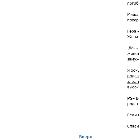
погиб
Миша 
похор
Гера 
Жена 
Дочь 
живет
замуж
Я хоч
родсв
злост
высо
PS
– В
родст
Если 
Спаси
Вверх