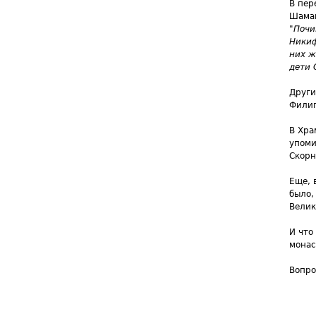
В пер
Шаман
"
Почи
Никиф
них ж
дети 
Други
Филип
В Хра
упоми
Скорн
Еще, 
было,
Велик
И что
монас
Вопро