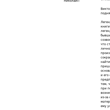
НиколайП
Викто
подня
Леген
книги
леген
бывши
созво
что с
лично
произ
сокра
найти
пришл
основ
и его
предп
тем, 
при п
возни
из-за
матер
ему у