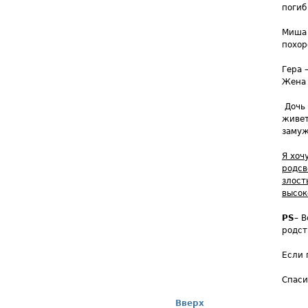
погиб
Миша 
похор
Гера 
Жена 
Дочь 
живет
замуж
Я хоч
родсв
злост
высо
PS
– В
родст
Если 
Спаси
Вверх