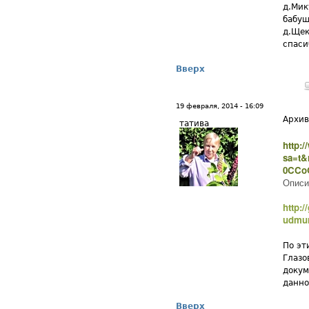
д.Мик
бабуш
д.Щек
спаси
Вверх
19 февраля, 2014 - 16:09
Архив
татива
http:
sa=t&
0CCoQ
Описи
http:/
udmur
По эт
Глазо
докум
данно
Вверх