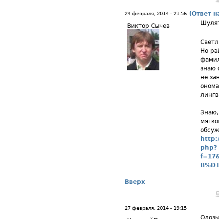
(Ответ н
24 февраля, 2014 - 21:56
Шуля
Виктор Сычев
Светл
Но ра
фамил
знаю 
не за
онома
лингв
Знаю,
мягко
обсуж
http:
php?
f=17
B%D
Вверх
27 февраля, 2014 - 19:15
Олоз