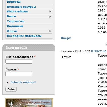
Лыско
Природа
Остро
Полезные ресурсы
1915 
Web-альбомы
дерев
Блоги
сына 
Творчество
если 
Подшивки
1915 
Форум
в люб
Последние материалы
Вверх
Вход на сайт
(Ответ на
9 февраля, 2014 - 14:42
Горем
Favlvz
Имя пользователя
*
Дерев
совер
Пароль
*
Горем
_вост
х кил
Забыли пароль?
Канон
Горем
там б
начал
все п