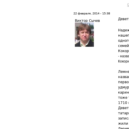
22 февраля, 2014 - 15:38
Девет
Виктор Сычев
Надеж
нашег
одног
семей
Кокор
- назв
Кокори
Лемне
назва
перво
удмур
карин
тоже 
1710 
Девет
татар
запис
жили 
Дерев