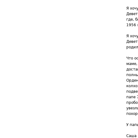
Я хоч
Девет
где, 
1956 
Я хоч
Девет
родил
Что о
маме,
доста
полны
Орден
колхо
подве
папе 
пробо
увезл
похор
У пап
Саша 