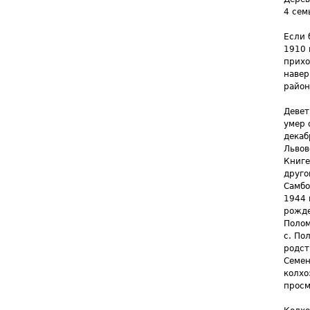
4 сем
Если 
1910 
прихо
навер
район
Девет
умер 
декаб
Львов
Книге
друго
Самбо
1944 
рожде
Полом
с. По
родст
Семен
колхо
просм