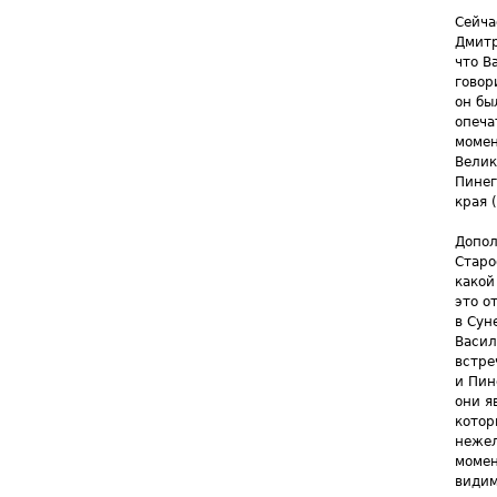
Сейча
Дмитр
что В
говор
он бы
опеча
момен
Велик
Пинег
края 
Допол
Старо
какой
это о
в Сун
Васил
встре
и Пин
они я
котор
нежел
момен
видим