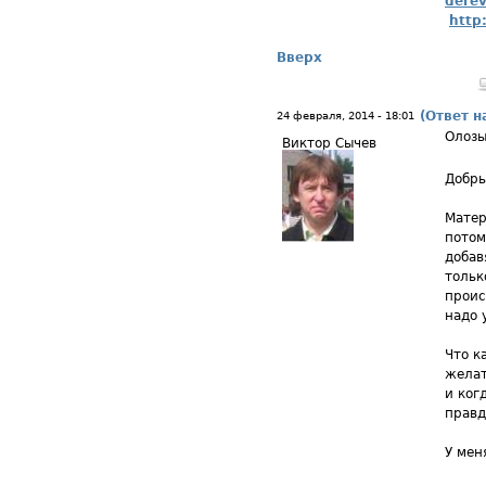
derev
http
Вверх
(Ответ н
24 февраля, 2014 - 18:01
Олоз
Виктор Сычев
Добры
Матер
потом
добав
тольк
проис
надо 
Что к
желат
и ког
правд
У мен