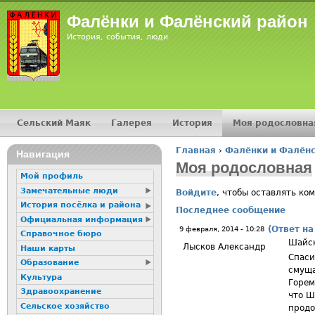
Jump
Фалёнки и Фалёнский район
История, события, люди
Сельский Маяк
Галерея
История
Моя родословна
Главное меню
Главная
›
Фалёнки и Фалёнс
16+
Навигация
Вы здесь
Моя родословная
Мой профиль
Замечательные люди
Войдите
, чтобы оставлять ко
История посёлка и района
Последнее сообщение
Официальная информация
(Ответ на
9 февраля, 2014 - 10:28
Справочное бюро
Шайск
Лысков Александр
Наши карты
Спаси
Образование
смуща
Культура
Горем
Здравоохранение
что Ш
Сельское хозяйство
продо