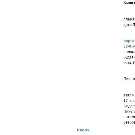
была 
племя
дети
П
http:/
30-0
полны
будет 
века. 
Пинеж
взял и
17 гг.
Федор
Пинеги
потомк
безбра
Вверх