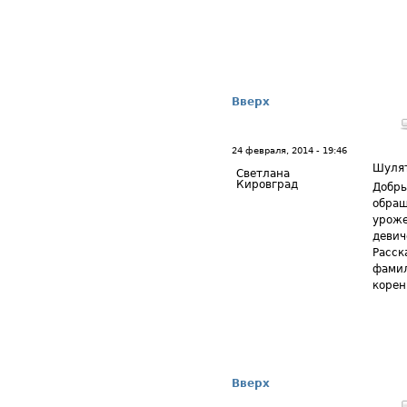
Вверх
24 февраля, 2014 - 19:46
Шуля
Светлана
Кировград
Добры
обращ
уроже
девич
Расск
фамил
корен
Вверх