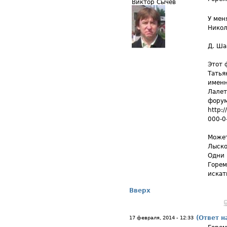
Виктор Сычев
У мен
Никол
Д. Ша
Этот 
Татья
именн
Лалет
форум
http:
000-0
Может
Лыско
Одни 
Горем
искат
Вверх
(Ответ н
17 февраля, 2014 - 12:33