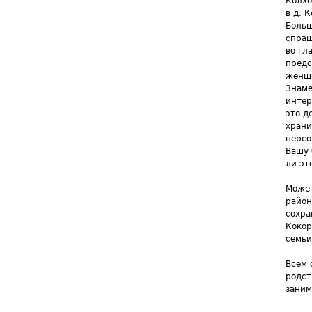
Колхо
в д. 
Больш
спраш
во гл
предс
женщи
Знаме
интер
это д
храни
персо
Вашу 
ли эт
Может
район
сохра
Кокор
семьи
Всем 
родст
заним