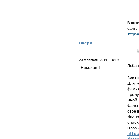
В инт
сайт:
http:/
Вверх
23 февраля, 2014 - 10:19
Лобан
НиколайП
Викто
Для ч
фамил
проду
мной 
Фален
свое 
Ивано
списк
Олозы
http: