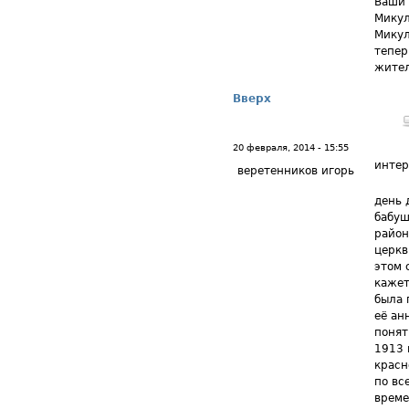
Ваши 
Микул
Микул
тепер
жител
Вверх
20 февраля, 2014 - 15:55
интер
веретенников игорь
день 
бабуш
район
церкв
этом 
кажет
была 
её ан
понят
1913 
красн
по вс
време