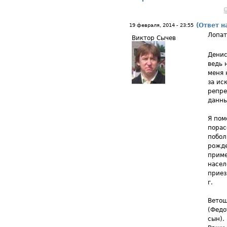
(Ответ н
19 февраля, 2014 - 23:55
Лопат
Виктор Сычев
Денис
ведь 
меня 
за ис
репре
данны
Я пом
порас
побол
рожде
приме
насел
приез
г.
Ветош
(Федо
сын).