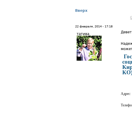
Вверх
22 февраля, 2014 - 17:18
Девет
татива
Надеж
может
Го
соц
Кир
КО
Адрес:
Телефо