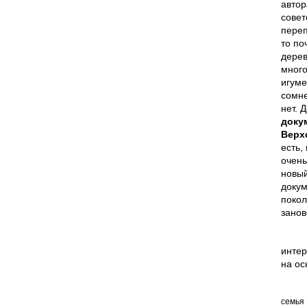
автор
совет
переп
то по
дерев
много
игуме
сомне
нет. 
доку
Верх
есть,
очень
новый
докум
покол
занов
интер
на ос
семья 