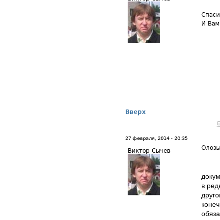
Спаси
И Вам
Вверх
27 февраля, 2014 - 20:35
Олоз
Виктор Сычев
докум
в ред
друго
конеч
обяза