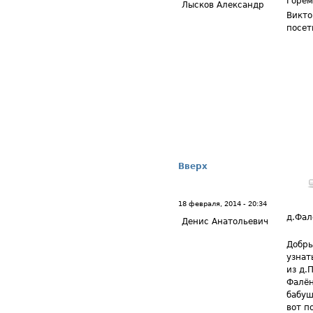
Горем
Лысков Александр
Викто
посет
Вверх
18 февраля, 2014 - 20:34
д.Фал
Денис Анатольевич
Добры
узнат
из д.
Фалён
бабуш
вот п