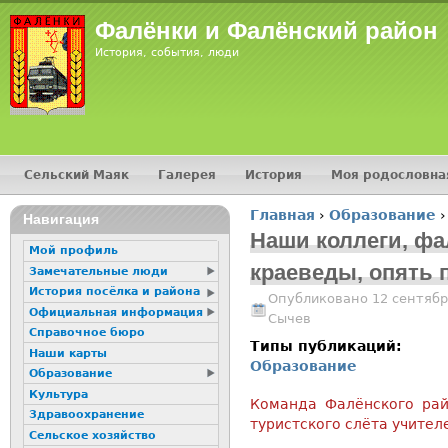
Jump
Фалёнки и Фалёнский район
История, события, люди
Сельский Маяк
Галерея
История
Моя родословна
Главное меню
Главная
›
Образование
›
16+
Навигация
Вы здесь
Наши коллеги, фа
Мой профиль
краеведы, опять 
Замечательные люди
История посёлка и района
Опубликовано 12 сентябр
Официальная информация
Сычев
Справочное бюро
Типы публикаций:
Наши карты
Образование
Образование
Культура
Команда Фалёнского рай
Здравоохранение
туристского слёта учител
Сельское хозяйство