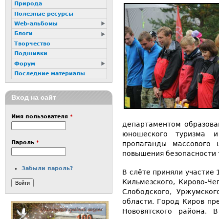
Природа
Полезные ресурсы
Web-альбомы
Блоги
Творчество
Подшивки
Форум
Последние материалы
Вход на сайт
Имя пользователя
*
департаментом образова
юношеского туризма и
Пароль
*
пропаганды массового 
повышения безопасности 
Забыли пароль?
В слёте приняли участие 
Кильмезского, Кирово-Че
Слободского, Уржумског
области. Город Киров пр
Нововятского района. 