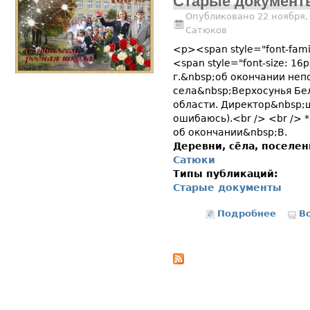
Старые документ
Опубликовано 22 ноября,
Сатюков
<p><span style="font-fami
<span style="font-size: 1
г.&nbsp;об окончании не
села&nbsp;Верхосунья Бе
области. Директор&nbsp;ш
ошибаюсь).<br /> <br /> 
об окончании&nbsp;В.
Деревни, сёла, поселе
Сатюки
Типы публикаций:
Старые документы
Подробнее
о Стар
В