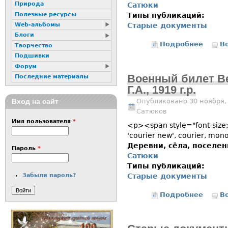
Природа
Сатюки
Полезные ресурсы
Типы публикаций:
Web-альбомы
Старые документы
Блоги
Подробнее
о Позд
В
Творчество
Подшивки
Форум
Военный билет В
Последние материалы
Г.А., 1919 г.р.
Опубликовано 30 ноября,
Вход на сайт
Сатюков
Имя пользователя
*
<p><span style="font-size:
'courier new', courier, m
Деревни, сёла, поселе
Пароль
*
Сатюки
Типы публикаций:
Старые документы
Забыли пароль?
Подробнее
о Военн
В