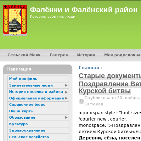
Jump
Фалёнки и Фалёнский район
История, события, люди
Сельский Маяк
Галерея
История
Моя родословна
Главное меню
Главная
›
16+
Навигация
Вы здесь
Старые документ
Мой профиль
Поздравление Вет
Замечательные люди
Курской битвы
История посёлка и района
Опубликовано 30 ноября,
Официальная информация
Сатюков
Справочное бюро
Наши карты
<p><span style="font-size:
Образование
'courier new', courier,
Культура
monospace;">Поздравлени
Здравоохранение
летием Курской битвы</
Сельское хозяйство
Деревни, сёла, поселе