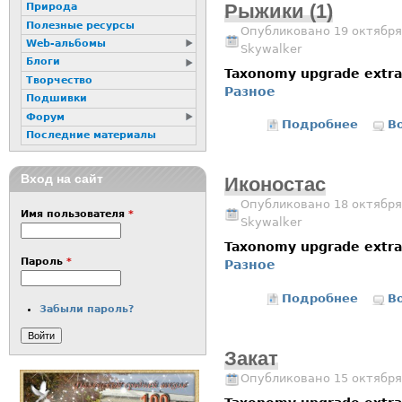
Рыжики (1)
Природа
Полезные ресурсы
Опубликовано 19 октября
Web-альбомы
Skywalker
Блоги
Taxonomy upgrade extr
Творчество
Разное
Подшивки
Форум
Подробнее
о Рыжи
В
Последние материалы
Вход на сайт
Иконостас
Опубликовано 18 октября
Имя пользователя
*
Skywalker
Taxonomy upgrade extr
Пароль
*
Разное
Подробнее
о Икон
В
Забыли пароль?
Закат
Опубликовано 15 октября