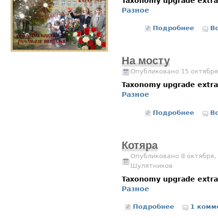
Taxonomy upgrade extr
Разное
Подробнее
о Закат
В
На мосту
Опубликовано 15 октября
Taxonomy upgrade extr
Разное
Подробнее
о На мо
В
Котяра
Опубликовано 8 октября, 
Шулятников
Taxonomy upgrade extr
Разное
Подробнее
о Котяра
1 комм