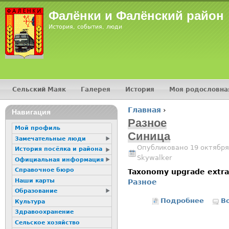
Jump
Фалёнки и Фалёнский район
История, события, люди
Сельский Маяк
Галерея
История
Моя родословна
Главное меню
Главная
›
16+
Навигация
Вы здесь
Разное
Мой профиль
Синица
Замечательные люди
Опубликовано 19 октября
История посёлка и района
Skywalker
Официальная информация
Справочное бюро
Taxonomy upgrade extr
Наши карты
Разное
Образование
Подробнее
о Сини
В
Культура
Здравоохранение
Сельское хозяйство