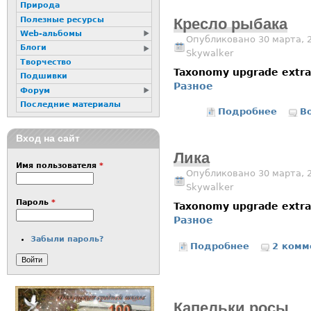
Природа
Полезные ресурсы
Кресло рыбака
Web-альбомы
Опубликовано 30 марта, 
Блоги
Skywalker
Творчество
Taxonomy upgrade extr
Подшивки
Разное
Форум
Последние материалы
Подробнее
о Крес
В
Вход на сайт
Лика
Имя пользователя
*
Опубликовано 30 марта, 
Skywalker
Пароль
*
Taxonomy upgrade extr
Разное
Забыли пароль?
Подробнее
о Лика
2 комм
Капельки росы