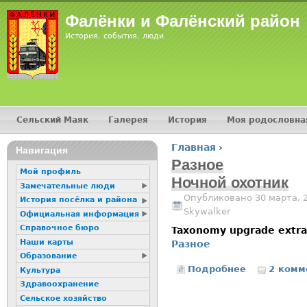
Jump
Фалёнки и Фалёнский район
История, события, люди
Сельский Маяк
Галерея
История
Моя родословна
Главное меню
Главная
›
16+
Навигация
Вы здесь
Разное
Мой профиль
Ночной охотник
Замечательные люди
Опубликовано 30 марта, 
История посёлка и района
Skywalker
Официальная информация
Справочное бюро
Taxonomy upgrade extr
Наши карты
Разное
Образование
Подробнее
о Ночной охо
2 комм
Культура
Здравоохранение
Сельское хозяйство