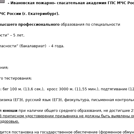
- Ивановская пожарно- спасательная академия ГПС МЧС Рос
ЧС России (г. Екатеринбург).
высшего
профессионального
образования по специальности
ти” – 5 лет,
сности” (бакалавриат) - 4 года.
ния;
о тестирования;
бег 100 м. (13,6 сек.), кросс 3000 м. (11,55 мин.), подтягивание (12
физика (ЕГЭ), русский язык (ЕГЭ), физкультура, письменная контроль
ся
юноши
при наличии общего среднего образования, не достигшие 25
В приписном удостоверении призывника не должны быть выявлены о
 здоровью.
дится постановка на государственное обеспечение (форменное обму