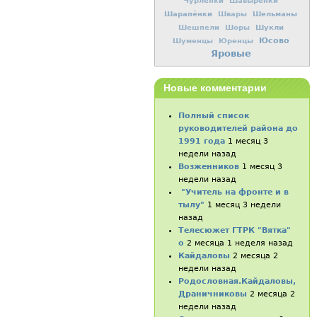
Чурленки
Шавырёнки
Шарапёнки
Шельманы
Швары
Шукли
Шешпели
Шоры
Юсово
Шуменцы
Юренцы
Яровые
Новые комментарии
Полный список
руководителей района до
1991 года
1 месяц 3
недели назад
Возженников
1 месяц 3
недели назад
"Учитель на фронте и в
тылу"
1 месяц 3 недели
назад
Телесюжет ГТРК "Вятка"
о
2 месяца 1 неделя назад
Кайдаловы
2 месяца 2
недели назад
Родословная.Кайдаловы,
Драничниковы
2 месяца 2
недели назад