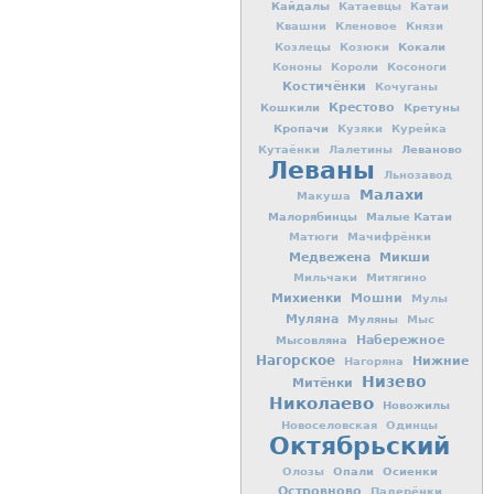
Кайдалы
Катаевцы
Катаи
Квашни
Кленовое
Князи
Кокали
Козлецы
Козюки
Кононы
Короли
Косоноги
Костичёнки
Кочуганы
Кошкили
Крестово
Кретуны
Кропачи
Кузяки
Курейка
Леваново
Кутаёнки
Лалетины
Леваны
Льнозавод
Малахи
Макуша
Малорябинцы
Малые Катаи
Матюги
Мачифрёнки
Медвежена
Микши
Мильчаки
Митягино
Михиенки
Мошни
Мулы
Муляна
Муляны
Мыс
Мысовляна
Набережное
Нагорское
Нижние
Нагоряна
Низево
Митёнки
Николаево
Новожилы
Новоселовская
Одинцы
Октябрьский
Опали
Осиенки
Олозы
Островново
Падерёнки