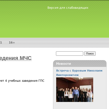
Версия для слабовидящих
1
16+
Поиск
ведения МЧС
Форма поиска
Новости
Встреча с Буровым Николаем
Викторовичем
ет 4 учебных заведения ГПС