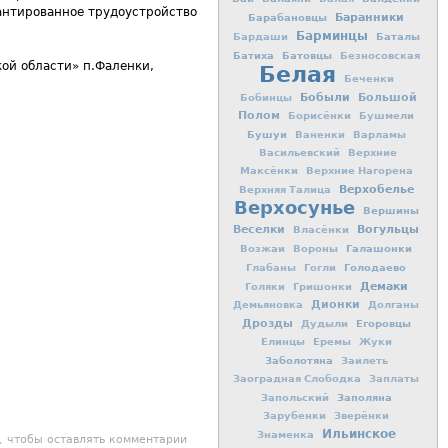
рантированное трудоустройство
Баранники
Барабановцы
Барминцы
Баталы
Бардаши
Батиха
Батовцы
Безносовская
ой области» п.Фаленки,
Белая
Беченки
Бобыли
Большой
Бобинцы
Полом
Борисёнки
Бушмели
Бушуи
Ваненки
Варламы
Васильевский
Верхние
Максёнки
Верхние Нагорена
Верхобелье
Верхняя Талица
Верхосунье
Вершины
Вогульцы
Веселки
Власёнки
Галашонки
Возжаи
Вороны
Голодаево
Глабаны
Гогли
Демаки
Голяки
Гришонки
Дионки
Демьяновка
Долганы
Дрозды
Егоровцы
Дудыли
Елинцы
Еремы
Жуки
Заболотяна
Заилеть
Заоградная Слободка
Заплаты
Заполяна
Запольский
Зарубенки
Зверёнки
Ильинское
Знаменка
, чтобы оставлять комментарии