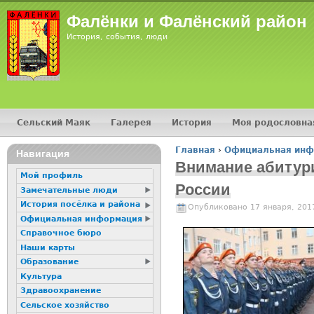
Фалёнки и Фалёнский район
История, события, люди
Сельский Маяк
Галерея
История
Моя родословна
Главное меню
Главная
›
Официальная ин
Навигация
Вы здесь
Внимание абитури
Мой профиль
России
Замечательные люди
История посёлка и района
Опубликовано 17 января, 201
Официальная информация
Справочное бюро
Наши карты
Образование
Культура
Здравоохранение
Сельское хозяйство