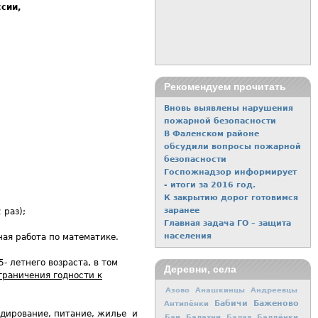
сии,
Рекомендуем прочитать
Вновь выявлены нарушения
пожарной безопасности
В Фаленском районе
обсудили вопросы пожарной
безопасности
Госпожнадзор информирует
- итоги за 2016 год.
К закрытию дорог готовимся
заранее
 раз);
Главная задача ГО – защита
населения
ная работа по математике.
- летнего возраста, в том
Деревни, села
граничения годности к
Азово
Анашкинцы
Андреевцы
Баженово
Антипёнки
Бабичи
ндирование, питание, жилье и
Баи
Балахни
Балдёнки
Балая