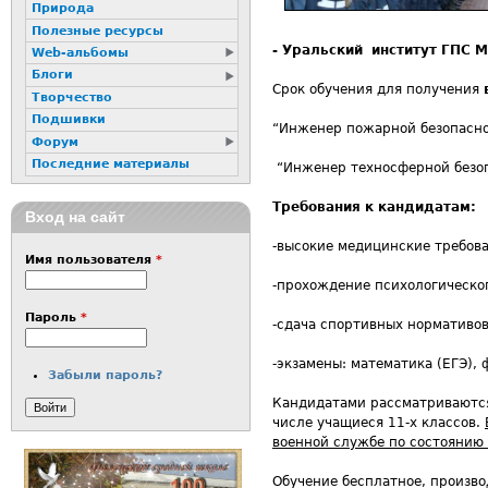
Природа
Полезные ресурсы
- Уральский институт ГПС М
Web-альбомы
Блоги
Срок обучения для получения
Творчество
Подшивки
“Инженер пожарной безопаснос
Форум
Последние материалы
“Инженер техносферной безопа
Требования к кандидатам:
Вход на сайт
-высокие медицинские требова
Имя пользователя
*
-прохождение психологическог
Пароль
*
-сдача спортивных нормативов: 
-экзамены: математика (ЕГЭ), 
Забыли пароль?
Кандидатами рассматривают
числе учащиеся 11-х классов.
военной службе по состоянию
Обучение бесплатное, произво