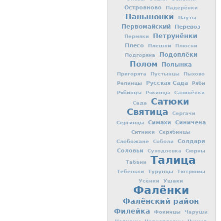
Островново
Падерёнки
Паньшонки
Пауты
Первомайский
Перевоз
Петрунёнки
Пермяки
Плесо
Плешки
Плюсни
Подоплёки
Подгоряна
Полом
Полынка
Пригорята
Пустынцы
Пыхово
Репинцы
Русская Сада
Ряби
Рябинцы
Рякинцы
Савинёнки
Сатюки
Сада
Святица
Сергачи
Симахи
Синичена
Сергинцы
Ситники
Скрябинцы
Слобожане
Солдари
Соболи
Соловьи
Сюрны
Суходоевка
Талица
Табани
Турунцы
Тютрюмы
Тебеньки
Ушаки
Усёнки
Фалёнки
Фалёнский район
Филейка
Фокинцы
Чаруши