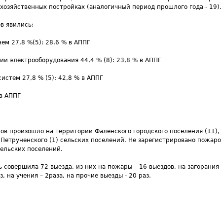
хозяйственных постройках (аналогичный период прошлого года - 19)
в явились:
ем 27,8 %(5): 28,6 % в АППГ
и электрооборудования 44,4 % (8): 23,8 % в АППГ
истем 27,8 % (5): 42,8 % в АППГ
 в АППГ
в произошло на территории Фаленского городского поселения (11),
), Петруненского (1) сельских поселений. Не зарегистрировано пожар
сельских поселений.
ь совершила 72 выезда, из них на пожары – 16 выездов, на загорания
з, на учения – 2раза, на прочие выезды - 20 раз.