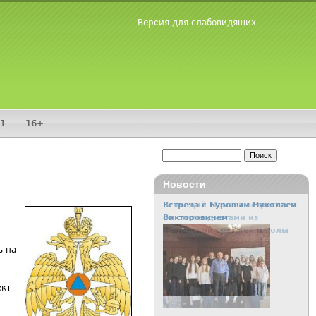
Версия для слабовидящих
1
16+
Поиск
Форма поиска
Новости
Встреча с Буровым Николаем
Викторовичем
ь на
ект