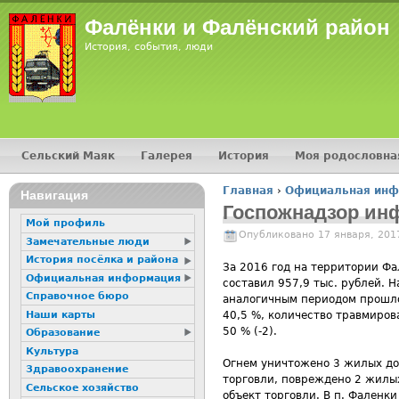
Фалёнки и Фалёнский район
История, события, люди
Сельский Маяк
Галерея
История
Моя родословна
Главное меню
Главная
›
Официальная ин
Навигация
Вы здесь
Госпожнадзор инфо
Мой профиль
Опубликовано 17 января, 201
Замечательные люди
История посёлка и района
За 2016 год на территории Фа
Официальная информация
составил 957,9 тыс. рублей. Н
Справочное бюро
аналогичным периодом прошло
Наши карты
40,5 %, количество травмиров
50 % (-2).
Образование
Культура
Огнем уничтожено 3 жилых дом
Здравоохранение
торговли, повреждено 2 жилых
Сельское хозяйство
объект торговли. В п. Фаленк