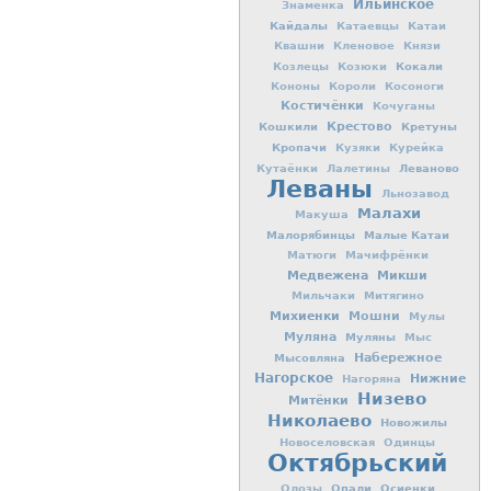
Ильинское
Знаменка
Кайдалы
Катаевцы
Катаи
Квашни
Кленовое
Князи
Кокали
Козлецы
Козюки
Кононы
Короли
Косоноги
Костичёнки
Кочуганы
Кошкили
Крестово
Кретуны
Кропачи
Кузяки
Курейка
Леваново
Кутаёнки
Лалетины
Леваны
Льнозавод
Малахи
Макуша
Малорябинцы
Малые Катаи
Матюги
Мачифрёнки
Медвежена
Микши
Мильчаки
Митягино
Михиенки
Мошни
Мулы
Муляна
Муляны
Мыс
Мысовляна
Набережное
Нагорское
Нижние
Нагоряна
Низево
Митёнки
Николаево
Новожилы
Новоселовская
Одинцы
Октябрьский
Опали
Осиенки
Олозы