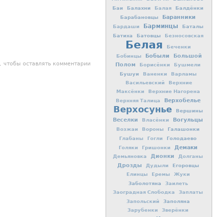
Баи
Балахни
Балдёнки
Балая
Баранники
Барабановцы
Барминцы
Баталы
Бардаши
Батиха
Батовцы
Безносовская
Белая
Беченки
Бобыли
Большой
Бобинцы
, чтобы оставлять комментарии
Полом
Борисёнки
Бушмели
Бушуи
Ваненки
Варламы
Васильевский
Верхние
Максёнки
Верхние Нагорена
Верхобелье
Верхняя Талица
Верхосунье
Вершины
Вогульцы
Веселки
Власёнки
Галашонки
Возжаи
Вороны
Голодаево
Глабаны
Гогли
Демаки
Голяки
Гришонки
Дионки
Демьяновка
Долганы
Дрозды
Егоровцы
Дудыли
Елинцы
Еремы
Жуки
Заболотяна
Заилеть
Заоградная Слободка
Заплаты
Заполяна
Запольский
Зарубенки
Зверёнки