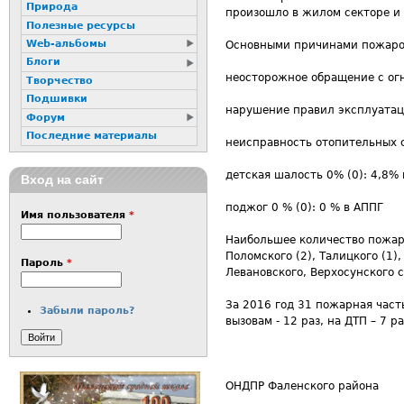
Природа
произошло в жилом секторе и 
Полезные ресурсы
Web-альбомы
Основными причинами пожаро
Блоги
неосторожное обращение с огн
Творчество
Подшивки
нарушение правил эксплуатаци
Форум
Последние материалы
неисправность отопительных с
детская шалость 0% (0): 4,8%
Вход на сайт
поджог 0 % (0): 0 % в АППГ
Имя пользователя
*
Наибольшее количество пожаро
Поломского (2), Талицкого (1
Пароль
*
Левановского, Верхосунского 
За 2016 год 31 пожарная част
Забыли пароль?
вызовам - 12 раз, на ДТП – 7 ра
ОНДПР Фаленского района