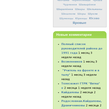
Чепчаны
Чукша
Черноплевцы
Чурленки
Шавырёнки
Шарапёнки
Шельманы
Швары
Шукли
Шешпели
Шоры
Юсово
Шуменцы
Юренцы
Яровые
Новые комментарии
Полный список
руководителей района до
1991 года
1 месяц 3
недели назад
Возженников
1 месяц 3
недели назад
"Учитель на фронте и в
тылу"
1 месяц 3 недели
назад
Телесюжет ГТРК "Вятка"
о
2 месяца 1 неделя назад
Кайдаловы
2 месяца 2
недели назад
Родословная.Кайдаловы,
Драничниковы
2 месяца 2