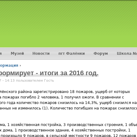
Jump to navigation
я
Музей
Новости
пгт Фалёнки
Форум
Школа №
формация
›
рмирует - итоги за 2016 год.
7 - 14:13 пользователем
Гость
лёнского района зарегистрировано 18 пожаров, ущерб от которых
а пожарах погибло 2 человека, 1 получил ожоги. В сравнении с
го года количество пожаров снизилось на 14,3%, ущерб снизился на
анных не изменилось (1). Количество погибших на пожарах снизилос
а, 1 хозяйственная постройка, 3 производственных строения, 1 объ
 дома, 1 производственное здание, 4 хозяйственных постройки, 1
и произошло 9 пожаров, в сельской местности 9 пожаров. 12 пожаров