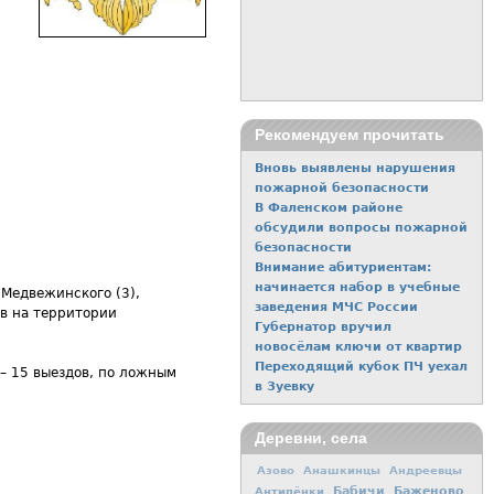
.
Рекомендуем прочитать
Вновь выявлены нарушения
пожарной безопасности
В Фаленском районе
обсудили вопросы пожарной
безопасности
Внимание абитуриентам:
начинается набор в учебные
 Медвежинского (3),
заведения МЧС России
ов на территории
Губернатор вручил
новосёлам ключи от квартир
Переходящий кубок ПЧ уехал
 – 15 выездов, по ложным
в Зуевку
Деревни, села
Азово
Анашкинцы
Андреевцы
Баженово
Антипёнки
Бабичи