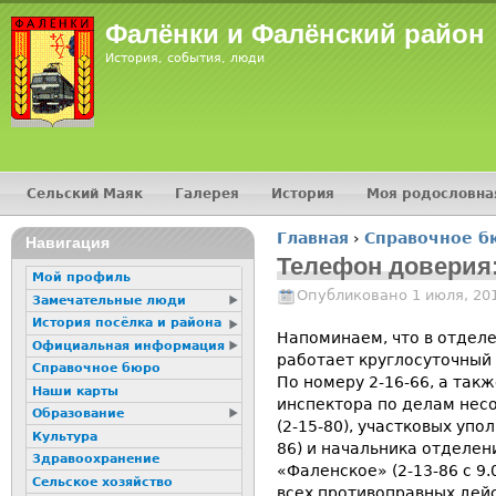
Jump
Фалёнки и Фалёнский район
История, события, люди
Сельский Маяк
Галерея
История
Моя родословна
Главное меню
Главная
›
Справочное б
16+
Навигация
Вы здесь
Телефон доверия:
Мой профиль
Опубликовано 1 июля, 20
Замечательные люди
История посёлка и района
Напоминаем, что в отдел
Официальная информация
работает круглосуточный
Справочное бюро
По номеру 2-16-66, а так
Наши карты
инспектора по делам нес
Образование
(2-15-80), участковых упо
Культура
86) и начальника отделен
Здравоохранение
«Фаленское» (2-13-86 с 9.
Сельское хозяйство
всех противоправных дей