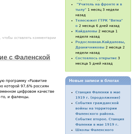
"Учитель на фронте и в
тылу"
1 месяц 3 недели
назад
Телесюжет ГТРК "Вятка"
о
2 месяца 6 дней назад
Кайдаловы
2 месяца 1
неделя назад
азовательных учреждений района
, чтобы оставлять комментарии
Родословная.Кайдаловы,
Драничниковы
2 месяца 2
недели назад
ие с Фаленской
Состоялось открытие
3
месяца 5 дней назад
Новые записи в блогах
ую программу «Развитие
но которой 97,6% россиян
ременном цифровом качестве
Станция Фаленки в мае
-то, и фаленцы.
1919 г. (продолжение)
События гражданской
войны на территории
Фаленского района.
Событие второе. Станция
Фаленки в мае 1919 г.
Школы Фаленского