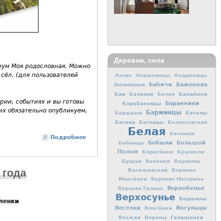
Деревни, села
рум Моя родословная. Можно
сёл. (для пользователей
Азово
Анашкинцы
Андреевцы
Баженово
Антипёнки
Бабичи
Баи
Балахни
Балдёнки
Балая
рии, событиях и вы готовы
Баранники
Барабановцы
 для отправки email)
 их обязательно опубликуем,
Барминцы
Баталы
Бардаши
Батиха
Батовцы
Безносовская
Белая
Беченки
Подробнее
о Информация
Бобыли
Большой
Бобинцы
Полом
Борисёнки
Бушмели
Бушуи
Ваненки
Варламы
 года
Васильевский
Верхние
Максёнки
Верхние Нагорена
Верхобелье
Верхняя Талица
Верхосунье
Вершины
ленки
Вогульцы
Веселки
Власёнки
Галашонки
Возжаи
Вороны