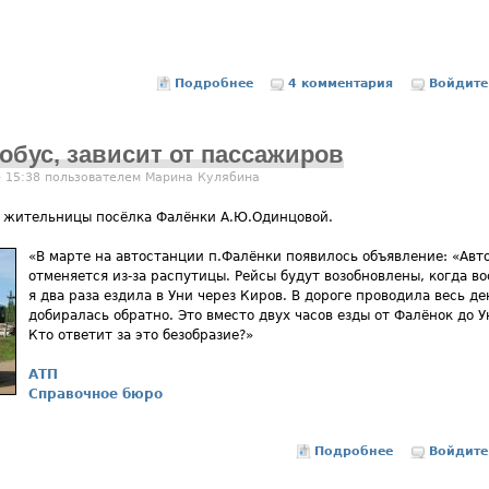
Подробнее
о Внимание, пользователям сайта
4 комментария
Войдите
тобус, зависит от пассажиров
- 15:38 пользователем
Марина Кулябина
 жительницы посёлка Фалёнки А.Ю.Одинцовой.
«В марте на автостанции п.Фалёнки появилось объявление: «Авт
отменяется из-за распутицы. Рейсы будут возобновлены, когда во
я два раза ездила в Уни через Киров. В дороге проводила весь де
добиралась обратно. Это вместо двух часов езды от Фалёнок до У
Кто ответит за это безобразие?»
АТП
Справочное бюро
Подробнее
о Будет или 
Войдите