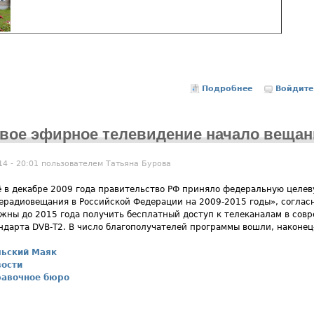
Подробнее
о Сайты обр
Войдите
вое эфирное телевидение начало вещан
14 - 20:01 пользователем
Татьяна Бурова
 в декабре 2009 года правительство РФ приняло федеральную целев
ерадиовещания в Российской Федерации на 2009-2015 годы», соглас
жны до 2015 года получить бесплатный доступ к телеканалам в сов
ндарта DVB-Т2. В число благополучателей программы вошли, наконец
льский Маяк
ости
равочное бюро