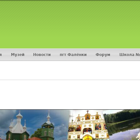
Jump to navigation
я
Музей
Новости
пгт Фалёнки
Форум
Школа №