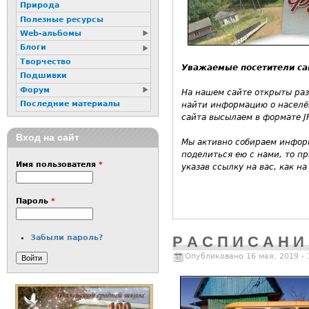
Природа
Полезные ресурсы
Web-альбомы
Блоги
Творчество
Уважаемые посетители са
Подшивки
Форум
На нашем сайте открыты раз
Последние материалы
найти информацию о населён
сайта высылаем в формате J
Вход на сайт
Мы активно собираем информ
поделиться ею с нами, то п
Имя пользователя
*
указав ссылку на вас, как на
Пароль
*
Р А С П И С А Н 
Забыли пароль?
Опубликовано 16 мая, 2019 -