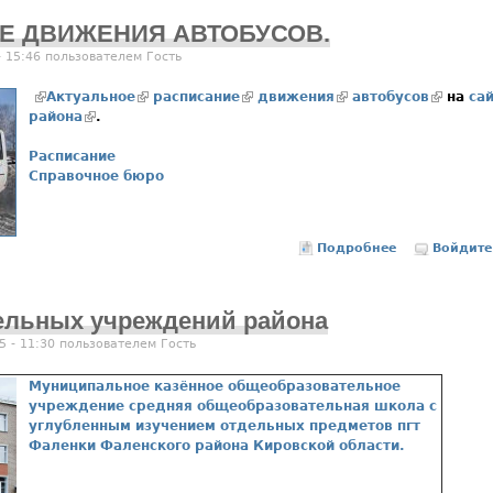
 И Е ДВИЖЕНИЯ АВТОБУСОВ.
- 15:46 пользователем
Гость
(внешняя ссылка)
Актуальное
(внешняя ссылка)
расписание
(внешняя ссылка)
движения
(внешняя ссылка)
автобусов
(внешня
на
са
района
(внешняя ссылка)
.
Расписание
Справочное бюро
Подробнее
о Р А С П И 
Войдите
ельных учреждений района
5 - 11:30 пользователем
Гость
Муниципальное казённое общеобразовательное
учреждение средняя общеобразовательная школа с
углубленным изучением отдельных предметов пгт
Фаленки Фаленского района Кировской области.