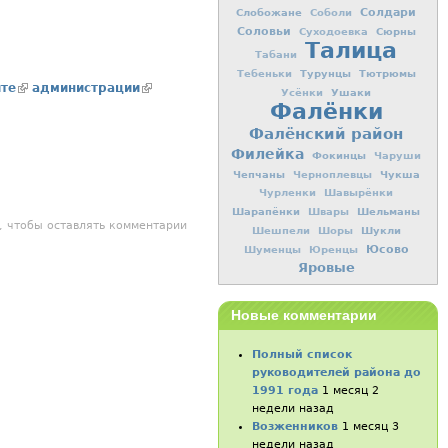
Слобожане
Солдари
Соболи
Соловьи
Сюрны
Суходоевка
Талица
Табани
Турунцы
Тютрюмы
Тебеньки
я ссылка)
йте
(внешняя ссылка)
администрации
(внешняя ссылка)
Ушаки
Усёнки
Фалёнки
Фалёнский район
Филейка
Фокинцы
Чаруши
Чепчаны
Чукша
Черноплевцы
Чурленки
Шавырёнки
Шарапёнки
Шельманы
Швары
С А Н И Е ДВИЖЕНИЯ АВТОБУСОВ.
, чтобы оставлять комментарии
Шукли
Шешпели
Шоры
Юсово
Шуменцы
Юренцы
Яровые
Новые комментарии
Полный список
руководителей района до
1991 года
1 месяц 2
недели назад
Возженников
1 месяц 3
недели назад