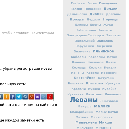
Голодаево
Глабаны
Гогли
Демаки
Голяки
Гришонки
Дионки
Демьяновка
Долганы
Дрозды
Егоровцы
Дудыли
Елинцы
Еремы
Жуки
Заболотяна
Заилеть
 АВТОБУСОВ С 20 мая 2019 года
, чтобы оставлять комментарии
Заоградная Слободка
Заплаты
Заполяна
Запольский
Зарубенки
Зверёнки
Ильинское
Знаменка
Кайдалы
Катаевцы
Катаи
Квашни
Кленовое
Князи
Кокали
Козлецы
Козюки
к, убрана регистрация новых
Кононы
Короли
Косоноги
Костичёнки
Кочуганы
Кошкили
Крестово
Кретуны
иальную сеть:
Кропачи
Кузяки
Курейка
Леваново
Кутаёнки
Лалетины
Леваны
Льнозавод
ой сети с логином на сайте и в
Малахи
Макуша
Малорябинцы
Малые Катаи
Матюги
Мачифрёнки
нце каждой заметки есть
Медвежена
Микши
Мильчаки
Митягино