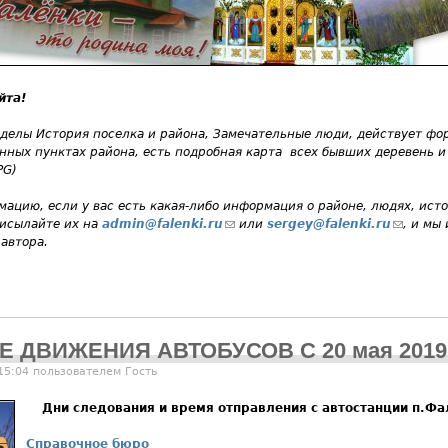
йта!
делы История поселка и района, Замечательные люди, действует фо
ных пунктах района, есть подробная карта всех бывших деревень и 
PG)
ацию, если у вас есть какая-либо информация о районе, людях, исто
рисылайте их на
admin@falenki.ru
(ссылка для отправки email)
или
sergey@falenki.ru
(ссылка
, и мы
 автора.
И Е ДВИЖЕНИЯ АВТОБУСОВ С 20 мая 2019
 15:04 пользователем
Гость
Дни следования и время отправления с автостанции п.Фа
Справочное бюро