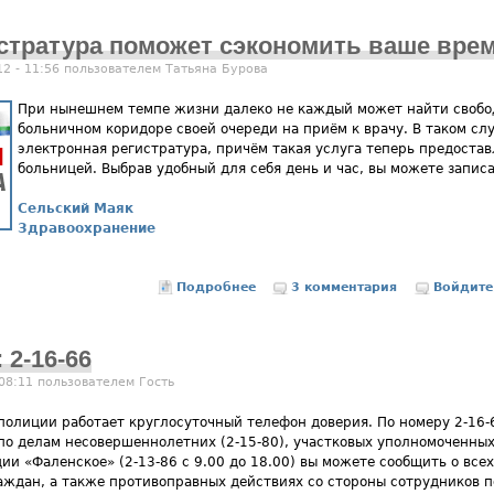
стратура поможет сэкономить ваше вре
12 - 11:56 пользователем
Татьяна Бурова
При нынешнем темпе жизни далеко не каждый может найти свобод
больничном коридоре своей очереди на приём к врачу. В таком сл
электронная регистратура, причём такая услуга теперь предоста
больницей. Выбрав удобный для себя день и час, вы можете запис
Сельский Маяк
Здравоохранение
Подробнее
о Электронная регистратура пом
3 комментария
Войдите
 2-16-66
 08:11 пользователем
Гость
полиции работает круглосуточный телефон доверия. По номеру 2-16-6
о делам несовершеннолетних (2-15-80), участковых уполномоченных 
ии «Фаленское» (2-13-86 с 9.00 до 18.00) вы можете сообщить о всех
аждан, а также противоправных действиях со стороны сотрудников 