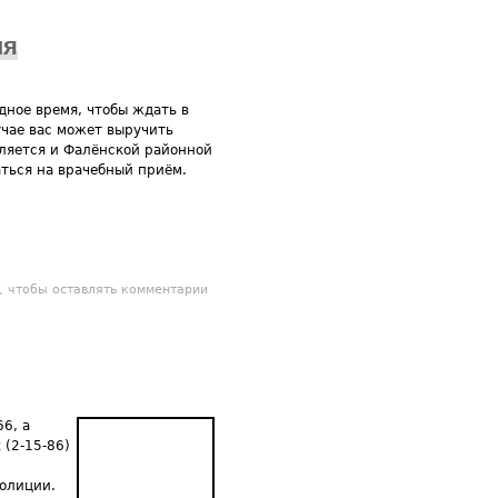
мя
ное время, чтобы ждать в
учае вас может выручить
вляется и Фалёнской районной
аться на врачебный приём.
ожет сэкономить ваше время
, чтобы оставлять комментарии
6, а
(2-15-86)
полиции.