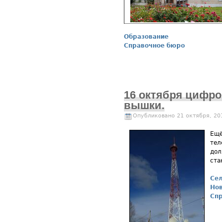
Образование
Справочное бюро
16 октября цифро
вышки.
Опубликовано 21 октября, 20
Ещё
тел
дол
ста
Се
Нов
Сп