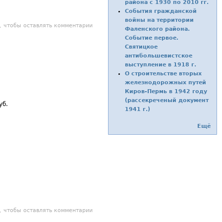
района с 1930 по 2010 гг.
События гражданской
войны на территории
 телевидение начало вещание с Фаленской вышки.
, чтобы оставлять комментарии
Фаленского района.
Событие первое.
Святицкое
антибольшевистское
выступление в 1918 г.
О строительстве вторых
железнодорожных путей
Киров-Пермь в 1942 году
(рассекреченый документ
уб.
1941 г.)
Ещё
, чтобы оставлять комментарии