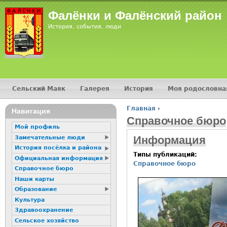
Фалёнки и Фалёнский район
История, события, люди
Сельский Маяк
Галерея
История
Моя родословна
Главное меню
Главная
›
Навигация
Вы здесь
Справочное бюро
Мой профиль
Информация
Замечательные люди
История посёлка и района
Типы публикаций:
Официальная информация
Справочное бюро
Справочное бюро
Наши карты
Образование
Культура
Здравоохранение
Сельское хозяйство