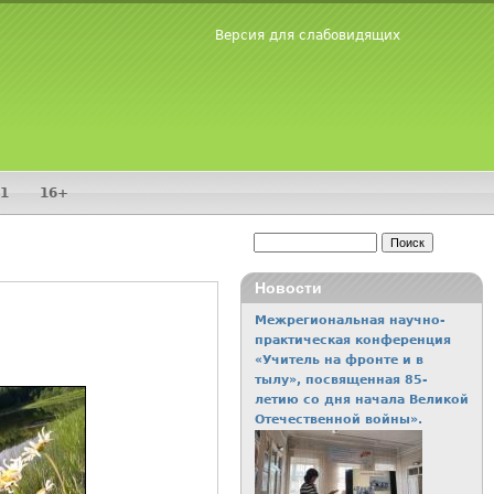
Версия для слабовидящих
1
16+
Поиск
Форма поиска
Новости
Межрегиональная научно-
Фаленские поисковики
практическая конференция
отправились в 35-ую
«Учитель на фронте и в
экспедицию
тылу», посвященная 85-
летию со дня начала Великой
Отечественной войны».