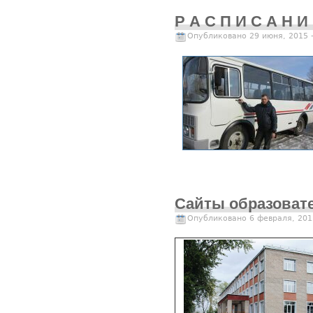
Р А С П И С А Н
Опубликовано 29 июня, 2015 
Сайты образоват
Опубликовано 6 февраля, 201