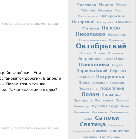
Михиенки
Мошни
Мулы
Муляна
Муляны
Мыс
Мысовляна
Набережное
Нагорское
Нижние
Нагоряна
.
, чтобы оставлять комментарии
Низево
Митёнки
Николаево
Новожилы
Новоселовская
Одинцы
Октябрьский
Опали
Осиенки
Олозы
Островново
Падерёнки
Паньшонки
Пауты
Первомайский
Перевоз
о-рейс Фалёнки – Уни
Петрунёнки
Пермяки
сстановятся дороги». В апреле
Плесо
Плешки
Плюсни
нь. Потом точно так же
Подоплёки
Подгоряна
ней! Такая «забота» о людях?
Полом
Полынка
Пригорята
Пустынцы
Пыхово
Репинцы
Русская Сада
Ряби
Рябинцы
Рякинцы
Савинёнки
Сатюки
Сада
Святица
Сергачи
нет автобус, зависит от пассажиров
, чтобы оставлять комментарии
Симахи
Синичена
Сергинцы
Ситники
Скрябинцы