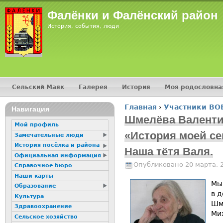
Jump
Фалёнки и Фалёнский район
История, события, люди
Сельский Маяк
Галерея
История
Моя родословна
Главное меню
Главная
›
Участники ВО
16+
Навигация
Вы здесь
Шмелёва Валенти
Мой профиль
«История моей се
Замечательные люди
История посёлка и района
Наша тётя Валя.
Официальная информация
Опубликовано 20 марта, 
Справочное бюро
Наши карты
Мы
Образование
в 
Культура
Шм
Здравоохранение
Ми
Сельское хозяйство