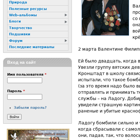
Природа
Ва
Полезные ресурсы
пр
Web-альбомы
со 
Блоги
он
Творчество
во
Подшивки
кр
Форум
Последние материалы
2 марта Валентине Филип
Ей было двадцать, когда в
Вход на сайт
Увезли группу вятских де
Кронштадт в школу связис
Имя пользователя
*
испытали, что такое бомб
(за это время надо было в
Пароль
*
отправлять и принимать т
службы – на Ладогу. Доби
увидели страшную картин
Забыли пароль?
раненые и убитые красно
Ладогу бомбили сильно и 
когда сбрасывали с самол
они, падая, так, что вол