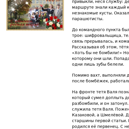
привыкли, неся службу: д
маршруте знали каждый к
незнакомые кусты. Оказал
парашютисты.
До командного пункта был
трое: шифровальщица, те
связь прерывалась, и ком
Рассказывая об этом, тёт
«Хоть бы не бомбили!» Но
которому они шли. Попадал
одни лишь зубы белели.
Помимо вахт, выполняли 
после бомбёжек, работали
На фронте тетя Валя поз
который сумел доплыть до
разбомбили, и он затонул.
служила тетя Валя. Пожен
Казаковой, а Шмелёвой. Д
старшины первой статьи. 
родился её первенец. С 