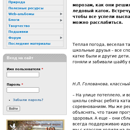
Природа
морозам, как они решил
Полезные ресурсы
ледовый каток. Встречу
Web-альбомы
чтобы все успели выспа
Блоги
можно расслабиться.
Творчество
Подшивки
Форум
Последние материалы
Теплая погода, веселая т
школьные друзья – все сп
катке были и другие дети
Вход на сайт
гоняли и забивали шайбу в
Имя пользователя
*
Н.Л. Голованова, классны
Пароль
*
– На улице потеплело, и в
Забыли пароль?
школы сейчас ребята ката
соревнованиям. Мы же реш
объяснять, что такие про
здоровья. А еще – они сб
всегда поддерживаю идеи
мы с классом ходили на л