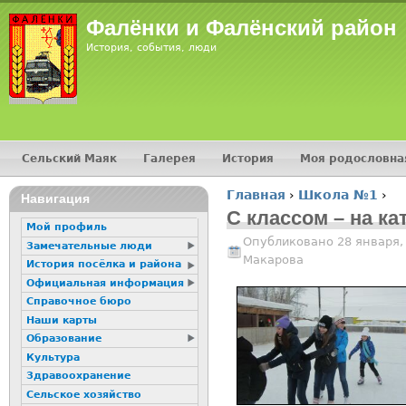
Jump
Фалёнки и Фалёнский район
История, события, люди
Сельский Маяк
Галерея
История
Моя родословна
Главное меню
Главная
›
Школа №1
›
16+
Навигация
Вы здесь
С классом – на ка
Мой профиль
Опубликовано 28 января,
Замечательные люди
Макарова
История посёлка и района
Официальная информация
Справочное бюро
Наши карты
Образование
Культура
Здравоохранение
Сельское хозяйство