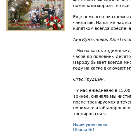
помешали морозы, но все
Еще немного покатаемся и
чаепитие. На катке нас в
кипятком всегда обеспечат
Аня Култышева, Юля Голов
– Мы на каток ходим кажд
часов до половины десято
Народу бывает всегда мно
году на катке включают м
Стас Грудцын
:
– У нас ежедневно в 15:0
Точнее, сначала мы чистим
после тренируемся в течен
понимаю: чтобы хорошо и
тренироваться.
Наши увлечения
Школа №1