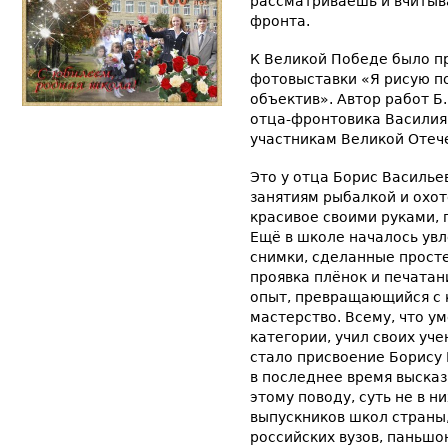
рассматриваешь и вчитыв
фронта.
К Великой Победе было п
фотовыставки «Я рисую п
объектив». Автор работ Б
отца-фронтовика Василия
участникам Великой Отеч
Это у отца Борис Василье
занятиям рыбалкой и охо
красивое своими руками, 
Ещё в школе началось ув
снимки, сделанные прост
проявка плёнок и печата
опыт, превращающийся с
мастерство. Всему, что у
категории, учил своих уч
стало присвоение Борису 
в последнее время выска
этому поводу, суть не в ни
выпускников школ страны
российских вузов, паньшо