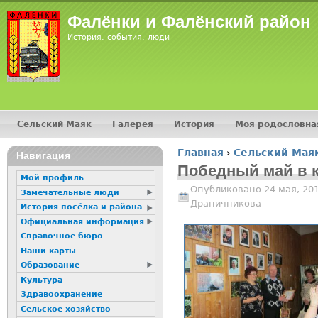
Jump
Фалёнки и Фалёнский район
История, события, люди
Сельский Маяк
Галерея
История
Моя родословна
Главное меню
Главная
›
Сельский Мая
16+
Навигация
Вы здесь
Победный май в 
Мой профиль
Опубликовано 24 мая, 20
Замечательные люди
Драничникова
История посёлка и района
Официальная информация
Справочное бюро
Наши карты
Образование
Культура
Здравоохранение
Сельское хозяйство