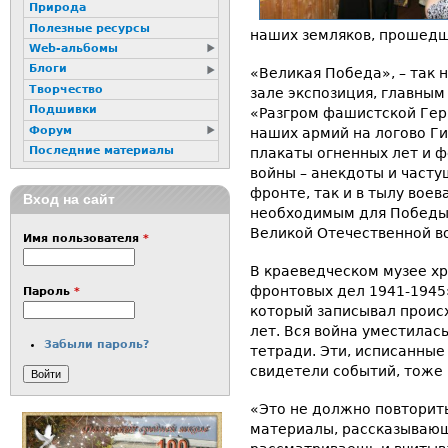
Природа
Полезные ресурсы
наших земляков, прошед
Web-альбомы
Блоги
«Великая Победа», – так
Творчество
зале экспозиция, главным
Подшивки
«Разгром фашистской Гер
Форум
наших армий на логово Г
Последние материалы
плакаты огненных лет и 
войны – анекдоты и часту
фронте, так и в тылу вое
Вход на сайт
необходимым для Победы. 
Великой Отечественной в
Имя пользователя
*
В краеведческом музее хр
фронтовых дел 1941-1945
Пароль
*
который записывал проис
лет. Вся война уместилас
Забыли пароль?
тетради. Эти, исписанные
свидетели событий, тоже
«Это не должно повторить
материалы, рассказывающ