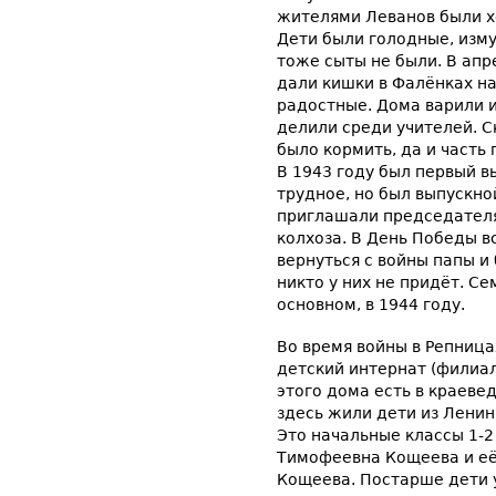
жителями Леванов были х
Дети были голодные, изм
тоже сыты не были. В апр
дали кишки в Фалёнках н
радостные. Дома варили и
делили среди учителей. С
было кормить, да и часть 
В 1943 году был первый вы
трудное, но был выпускно
приглашали председателя
колхоза. В День Победы в
вернуться с войны папы и 
никто у них не придёт. Се
основном, в 1944 году.
Во время войны в Репница
детский интернат (филиал
этого дома есть в краеве
здесь жили дети из Ленин
Это начальные классы 1-2 
Тимофеевна Кощеева и её
Кощеева. Постарше дети 