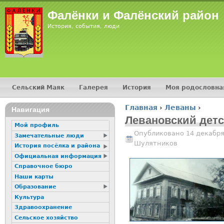
Jump
Фалёнки и Фалёнский район
История, события, люди
Сельский Маяк
Галерея
История
Моя родословна
Главное меню
Главная
›
Леваны
›
16+
Навигация
Вы здесь
Левановский детс
Мой профиль
Опубликовано 14 декабря
Замечательные люди
Шулятников
История посёлка и района
Официальная информация
Справочное бюро
Наши карты
Образование
Культура
Здравоохранение
Сельское хозяйство