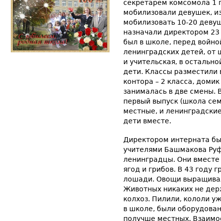
секретарём комсомола 1 г
мобилизовали девушек, и
мобилизовать 10-20 девуш
назначали директором 23 
был в школе, перед войно
ленинградских детей, от 
и учительская, в остальн
дети. Классы разместили 
контора – 2 класса, доми
занималась в две смены. В
первый выпуск (школа сем
местные, и ленинградские
дети вместе.
Директором интерната бы
учителями Башмакова Руф
ленинградцы. Они вместе 
ягод и грибов. В 43 году 
лошади. Овощи выращивал
Животных никаких не держ
колхоз. Пилили, кололи у
в школе, были оборудован
получше местных. Взаим