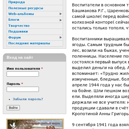
Природа
Воспитатели в основном 
Полезные ресурсы
Башмакова Р.Г., Царенков
Web-альбомы
самой школе( перед войно
Блоги
колхозной конторе( сейча
Творчество
остались только тополя, 
Подшивки
Форум
Воспитанники выращивали
Последние материалы
ягоды. Самым трудным бы
лес, возили на быках, уче
поленницы. Население по
Вход на сайт
состоялся первый выпуск 
выделил деньги на обед.
Имя пользователя
*
вспоминает: «Трудно жило
измученные, бледные, бол
Пароль
*
апреле 1944 года у нас б
на бойне. Шли пешком воз
ели. Выделяли иногда шер
Забыли пароль?
держали не все учителя: 
продукции сдавали в счёт
Кропотиной Анны Григорь
9 сентября 1941 года взя