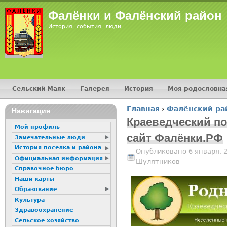
Jump
Фалёнки и Фалёнский район
История, события, люди
Сельский Маяк
Галерея
История
Моя родословна
Главное меню
Главная
›
Фалёнский ра
16+
Навигация
Вы здесь
Краеведческий по
Мой профиль
сайт Фалёнки.РФ
Замечательные люди
История посёлка и района
Опубликовано 6 января, 
Официальная информация
Шулятников
Справочное бюро
Наши карты
Образование
Культура
Здравоохранение
Сельское хозяйство