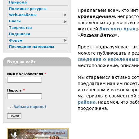
Природа
Полезные ресурсы
Предлагаем всем, кто ин
Web-альбомы
краеведением
, непрост
Блоги
населённых деревень и с
Творчество
жителей
Вятского края
(
Подшивки
«Родная Вятка».
Форум
Проект подразумевает ак
Последние материалы
можете публиковать и ре
сведения о населенных
Вход на сайт
местоположение, описани
Имя пользователя
*
Мы стараемся активно сот
предлагаем нашим посети
интересном и важном про
Пароль
*
материалы о совместной р
района
, надемся, что ра
Забыли пароль?
продолжена.