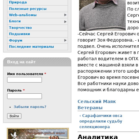
вози
Природа
По с
Полезные ресурсы
Серг
Web-альбомы
техн
Блоги
доро
Творчество
-Сейчас Сергей Егорович 
Подшивки
говорит Зоя Федоровна, - 
Форум
подвел. Очень исполните
Последние материалы
Сергей Егорович живет в 
работал водителем в ОПХ
Вход на сайт
вместе с машиной взяли в 
распоряжении этого шофе
Имя пользователя
*
Егорович во время посевн
Все работники науки дово
помощник и благодарны е
Пароль
*
Сельский Маяк
Забыли пароль?
Ветераны
‹ Сарафанчики овса
определили судьбу
селекционера
Аналитика