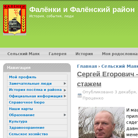
Jump
Фалёнки и Фалёнский район
История, события, люди
Сельский Маяк
Галерея
История
Моя родословна
Главное меню
Главная
›
Сельский Мая
16+
Навигация
Вы здесь
Сергей Егорович 
Мой профиль
стажем
Замечательные люди
История посёлка и района
Опубликовано 3 декабря,
Официальная информация
Проценко
Справочное бюро
Наши карты
И ма
Образование
прил
Культура
сяде
Здравоохранение
давн
Сельское хозяйство
мене